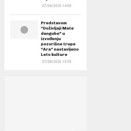
07/08/2026 14:00
Predstavom
“Doživljaji Mate
dangube” u
izvođenju
pozorišne trupe
“Ara” nastavljeno
Leto kulture
07/08/2026 13:55