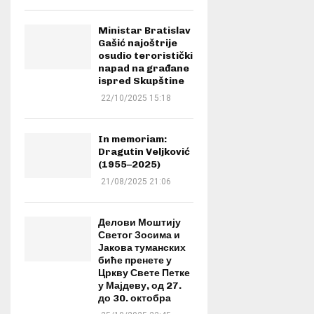
Ministar Bratislav
Gašić najoštrije
osudio teroristički
napad na građane
ispred Skupštine
22/10/2025 15:18
In memoriam:
Dragutin Veljković
(1955–2025)
21/08/2025 21:06
Делови Моштију
Светог Зосима и
Јакова туманских
биће пренете у
Цркву Свете Петке
у Мајдеву, од 27.
до 30. октобра