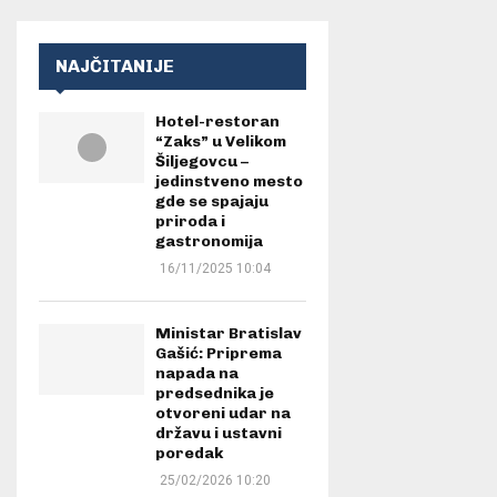
NAJČITANIJE
Hotel-restoran
“Zaks” u Velikom
Šiljegovcu –
jedinstveno mesto
gde se spajaju
priroda i
gastronomija
16/11/2025 10:04
Ministar Bratislav
Gašić: Priprema
napada na
predsednika je
otvoreni udar na
državu i ustavni
poredak
25/02/2026 10:20