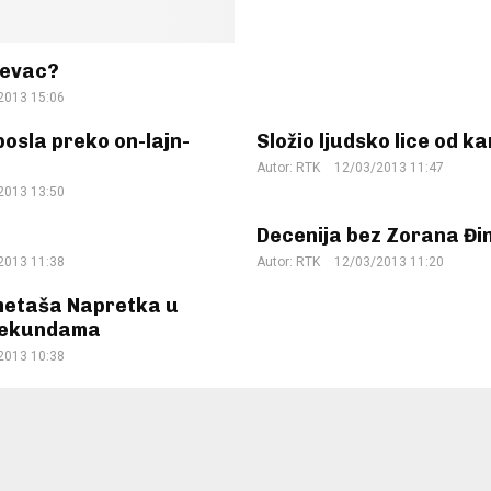
ševac?
2013 15:06
osla preko on-lajn-
Složio ljudsko lice od 
Autor:
RTK
12/03/2013 11:47
2013 13:50
Decenija bez Zorana Đi
2013 11:38
Autor:
RTK
12/03/2013 11:20
metaša Napretka u
 sekundama
2013 10:38