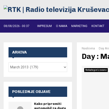
08/08/2026 - 00:37
IMPRESUM
O NAMA
MARKETING
KONTAKT
Naslovna
Day Ar
ARHIVA
Day : M
Nekategorizovano
POSLEDNJE OBJAVE
Kako pripremiti
automobil za dugu