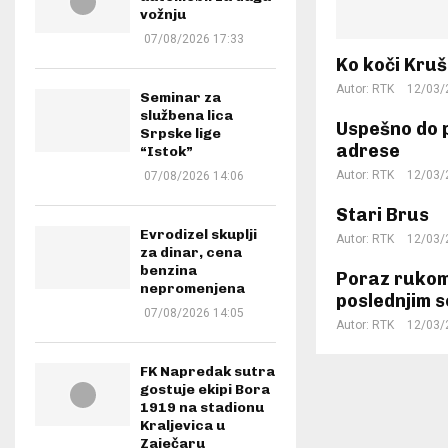
vožnju
07/08/2026 17:33
Ko koči Kru
Autor:
RTK
12/03/
Seminar za
službena lica
Uspešno do p
Srpske lige
adrese
“Istok”
Autor:
RTK
12/03/
07/08/2026 14:06
Stari Brus
Evrodizel skuplji
Autor:
RTK
12/03/
za dinar, cena
benzina
Poraz ruko
nepromenjena
poslednjim
07/08/2026 14:05
Autor:
RTK
12/03/
FK Napredak sutra
gostuje ekipi Bora
1919 na stadionu
Kraljevica u
Zaječaru