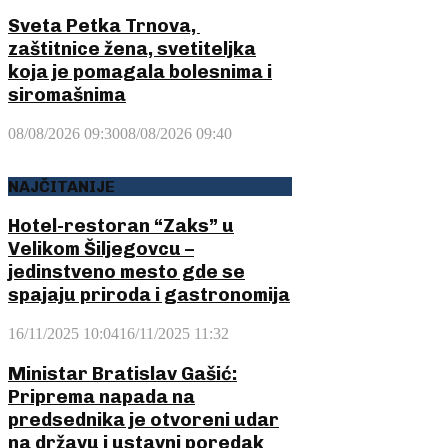
Sveta Petka Trnova,
zaštitnice žena, svetiteljka
koja je pomagala bolesnima i
siromašnima
08/08/2026 09:30
08/08/2026 09:40
NAJČITANIJE
Hotel-restoran “Zaks” u
Velikom Šiljegovcu –
jedinstveno mesto gde se
spajaju priroda i gastronomija
16/11/2025 10:04
16/11/2025 11:32
Ministar Bratislav Gašić:
Priprema napada na
predsednika je otvoreni udar
na državu i ustavni poredak