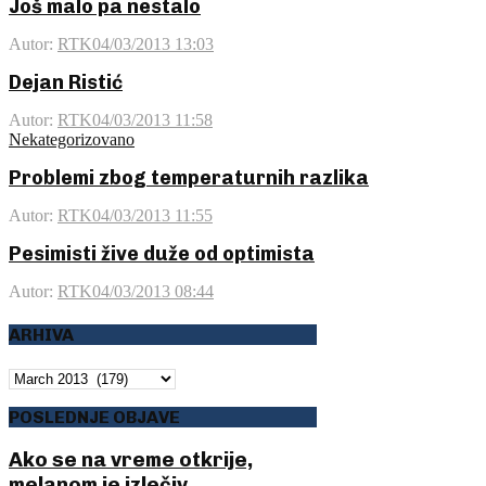
Još malo pa nestalo
Autor:
RTK
04/03/2013 13:03
Dejan Ristić
Autor:
RTK
04/03/2013 11:58
Nekategorizovano
Problemi zbog temperaturnih razlika
Autor:
RTK
04/03/2013 11:55
Pesimisti žive duže od optimista
Autor:
RTK
04/03/2013 08:44
ARHIVA
ARHIVA
POSLEDNJE OBJAVE
Ako se na vreme otkrije,
melanom je izlečiv