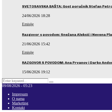
SVETOSAVSKA BAŠTA: Gost poručnik Stefan Petrovi
24/06/2026 18:28
Emisije
Razgovor s povodom: Snežana Aleksić i Nevena Pla
21/06/2026 15:42
Emisije
RAZGOVOR S POVODOM: Ana Prvanov i Darko Ando
15/06/2026 19:12
Search
Pretraga
for:
09/08/2026 - 05:23
Impresum
O nama
Marketing
Kontakt