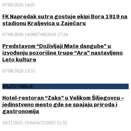
07/08/2026 14:05
FK Napredak sutra gostuje ekipi Bora 1919 na
stadionu Kraljevica u Zaječaru
07/08/2026 14:00
07/08/2026 17:34
Predstavom “Doživljaji Mate dangube” u
izvođenju pozorišne trupe “Ara” nastavljeno
Leto kulture
07/08/2026 13:55
NAJČITANIJE
Hotel-restoran “Zaks” u Velikom Šiljegovcu –
jedinstveno mesto gde se spajaju priroda i
gastronomija
16/11/2025 10:04
16/11/2025 11:32