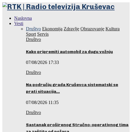
Naslovna
Vesti
Društvo
Ekonomija
Zdravlje
Obrazovanje
Kultura
Sport
Servis
Društvo
Kako pripremiti automobil za dugu vožnju
07/08/2026 17:33
Društvo
Na području grada Kruševca sistematski se
prati situacija…
07/08/2026 11:35
Društvo
Sastanak proširenog Stručno-operativnog tima
za zaštitu od požara