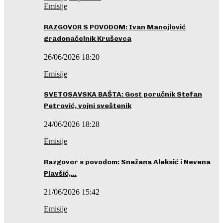
Emisije
RAZGOVOR S POVODOM: Ivan Manojlović
gradonačelnik Kruševca
26/06/2026 18:20
Emisije
SVETOSAVSKA BAŠTA: Gost poručnik Stefan
Petrović, vojni sveštenik
24/06/2026 18:28
Emisije
Razgovor s povodom: Snežana Aleksić i Nevena
Plavšić,…
21/06/2026 15:42
Emisije