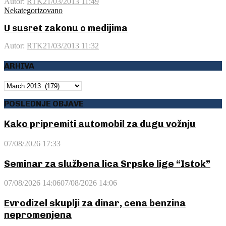
Autor:
RTK
21/03/2013 11:49
Nekategorizovano
U susret zakonu o medijima
Autor:
RTK
21/03/2013 11:32
ARHIVA
ARHIVA
POSLEDNJE OBJAVE
Kako pripremiti automobil za dugu vožnju
07/08/2026 17:33
Seminar za službena lica Srpske lige “Istok”
07/08/2026 14:06
07/08/2026 14:06
Evrodizel skuplji za dinar, cena benzina
nepromenjena