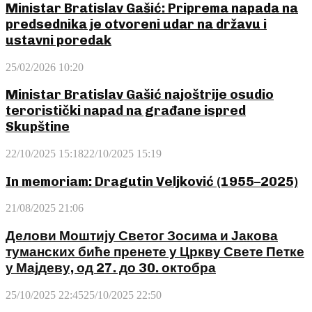
Ministar Bratislav Gašić: Priprema napada na
predsednika je otvoreni udar na državu i
ustavni poredak
25/02/2026 10:20
Ministar Bratislav Gašić najoštrije osudio
teroristički napad na građane ispred
Skupštine
22/10/2025 15:18
22/10/2025 15:19
In memoriam: Dragutin Veljković (1955–2025)
21/08/2025 21:06
Делови Моштију Светог Зосима и Јакова
туманских биће пренете у Цркву Свете Петке
у Мајдеву, од 27. до 30. октобра
25/10/2025 22:45
25/10/2025 22:50