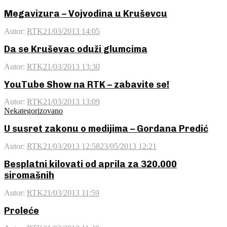
Megavizura – Vojvodina u Kruševcu
Autor:
RTK
21/03/2013 14:05
Da se Kruševac oduži glumcima
Autor:
RTK
21/03/2013 13:30
YouTube Show na RTK – zabavite se!
Autor:
RTK
21/03/2013 13:09
Nekategorizovano
U susret zakonu o medijima – Gordana Predić
Autor:
RTK
21/03/2013 12:58
23/05/2013 12:21
Besplatni kilovati od aprila za 320.000
siromašnih
Autor:
RTK
21/03/2013 11:59
Proleće