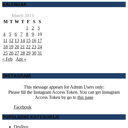
KALENDAR
March 2013
M
T
W
T
F
S
S
1
2
3
4
5
6
7
8
9
10
11
12
13
14
15
16
17
18
19
20
21
22
23
24
25
26
27
28
29
30
31
« Feb
Apr »
INSTAGRAM
This message appears for Admin Users only:
Please fill the Instagram Access Token. You can get Instagram
Access Token by go to
this page
Facebook
POPULARNE KATEGORIJE
Društvo