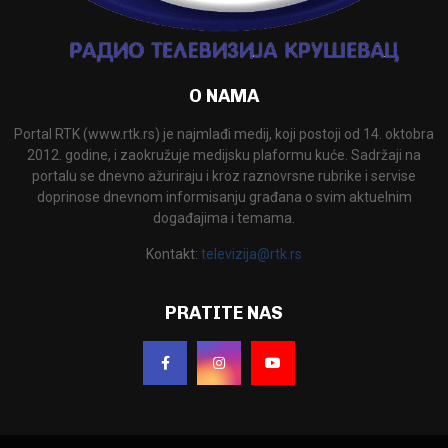
O NAMA
Portal RTK (www.rtk.rs) je najmlađi medij, koji postoji od 14. oktobra
2012. godine, i zaokružuje medijsku plaformu kuće. Sadržaji na
portalu se dnevno ažuriraju i kroz raznovrsne rubrike i servise
doprinose dnevnom informisanju građana o svim aktuelnim
događajima i temama.
Kontakt:
televizija@rtk.rs
PRATITE NAS