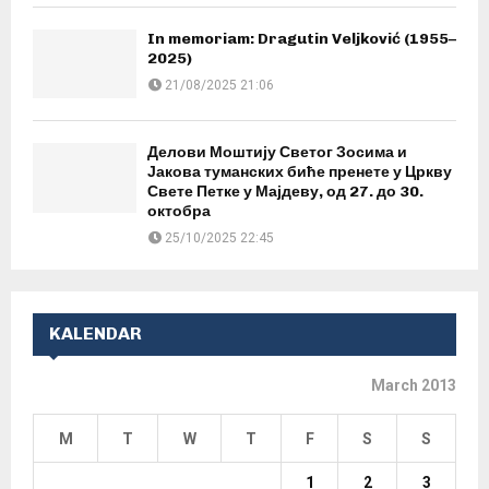
In memoriam: Dragutin Veljković (1955–
2025)
21/08/2025 21:06
Делови Моштију Светог Зосима и
Јакова туманских биће пренете у Цркву
Свете Петке у Мајдеву, од 27. до 30.
октобра
25/10/2025 22:45
KALENDAR
March 2013
M
T
W
T
F
S
S
1
2
3