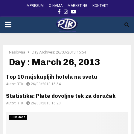
IMPRESUM
O NAMA
MARKETING
KONTAKT
FACEBOOK
INSTAGRAM
YOUTUBE
PRIMARY
MENU
Naslovna
Day Archives: 26/03/2013 15:54
Day : March 26, 2013
Top 10 najskupljih hotela na svetu
Autor:
RTK
26/03/2013 15:54
Statistika: Plate dovoljne tek za doručak
Autor:
RTK
26/03/2013 15:20
Slika dana