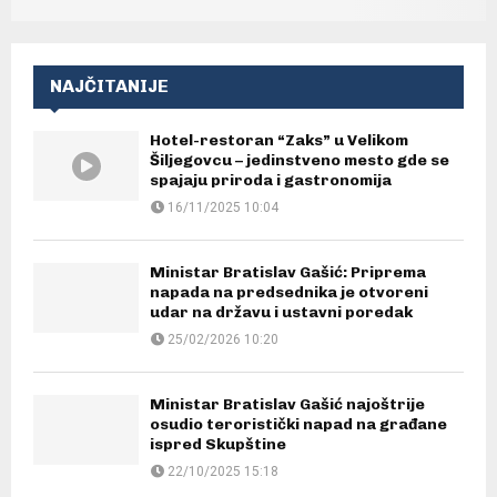
NAJČITANIJE
Hotel-restoran “Zaks” u Velikom
Šiljegovcu – jedinstveno mesto gde se
spajaju priroda i gastronomija
16/11/2025 10:04
Ministar Bratislav Gašić: Priprema
napada na predsednika je otvoreni
udar na državu i ustavni poredak
25/02/2026 10:20
Ministar Bratislav Gašić najoštrije
osudio teroristički napad na građane
ispred Skupštine
22/10/2025 15:18