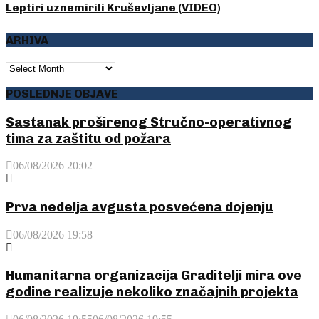
Leptiri uznemirili Kruševljane (VIDEO)
ARHIVA
ARHIVA
POSLEDNJE OBJAVE
Sastanak proširenog Stručno-operativnog
tima za zaštitu od požara
06/08/2026 20:02
Prva nedelja avgusta posvećena dojenju
06/08/2026 19:58
Humanitarna organizacija Graditelji mira ove
godine realizuje nekoliko značajnih projekta