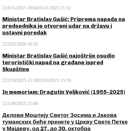
16/11/2025 10:04
16/11/2025 11:32
Ministar Bratislav Gašić: Priprema napada na
predsednika je otvoreni udar na državu i
ustavni poredak
25/02/2026 10:20
Ministar Bratislav Gašić najoštrije osudio
teroristički napad na građane ispred
Skupštine
22/10/2025 15:18
22/10/2025 15:19
In memoriam: Dragutin Veljković (1955–2025)
21/08/2025 21:06
Делови Моштију Светог Зосима и Јакова
туманских биће пренете у Цркву Свете Петке
у Мајдеву, од 27. до 30. октобра