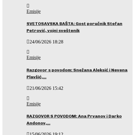
Emisije
SVETOSAVSKA BAŠTA: Gost poručnik Stefan
Petrović, vojni sveštenik
24/06/2026 18:28
Emisije
Razgovor s povodom: Snežana Aleksić i Nevena
Plavšić,…
21/06/2026 15:42
Emisije
RAZGOVOR S POVODOM: Ana Prvanov i Darko
Andonov,…
15/06/2026 19:12