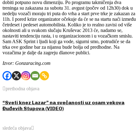
dobiti potpuno novu dimenziju. Po programu takmičenja dva
treninga su zakazana za subotu 31. avgust (počev od 12h30) dok u
nedelju vozači moraju tri puta do vrha a start prve trke je zakazan za
11h. I pored krize organizator očekuje da će se na startu naći između
četrdeset i pedeset automobilista. Koliko je to realno zavisi od više
okolnosti ali u svakom slučaju Kruševac 2013 će, nadamo se,
nastaviti tendenciju rasta, i u organizacionom i u vozačkom smislu.
Sam ASK Sprint i ljudi koji ga vode, sigurni smo, potrudiće se da
trka ove godine bar za nijansu bude bolja od predhodne. Na
vozačima je dalje da zagreju dlanove publici.
Izvor: Gonzaracing.com
prethodna objava
“Sveti knez Lazar” na svečanosti uz osam vekova
Đuđevih Stupova (VIDEO)
sledeća objava