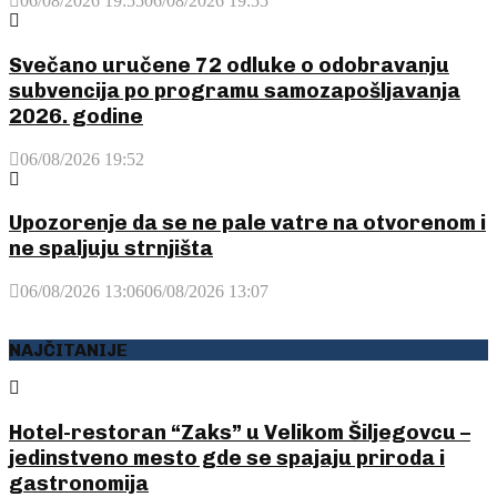
06/08/2026 19:55
06/08/2026 19:55
Svečano uručene 72 odluke o odobravanju
subvencija po programu samozapošljavanja
2026. godine
06/08/2026 19:52
Upozorenje da se ne pale vatre na otvorenom i
ne spaljuju strnjišta
06/08/2026 13:06
06/08/2026 13:07
NAJČITANIJE
Hotel-restoran “Zaks” u Velikom Šiljegovcu –
jedinstveno mesto gde se spajaju priroda i
gastronomija