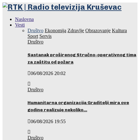
Naslovna
Vesti
Društvo
Ekonomija
Zdravlje
Obrazovanje
Kultura
Sport
Servis
Društvo
Sastanak proširenog Stručno-operativnog tima
za zaštitu od požara
06/08/2026 20:02
Društvo
Humanitarna organizacija Graditelji mira ove
godine realizuje nekoliko…
06/08/2026 19:55
Društvo