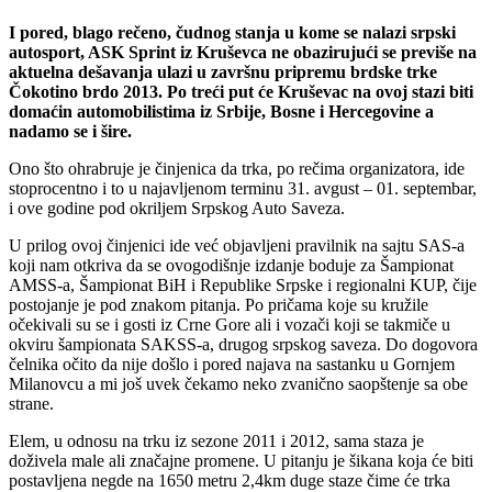
I pored, blago rečeno, čudnog stanja u kome se nalazi srpski
autosport, ASK Sprint iz Kruševca ne obazirujući se previše na
aktuelna dešavanja ulazi u završnu pripremu brdske trke
Čokotino brdo 2013. Po treći put će Kruševac na ovoj stazi biti
domaćin automobilistima iz Srbije, Bosne i Hercegovine a
nadamo se i šire.
Ono što ohrabruje je činjenica da trka, po rečima organizatora, ide
stoprocentno i to u najavljenom terminu 31. avgust – 01. septembar,
i ove godine pod okriljem Srpskog Auto Saveza.
U prilog ovoj činjenici ide već objavljeni pravilnik na sajtu SAS-a
koji nam otkriva da se ovogodišnje izdanje boduje za Šampionat
AMSS-a, Šampionat BiH i Republike Srpske i regionalni KUP, čije
postojanje je pod znakom pitanja. Po pričama koje su kružile
očekivali su se i gosti iz Crne Gore ali i vozači koji se takmiče u
okviru šampionata SAKSS-a, drugog srpskog saveza. Do dogovora
čelnika očito da nije došlo i pored najava na sastanku u Gornjem
Milanovcu a mi još uvek čekamo neko zvanično saopštenje sa obe
strane.
Elem, u odnosu na trku iz sezone 2011 i 2012, sama staza je
doživela male ali značajne promene. U pitanju je šikana koja će biti
postavljena negde na 1650 metru 2,4km duge staze čime će trka