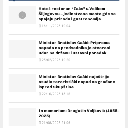
Hotel-restoran “Zaks” u Velikom
Šiljegovcu – jedinstveno mesto gde se
spajaju priroda i gastronomija
16/11/2025 10:04
Ministar Bratislav Gašić: Priprema
napada na predsednika je otvoreni
udar na državu i ustavni poredak
25/02/2026 10:20
Ministar Bratislav Gašić najoštrije
osudio teroristički napad na građane
ispred Skupštine
22/10/2025 15:18
In memoriam: Dragutin Veljković (1955–
2025)
21/08/2025 21:06