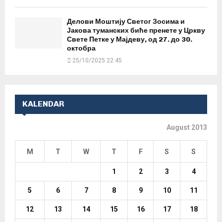
Делови Моштију Светог Зосима и
Јакова туманских биће пренете у Цркву
Свете Петке у Мајдеву, од 27. до 30.
октобра
25/10/2025 22:45
KALENDAR
August 2013
M
T
W
T
F
S
S
1
2
3
4
5
6
7
8
9
10
11
12
13
14
15
16
17
18