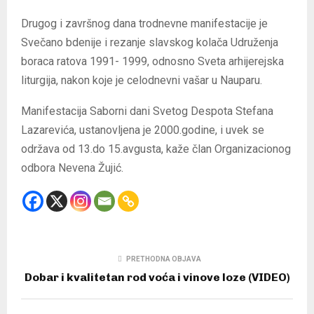
Drugog i završnog dana trodnevne manifestacije je
Svečano bdenije i rezanje slavskog kolača Udruženja
boraca ratova 1991- 1999, odnosno Sveta arhijerejska
liturgija, nakon koje je celodnevni vašar u Nauparu.
Manifestacija Saborni dani Svetog Despota Stefana
Lazarevića, ustanovljena je 2000.godine, i uvek se
održava od 13.do 15.avgusta, kaže član Organizacionog
odbora Nevena Žujić.
PRETHODNA OBJAVA
Dobar i kvalitetan rod voća i vinove loze (VIDEO)