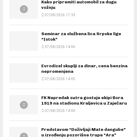
Kako pripremiti automobil za dugu
vožnju
07/08/2026 17:33
Seminar za službena lica Srpske lige
“Istok”
07/08/2026 14:06
Evrodizel skuplji za dinar, cena benzina
nepromenjena
07/08/2026 14:05
FK Napredak sutra gostuje ekipi Bora
1919 na stadionu Kraljevica u Zaječaru
07/08/2026 14:00
Predstavom “Doživljaji Mate dangube”
u izvođenju pozorišne trupe “Ara”