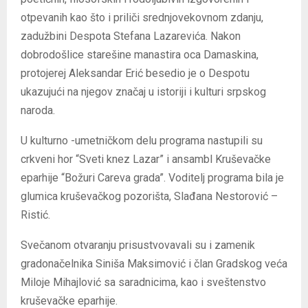
otpevanih kao što i priliči srednjovekovnom zdanju,
zadužbini Despota Stefana Lazarevića. Nakon
dobrodošlice starešine manastira oca Damaskina,
protojerej Aleksandar Erić besedio je o Despotu
ukazujući na njegov značaj u istoriji i kulturi srpskog
naroda.
U kulturno -umetničkom delu programa nastupili su
crkveni hor “Sveti knez Lazar” i ansambl Kruševačke
eparhije “Božuri Careva grada”. Voditelj programa bila je
glumica kruševačkog pozorišta, Slađana Nestorović –
Ristić.
Svečanom otvaranju prisustvovavali su i zamenik
gradonačelnika Siniša Maksimović i član Gradskog veća
Miloje Mihajlović sa saradnicima, kao i sveštenstvo
kruševačke eparhije.