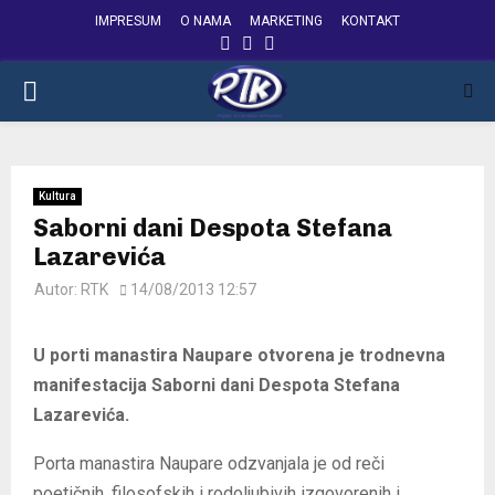
IMPRESUM
O NAMA
MARKETING
KONTAKT
FACEBOOK
INSTAGRAM
YOUTUBE
PRIMARY
MENU
Kultura
Saborni dani Despota Stefana
Lazarevića
Autor:
RTK
14/08/2013 12:57
U porti manastira Naupare otvorena je trodnevna
manifestacija Saborni dani Despota Stefana
Lazarevića.
Porta manastira Naupare odzvanjala je od reči
poetičnih, filosofskih i rodoljubivih izgovorenih i