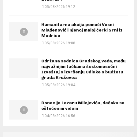
05/08/2026 19:12
Humanitarna akcija pomoći Vesni
Mlađenović i njenoj maloj ćerki Srni iz
Modrice
05/08/2026 19:08
Održana sednica Gradskog veća, među
najvažnijim tačkama šestomesečni
Izveštaj o izvršenju Odluke o budžetu
grada Kruševca
05/08/2026 19:04
Donacija Lazaru Milojeviću, dečaku sa
oštećenim vidom
04/08/2026 16:56