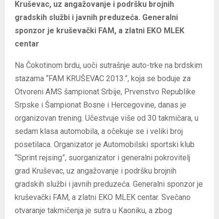
Kruševac, uz angažovanje i podršku brojnih
gradskih službi i javnih preduzeća. Generalni
sponzor je kruševački FAM, a zlatni EKO MLEK
centar
Na Čokotinom brdu, uoči sutrašnje auto-trke na brdskim
stazama “FAM KRUŠEVAC 2013.”, koja se boduje za
Otvoreni AMS šampionat Srbije, Prvenstvo Republike
Srpske i Šampionat Bosne i Hercegovine, danas je
organizovan trening. Učestvuje više od 30 takmičara, u
sedam klasa automobila, a očekuje se i veliki broj
posetilaca. Organizator je Automobilski sportski klub
“Sprint rejsing”, suorganizator i generalni pokrovitelj
grad Kruševac, uz angažovanje i podršku brojnih
gradskih službi i javnih preduzeća. Generalni sponzor je
kruševački FAM, a zlatni EKO MLEK centar. Svečano
otvaranje takmičenja je sutra u Kaoniku, a zbog