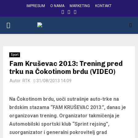
IMPRESUM
O NAMA
MARKETING
KONTAKT
FACEBOOK
INSTAGRAM
YOUTUBE
PRIMARY
MENU
Sport
Fam Kruševac 2013: Trening pred
trku na Čokotinom brdu (VIDEO)
Autor:
RTK
31/08/2013 14:09
Na Čokotinom brdu, uoči sutrašnje auto-trke na
brdskim stazama “FAM KRUŠEVAC 2013.”, danas je
organizovan trening. Organizator takmičenja je
Automobilski sportski klub “Sprint rejsing”,
suorganizator i generalni pokrovitelj grad