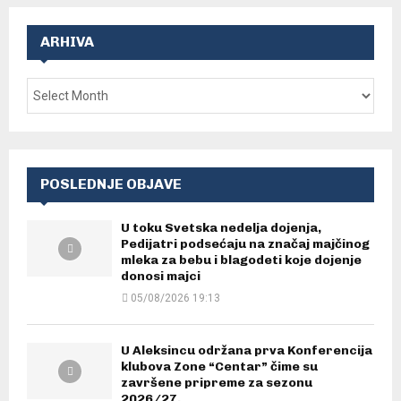
ARHIVA
POSLEDNJE OBJAVE
U toku Svetska nedelja dojenja,
Pedijatri podsećaju na značaj majčinog
mleka za bebu i blagodeti koje dojenje
donosi majci
05/08/2026 19:13
U Aleksincu održana prva Konferencija
klubova Zone “Centar” čime su
završene pripreme za sezonu
2026/27.