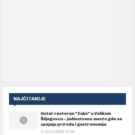
NAJČITANIJE
Hotel-restoran “Zaks” u Velikom
Šiljegovcu – jedinstveno mesto gde se
spajaju priroda i gastronomija
16/11/2025 10:04