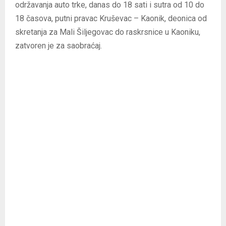
održavanja auto trke, danas do 18 sati i sutra od 10 do
18 časova, putni pravac Kruševac – Kaonik, deonica od
skretanja za Mali Šiljegovac do raskrsnice u Kaoniku,
zatvoren je za saobraćaj.