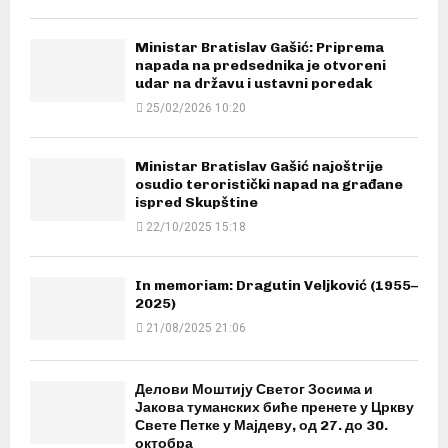
Ministar Bratislav Gašić: Priprema
napada na predsednika je otvoreni
udar na državu i ustavni poredak
25/02/2026 10:20
Ministar Bratislav Gašić najoštrije
osudio teroristički napad na građane
ispred Skupštine
22/10/2025 15:18
In memoriam: Dragutin Veljković (1955–
2025)
21/08/2025 21:06
Делови Моштију Светог Зосима и
Јакова туманских биће пренете у Цркву
Свете Петке у Мајдеву, од 27. до 30.
октобра