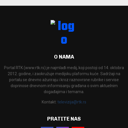
O NAMA
Portal RTK (www.rtk.rs) je najmlađi medij, koji postoji od 14. oktobra
2012. godine, i zaokružuje medijsku plaformu kuće. Sadržaji na
portalu se dnevno ažuriraju i kroz raznovrsne rubrike i servise
doprinose dnevnom informisanju građana o svim aktuelnim
događajima i temama.
Kontakt:
televizija@rtk.rs
PRATITE NAS