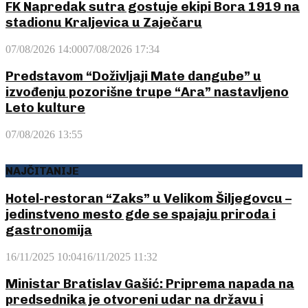
FK Napredak sutra gostuje ekipi Bora 1919 na
stadionu Kraljevica u Zaječaru
07/08/2026 14:00
07/08/2026 17:34
Predstavom “Doživljaji Mate dangube” u
izvođenju pozorišne trupe “Ara” nastavljeno
Leto kulture
07/08/2026 13:55
NAJČITANIJE
Hotel-restoran “Zaks” u Velikom Šiljegovcu –
jedinstveno mesto gde se spajaju priroda i
gastronomija
16/11/2025 10:04
16/11/2025 11:32
Ministar Bratislav Gašić: Priprema napada na
predsednika je otvoreni udar na državu i