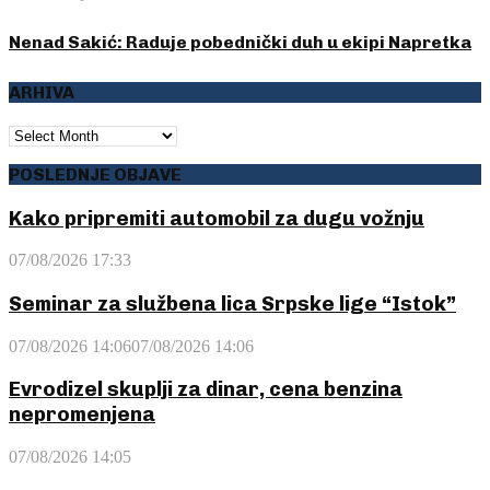
Nenad Sakić: Raduje pobednički duh u ekipi Napretka
ARHIVA
ARHIVA
POSLEDNJE OBJAVE
Kako pripremiti automobil za dugu vožnju
07/08/2026 17:33
Seminar za službena lica Srpske lige “Istok”
07/08/2026 14:06
07/08/2026 14:06
Evrodizel skuplji za dinar, cena benzina
nepromenjena
07/08/2026 14:05