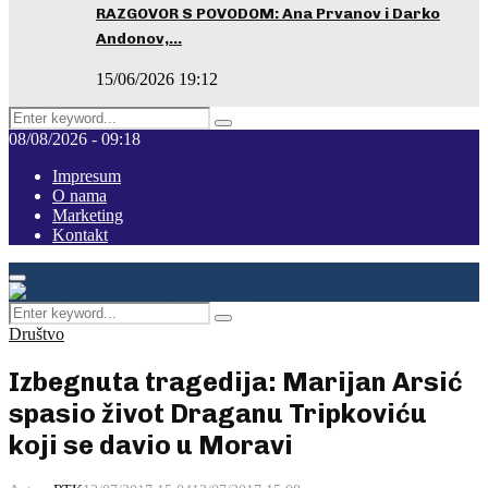
RAZGOVOR S POVODOM: Ana Prvanov i Darko
Andonov,…
15/06/2026 19:12
Search
Pretraga
for:
08/08/2026 - 09:18
Impresum
O nama
Marketing
Kontakt
Facebook
Instagram
Youtube
Primary
Menu
Search
Pretraga
for:
Društvo
Izbegnuta tragedija: Marijan Arsić
spasio život Draganu Tripkoviću
koji se davio u Moravi