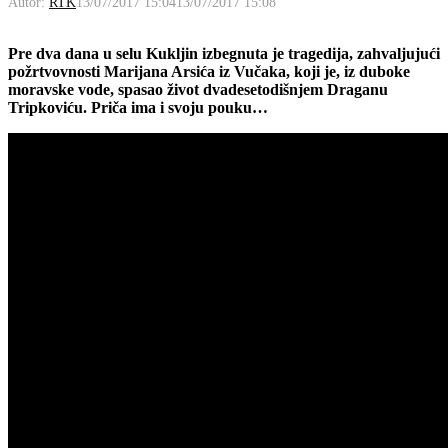
Autor:
RTK
13/07/2017 15:04
13/07/2017 15:08
Pre dva dana u selu Kukljin izbegnuta je tragedija, zahvaljujući
požrtvovnosti Marijana Arsića iz Vučaka, koji je, iz duboke
moravske vode, spasao život dvadesetodišnjem Draganu
Tripkoviću. Priča ima i svoju pouku…