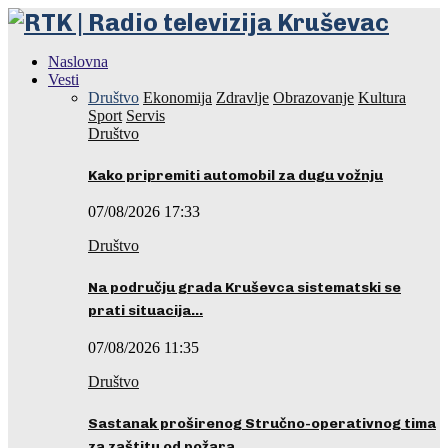
Naslovna
Vesti
Društvo
Ekonomija
Zdravlje
Obrazovanje
Kultura
Sport
Servis
Društvo
Kako pripremiti automobil za dugu vožnju
07/08/2026 17:33
Društvo
Na području grada Kruševca sistematski se
prati situacija…
07/08/2026 11:35
Društvo
Sastanak proširenog Stručno-operativnog tima
za zaštitu od požara