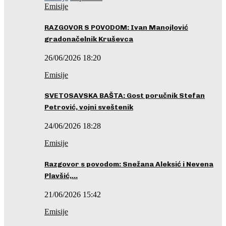
Emisije
RAZGOVOR S POVODOM: Ivan Manojlović
gradonačelnik Kruševca
26/06/2026 18:20
Emisije
SVETOSAVSKA BAŠTA: Gost poručnik Stefan
Petrović, vojni sveštenik
24/06/2026 18:28
Emisije
Razgovor s povodom: Snežana Aleksić i Nevena
Plavšić,…
21/06/2026 15:42
Emisije