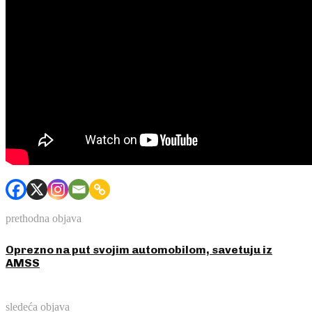
prethodna objava
Oprezno na put svojim automobilom, savetuju iz
AMSS
sledeća objava