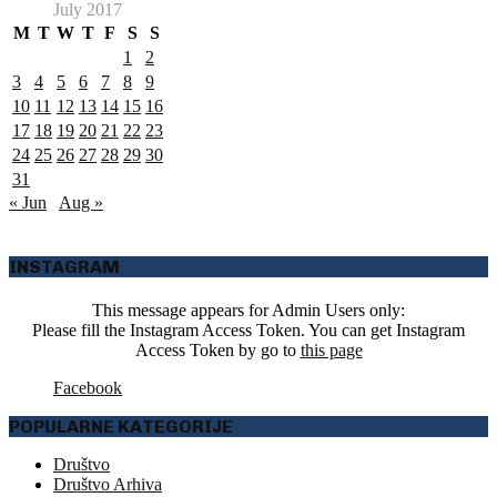
July 2017
M
T
W
T
F
S
S
1
2
3
4
5
6
7
8
9
10
11
12
13
14
15
16
17
18
19
20
21
22
23
24
25
26
27
28
29
30
31
« Jun
Aug »
INSTAGRAM
This message appears for Admin Users only:
Please fill the Instagram Access Token. You can get Instagram
Access Token by go to
this page
Facebook
POPULARNE KATEGORIJE
Društvo
Društvo Arhiva