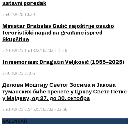
ustavni poredak
25/02/2026 10:20
Ministar Bratislav Gašić najoštrije osudio
teroristički napad na građane ispred
Skupštine
22/10/2025 15:18
22/10/2025 15:19
In memoriam: Dragutin Veljković (1955–2025)
21/08/2025 21:06
Делови Моштију Светог Зосима и Јакова
туманских биће пренете у Цркву Свете Петке
у Мајдеву, од 27. до 30. октобра
25/10/2025 22:45
25/10/2025 22:50
KALENDAR