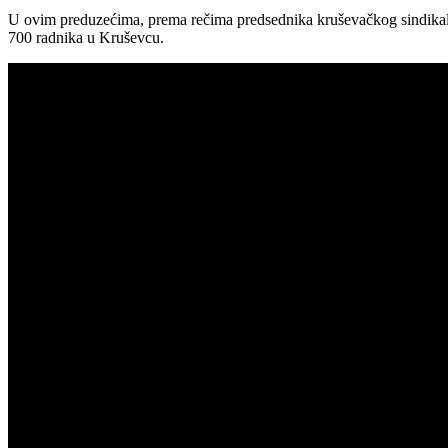
U ovim preduzećima, prema rečima predsednika kruševačkog sindikal
700 radnika u Kruševcu.