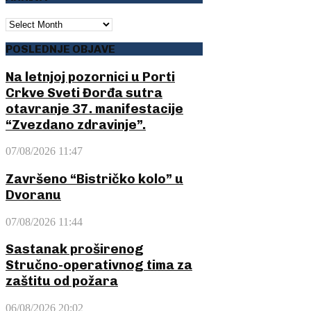
ARHIVA
POSLEDNJE OBJAVE
Na letnjoj pozornici u Porti
Crkve Sveti Đorđa sutra
otavranje 37. manifestacije
“Zvezdano zdravinje”.
07/08/2026 11:47
Završeno “Bistričko kolo” u
Dvoranu
07/08/2026 11:44
Sastanak proširenog
Stručno-operativnog tima za
zaštitu od požara
06/08/2026 20:02