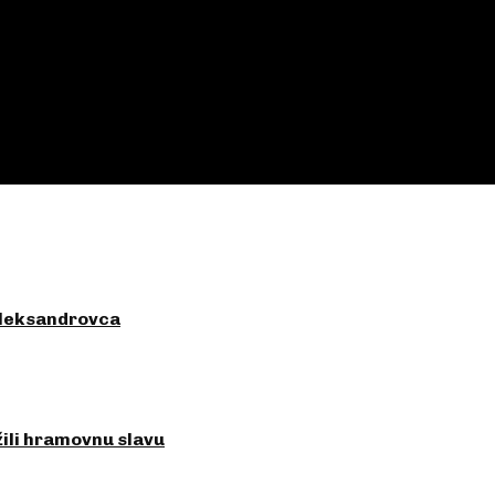
Aleksandrovca
žili hramovnu slavu