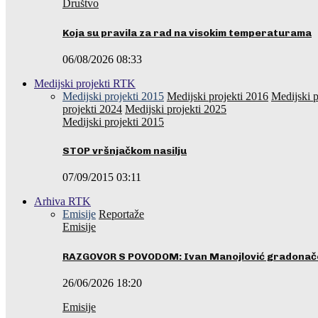
Društvo
Koja su pravila za rad na visokim temperaturama
06/08/2026 08:33
Medijski projekti RTK
Medijski projekti 2015
Medijski projekti 2016
Medijski p
projekti 2024
Medijski projekti 2025
Medijski projekti 2015
STOP vršnjačkom nasilju
07/09/2015 03:11
Arhiva RTK
Emisije
Reportaže
Emisije
RAZGOVOR S POVODOM: Ivan Manojlović gradonače
26/06/2026 18:20
Emisije