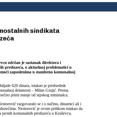
mostalnih sindikata
uzeća
vcu održan je sastanak direktora i
h preduzeća, o aktuelnoj problematici u
pomoći zaposlenima u stambeno komunalnoj
iljade 620 dinara, istakao je predsednik
unalnoj delatnosti – Milan Grujić. Prema
esečno primi manje od srpskog minimalca.
torović razgovaralo se i o načinu, dinamici ali i
uzećima. Nestorović je ovom prilikom istakao da
nja javnih komunalnih preduzeća u Kruševcu.