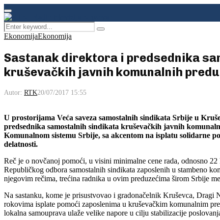
Facebook
Instagram
Youtube
Primary
Menu
Search
Pretraga
for:
Ekonomija
Ekonomija
Sastanak direktora i predsednika sa
kruševačkih javnih komunalnih pred
Autor:
RTK
20/07/2017 15:55
U prostorijama Veća saveza samostalnih sindikata Srbije u Kruše
predsednika samostalnih sindikata kruševačkih javnih komunalni
Komunalnom sistemu Srbije, sa akcentom na isplatu solidarne 
delatnosti.
Reč je o novčanoj pomoći, u visini minimalne cene rada, odnosno 22 h
Republičkog odbora samostalnih sindikata zaposlenih u stambeno kom
njegovim rečima, trećina radnika u ovim preduzećima širom Srbije m
Na sastanku, kome je prisustvovao i gradonačelnik Kruševca, Dragi Nes
rokovima isplate pomoći zaposlenima u kruševačkim komunalnim pred
lokalna samouprava ulaže velike napore u cilju stabilizacije poslova