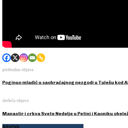
prethodna objava
Poginuo mladić u saobraćajnog nezgodi u Tulešu kod 
sledeća objava
Manastir i crkva Svete Nedelje u Petini i Kaoniku obele
ARHIVA