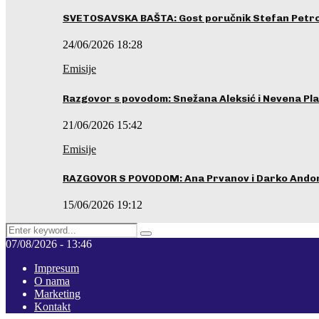
SVETOSAVSKA BAŠTA: Gost poručnik Stefan Petrovi
24/06/2026 18:28
Emisije
Razgovor s povodom: Snežana Aleksić i Nevena Pla
21/06/2026 15:42
Emisije
RAZGOVOR S POVODOM: Ana Prvanov i Darko Ando
15/06/2026 19:12
Search
Pretraga
for:
07/08/2026 - 13:46
Impresum
O nama
Marketing
Kontakt