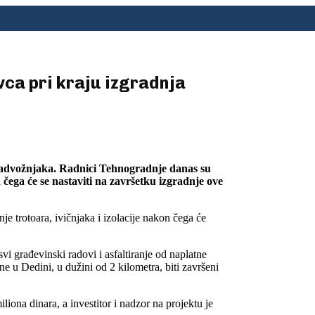
vca pri kraju izgradnja
 nadvožnjaka. Radnici Tehnogradnje danas su
ega će se nastaviti na završetku izgradnje ove
e trotoara, ivičnjaka i izolacije nakon čega će
i građevinski radovi i asfaltiranje od naplatne
u Dedini, u dužini od 2 kilometra, biti završeni
iona dinara, a investitor i nadzor na projektu je