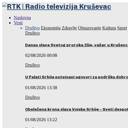
Naslovna
Vesti
Društvo
Ekonomija
Zdravlje
Obrazovanje
Kultura
Sport
Društvo
Danas slava Svetog proroka Ilije, vašar u Krušev
02/08/2026 00:08
Društvo
U Palati Srbija potpisani ugovori za podršku dobr
01/08/2026 13:38
Društvo
Obeležena krsna slava Vojske Srbije – Sveti desp
01/08/2026 13:22