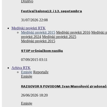
Društvo
Festival balona12. i 13. sepetembra
31/07/2026 22:08
Medijski projekti RTK
Medijski projekti 2015
Medijski projekti 2016
Medijski p
projekti 2024
Medijski projekti 2025
Medijski projekti 2015
STOP vršnjačkom nasilju
07/09/2015 03:11
Arhiva RTK
Emisije
Reportaže
Emisije
RAZGOVOR S POVODOM: Ivan Manojlović gradonače
26/06/2026 18:20
Emisije