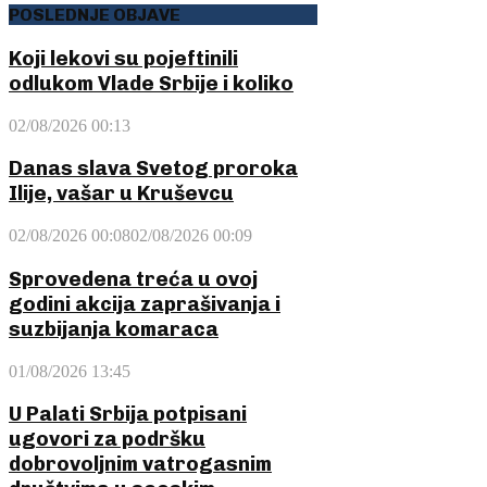
POSLEDNJE OBJAVE
Koji lekovi su pojeftinili
odlukom Vlade Srbije i koliko
02/08/2026 00:13
Danas slava Svetog proroka
Ilije, vašar u Kruševcu
02/08/2026 00:08
02/08/2026 00:09
Sprovedena treća u ovoj
godini akcija zaprašivanja i
suzbijanja komaraca
01/08/2026 13:45
U Palati Srbija potpisani
ugovori za podršku
dobrovoljnim vatrogasnim