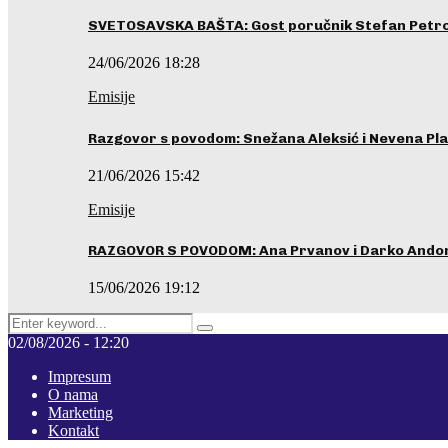
SVETOSAVSKA BAŠTA: Gost poručnik Stefan Petrovi
24/06/2026 18:28
Emisije
Razgovor s povodom: Snežana Aleksić i Nevena Pla
21/06/2026 15:42
Emisije
RAZGOVOR S POVODOM: Ana Prvanov i Darko Ando
15/06/2026 19:12
Search
Pretraga
for:
02/08/2026 - 12:20
Impresum
O nama
Marketing
Kontakt