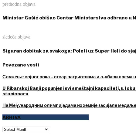
prethodna objava
Ministar Gašić obišao Centar Ministarstva odbrane u N
sledeća objava
Siguran dobitak za svakoga: Poleti uz Super Heli do sja
Povezane vesti
Служење војног рока – ствар патриотизма и љубави према 
U Ribarskoj Banji popunjeni svi smeštajni kapaciteti, u to
stacionara
На Међународним олимпијадама из хемије засијале медаљ
ARHIVA
ARHIVA