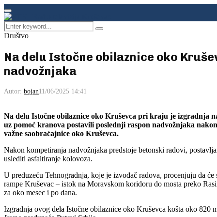
Facebook
Instagram
Youtube
Primary
Menu
Search
Pretraga
for:
Društvo
Na delu Istočne obilaznice oko Kruše
nadvožnjaka
Autor:
bojan
11/06/2025 14:41
Na delu Istočne obilaznice oko Kruševca pri kraju je izgradnja
uz pomoć kranova postavili poslednji raspon nadvožnjaka nakon č
važne saobraćajnice oko Kruševca.
Nakon kompetiranja nadvožnjaka predstoje betonski radovi, postavljanj
uslediti asfaltiranje kolovoza.
U preduzeću Tehnogradnja, koje je izvođač radova, procenjuju da će sv
rampe Kruševac – istok na Moravskom koridoru do mosta preko Rasine 
za oko mesec i po dana.
Izgradnja ovog dela Istočne obilaznice oko Kruševca košta oko 820 mil