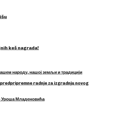
išu
jnih keš nagrada!
нашем народу, нашој земљи и традицији
ku predpripremne radnje za izgradnju novog
е Уроша Младеновића