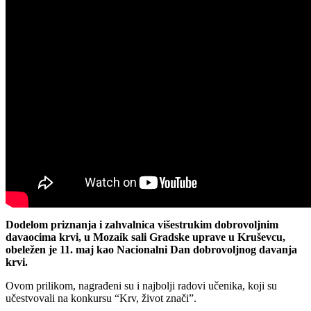
Dodelom priznanja i zahvalnica višestrukim dobrovoljnim
davaocima krvi, u Mozaik sali Gradske uprave u Kruševcu,
obeležen je 11. maj kao Nacionalni Dan dobrovoljnog davanja
krvi.
Ovom prilikom, nagrađeni su i najbolji radovi učenika, koji su
učestvovali na konkursu “Krv, život znači”.