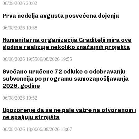
06/08/2026 20:02
Prva nedelja avgusta posvećena dojenju
06/08/2026 19:58
Humanitarna organizacija Graditelji mira ove
godine realizuje nekoliko značajnih projekta
06/08/2026 19:55
06/08/2026 19:55
Svečano uručene 72 odluke o odobravanju
subvencija po programu samozapošljavanja
2026. godine
06/08/2026 19:52
Upozorenje da se ne pale vatre na otvorenom i
ne spaljuju strnjišta
06/08/2026 13:06
06/08/2026 13:07