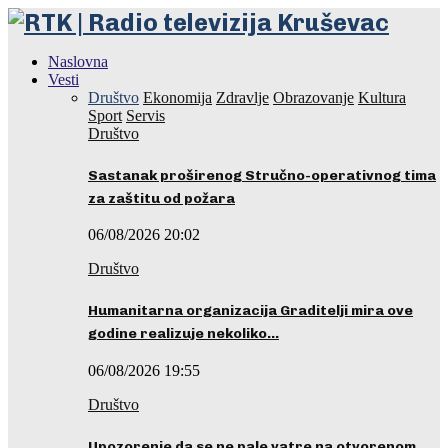
Naslovna
Vesti
Društvo
Ekonomija
Zdravlje
Obrazovanje
Kultura
Sport
Servis
Društvo
Sastanak proširenog Stručno-operativnog tima
za zaštitu od požara
06/08/2026 20:02
Društvo
Humanitarna organizacija Graditelji mira ove
godine realizuje nekoliko…
06/08/2026 19:55
Društvo
Upozorenje da se ne pale vatre na otvorenom…