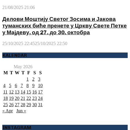
21/08/2025 21:06
Делови Моштију Светог Зосима и Јакова
туманских биће пренете у Цркву Свете Петке
у Мајдеву, од 27. до 30. октобра
25/10/2025 22:45
25/10/2025 22:50
KALENDAR
May 2026
M
T
W
T
F
S
S
1
2
3
4
5
6
7
8
9
10
11
12
13
14
15
16
17
18
19
20
21
22
23
24
25
26
27
28
29
30
31
« Apr
Jun »
INSTAGRAM