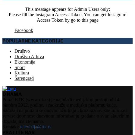
This message appears for Admin Users only:
Please fill the Instagram Access Token. You can get Instagram
Access Token by go to
this page
Facebook
POPULARNE KATEGORIJE
Društvo
Društvo Arhiva
Ekonomija
Sport
Kultura
Šarengrad
O NAMA
Portal RTK (www.rtk.rs) je najmlađi medij, koji postoji od 14.
oktobra 2012. godine, i zaokružuje medijsku plaformu kuće.
Sadržaji na portalu se dnevno ažuriraju i kroz raznovrsne rubrike i
servise doprinose dnevnom informisanju građana o svim aktuelnim
događajima i temama.
Kontakt:
televizija@rtk.rs
PRATITE NAS