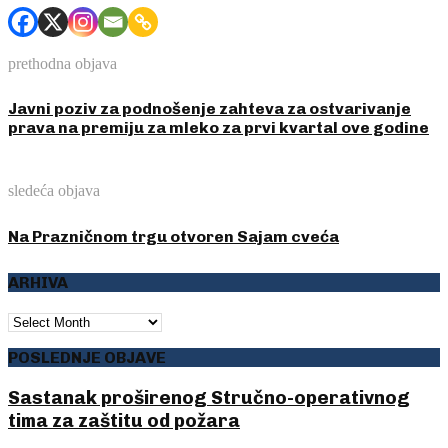
prethodna objava
Javni poziv za podnošenje zahteva za ostvarivanje
prava na premiju za mleko za prvi kvartal ove godine
sledeća objava
Na Prazničnom trgu otvoren Sajam cveća
ARHIVA
ARHIVA
POSLEDNJE OBJAVE
Sastanak proširenog Stručno-operativnog
tima za zaštitu od požara