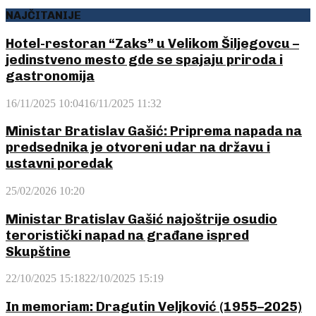
NAJČITANIJE
Hotel-restoran “Zaks” u Velikom Šiljegovcu –
jedinstveno mesto gde se spajaju priroda i
gastronomija
16/11/2025 10:04
16/11/2025 11:32
Ministar Bratislav Gašić: Priprema napada na
predsednika je otvoreni udar na državu i
ustavni poredak
25/02/2026 10:20
Ministar Bratislav Gašić najoštrije osudio
teroristički napad na građane ispred
Skupštine
22/10/2025 15:18
22/10/2025 15:19
In memoriam: Dragutin Veljković (1955–2025)