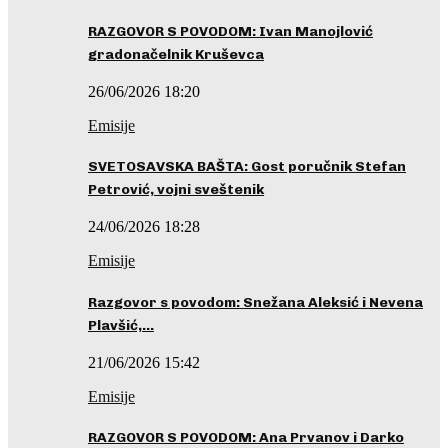
RAZGOVOR S POVODOM: Ivan Manojlović
gradonačelnik Kruševca
26/06/2026 18:20
Emisije
SVETOSAVSKA BAŠTA: Gost poručnik Stefan
Petrović, vojni sveštenik
24/06/2026 18:28
Emisije
Razgovor s povodom: Snežana Aleksić i Nevena
Plavšić,…
21/06/2026 15:42
Emisije
RAZGOVOR S POVODOM: Ana Prvanov i Darko