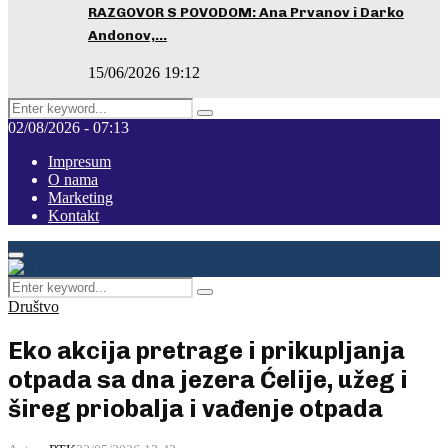
RAZGOVOR S POVODOM: Ana Prvanov i Darko
Andonov,…
15/06/2026 19:12
Search
Pretraga
for:
02/08/2026 - 07:13
Impresum
O nama
Marketing
Kontakt
Facebook
Instagram
Youtube
Primary
Menu
Search
Pretraga
for:
Društvo
Eko akcija pretrage i prikupljanja
otpada sa dna jezera Ćelije, užeg i
šireg priobalja i vađenje otpada