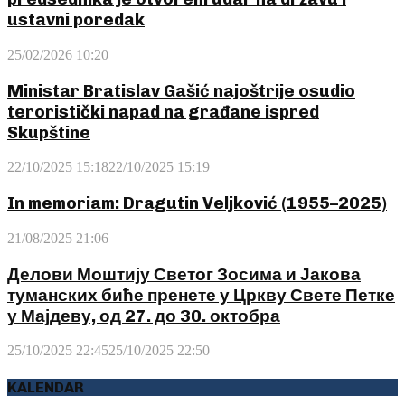
ustavni poredak
25/02/2026 10:20
Ministar Bratislav Gašić najoštrije osudio
teroristički napad na građane ispred
Skupštine
22/10/2025 15:18
22/10/2025 15:19
In memoriam: Dragutin Veljković (1955–2025)
21/08/2025 21:06
Делови Моштију Светог Зосима и Јакова
туманских биће пренете у Цркву Свете Петке
у Мајдеву, од 27. до 30. октобра
25/10/2025 22:45
25/10/2025 22:50
KALENDAR