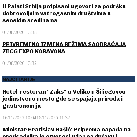
U Palati Srbija potpisani ugovori za podršku
dobrovoljnim vatrogasnim društvima u
seoskim sredinama
01/08/2026 13:38
PRIVREMENA IZMENA REŽIMA SAOBRAĆAJA
ZBOG EXPO KARAVANA
01/08/2026 13:32
NAJČITANIJE
Hotel-restoran “Zaks” u Velikom Šiljegovcu –
jedinstveno mesto gde se spajaju priroda i
gastronomija
16/11/2025 10:04
16/11/2025 11:32
Ministar Bratislav Gašić: Priprema napada na
predsednika je otvoreni udar na državu i