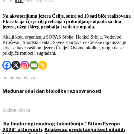
Autor:
RTK
22/05/2026 13:43
Na akvatorijumu jezera Ćelije, sutra od 10 sati biće realizovana
Eko-akcija čiji je cilj pretraga i prikupljanje otpada sa dna
jezera, užeg i šireg priobalja i vađenje otpada.
Akciji koju organizuju SOPAS Srbija, Henkel Srbija, Vodovod
Kruševac, Sportski centar, Savez sportova i ekološke organizacije
koje se bave zaštitom jezera Ćelije i životne okoline, mogu da se
priključe ronioci i sugrađani.
prethodna objava
Međunarodni dan biološke raznovrsnosti
sledeća objava
Na finalu regionalnog takmičenja ” Ritam Evrope
2026″ u Derventi, Kruševac predstavlja šest mladih