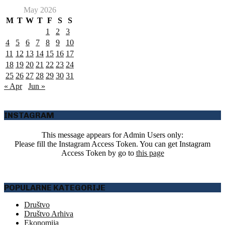
May 2026
M
T
W
T
F
S
S
1
2
3
4
5
6
7
8
9
10
11
12
13
14
15
16
17
18
19
20
21
22
23
24
25
26
27
28
29
30
31
« Apr
Jun »
INSTAGRAM
This message appears for Admin Users only:
Please fill the Instagram Access Token. You can get Instagram
Access Token by go to
this page
POPULARNE KATEGORIJE
Društvo
Društvo Arhiva
Ekonomija