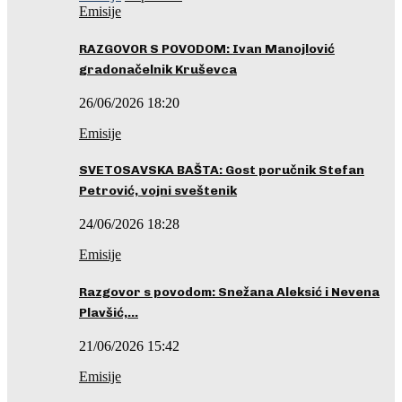
Emisije
RAZGOVOR S POVODOM: Ivan Manojlović
gradonačelnik Kruševca
26/06/2026 18:20
Emisije
SVETOSAVSKA BAŠTA: Gost poručnik Stefan
Petrović, vojni sveštenik
24/06/2026 18:28
Emisije
Razgovor s povodom: Snežana Aleksić i Nevena
Plavšić,…
21/06/2026 15:42
Emisije