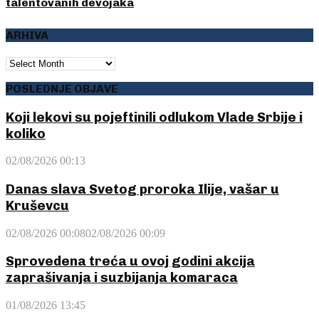
talentovanih devojaka
ARHIVA
ARHIVA
POSLEDNJE OBJAVE
Koji lekovi su pojeftinili odlukom Vlade Srbije i
koliko
02/08/2026 00:13
Danas slava Svetog proroka Ilije, vašar u
Kruševcu
02/08/2026 00:08
02/08/2026 00:09
Sprovedena treća u ovoj godini akcija
zaprašivanja i suzbijanja komaraca
01/08/2026 13:45