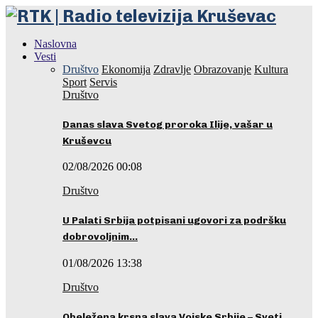
Naslovna
Vesti
Društvo
Ekonomija
Zdravlje
Obrazovanje
Kultura
Sport
Servis
Društvo
Danas slava Svetog proroka Ilije, vašar u
Kruševcu
02/08/2026 00:08
Društvo
U Palati Srbija potpisani ugovori za podršku
dobrovoljnim…
01/08/2026 13:38
Društvo
Obeležena krsna slava Vojske Srbije – Sveti