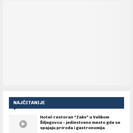
NAJČITANIJE
Hotel-restoran “Zaks” u Velikom
Šiljegovcu – jedinstveno mesto gde se
spajaju priroda i gastronomija