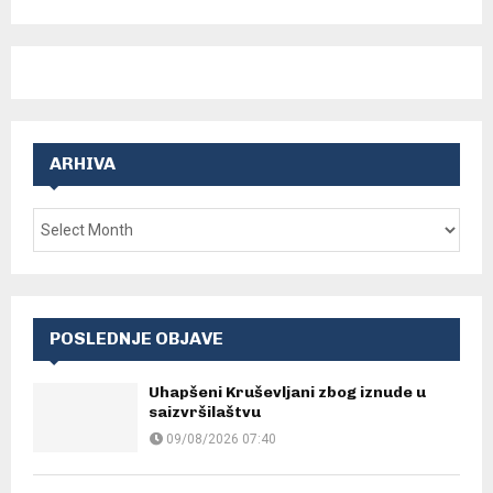
ARHIVA
POSLEDNJE OBJAVE
Uhapšeni Kruševljani zbog iznude u
saizvršilaštvu
09/08/2026 07:40