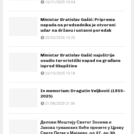
16/11/2025 10:04
Ministar Bratislav Gašić: Priprema
napada na predsednika je otvoreni
udar na državu i ustavni poredak
25/02/2026 10:20
Ministar Bratislav Gašić najoštrije
osudio teroristički napad na građane
ispred Skupštine
22/10/2025 15:18
In memoriam: Dragutin Veljković (1955–
2025)
21/08/2025 21:06
Делови Моштију Светог Зосима и
Јакова туманских биће пренете у Цркву
Свете Петке у Мајдеву, од 27. до 30.