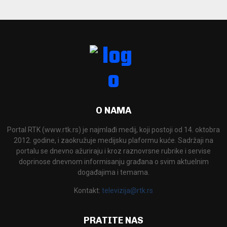
O NAMA
Portal RTK (www.rtk.rs) je najmlađi medij, koji postoji od 14. oktobra
2012. godine, i zaokružuje medijsku plaformu kuće. Sadržaji na
portalu se dnevno ažuriraju i kroz raznovrsne rubrike i servise
doprinose dnevnom informisanju građana o svim aktuelnim
događajima i temama.
Kontakt:
televizija@rtk.rs
PRATITE NAS