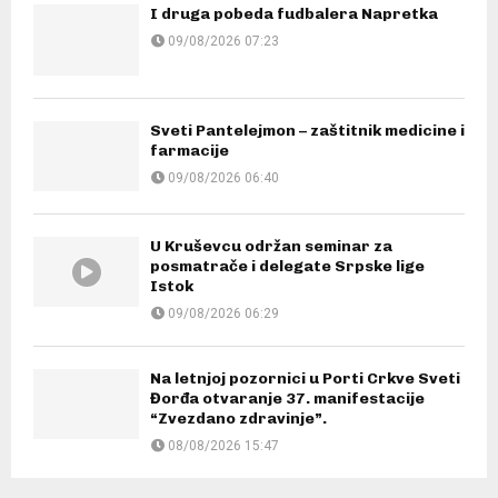
I druga pobeda fudbalera Napretka
09/08/2026 07:23
Sveti Pantelejmon – zaštitnik medicine i
farmacije
09/08/2026 06:40
U Kruševcu održan seminar za
posmatrače i delegate Srpske lige
Istok
09/08/2026 06:29
Na letnjoj pozornici u Porti Crkve Sveti
Đorđa otvaranje 37. manifestacije
“Zvezdano zdravinje”.
08/08/2026 15:47