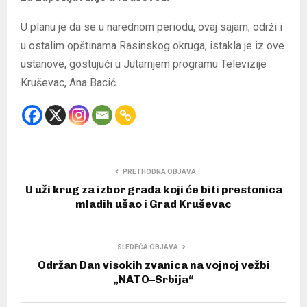
U planu je da se u narednom periodu, ovaj sajam, održi i
u ostalim opštinama Rasinskog okruga, istakla je iz ove
ustanove, gostujući u Jutarnjem programu Televizije
Kruševac, Ana Bacić.
PRETHODNA OBJAVA
U uži krug za izbor grada koji će biti prestonica
mladih ušao i Grad Kruševac
SLEDEĆA OBJAVA
Održan Dan visokih zvanica na vojnoj vežbi
„NATO–Srbija“