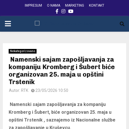
IMPRESUM
O NAMA
MARKETING
KONTAKT
FACEBOOK
INSTAGRAM
YOUTUBE
PRIMARY
MENU
Nekategorizovano
Namenski sajam zapošljavanja za
kompaniju Kromberg i Šubert biće
organizovan 25. maja u opštini
Trstenik
Autor:
RTK
23/05/2026 10:50
Namenski sajam zapošljavanja za kompaniju
Kromberg i Šubert, biće organizovan 25. maja u
opštini Trstenik , saznajemo iz Nacionalne službe
za zapošljavanje u Kruševcu.