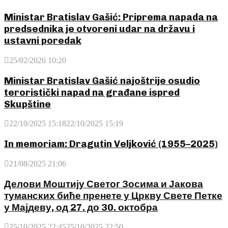
Ministar Bratislav Gašić: Priprema napada na
predsednika je otvoreni udar na državu i
ustavni poredak
25/02/2026 10:20
Ministar Bratislav Gašić najoštrije osudio
teroristički napad na građane ispred
Skupštine
22/10/2025 15:18
22/10/2025 15:19
In memoriam: Dragutin Veljković (1955–2025)
21/08/2025 21:06
Делови Моштију Светог Зосима и Јакова
туманских биће пренете у Цркву Свете Петке
у Мајдеву, од 27. до 30. октобра
25/10/2025 22:45
25/10/2025 22:50