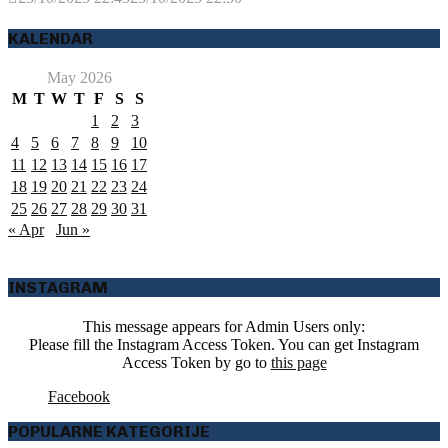
KALENDAR
May 2026
M
T
W
T
F
S
S
1
2
3
4
5
6
7
8
9
10
11
12
13
14
15
16
17
18
19
20
21
22
23
24
25
26
27
28
29
30
31
« Apr
Jun »
INSTAGRAM
This message appears for Admin Users only:
Please fill the Instagram Access Token. You can get Instagram
Access Token by go to
this page
Facebook
POPULARNE KATEGORIJE