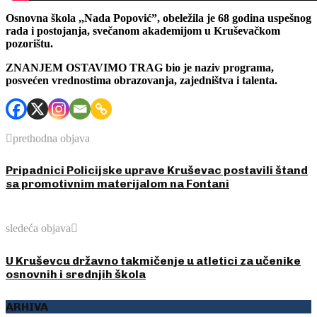
Osnovna škola ,,Nada Popović”, obeležila je 68 godina uspešnog
rada i postojanja, svečanom akademijom u Kruševačkom
pozorištu.
ZNANJEM OSTAVIMO TRAG bio je naziv programa,
posvećen vrednostima obrazovanja, zajedništva i talenta.
prethodna objava
Pripadnici Policijske uprave Kruševac postavili štand
sa promotivnim materijalom na Fontani
sledeća objava
U Kruševcu državno takmičenje u atletici za učenike
osnovnih i srednjih škola
ARHIVA