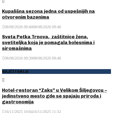
Kupališna sezona jedna od uspešnijih na
otvorenim bazenima
08/08/2026 09:40
08/08/2026 09:46
Sveta Petka Trnova, zaštitnice žena,
svetiteljka koja je pomagala bolesnima i
siromašnima
08/08/2026 09:30
08/08/2026 09:40
NAJČITANIJE
Hotel-restoran “Zaks” u Velikom Šiljegovcu –
jedinstveno mesto gde se spajaju priroda i
gastronomija
16/11/2025 10:04
16/11/2025 11:32