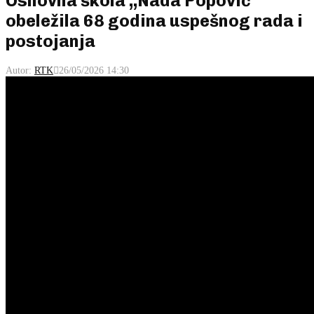
Osnovna škola ,,Nada Popović”
obeležila 68 godina uspešnog rada i
postojanja
Autor:
RTK
26/05/2026 14:30