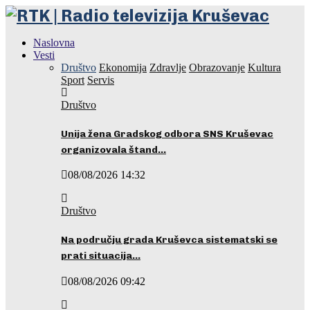
Naslovna
Vesti
Društvo
Ekonomija
Zdravlje
Obrazovanje
Kultura
Sport
Servis
Društvo
Unija žena Gradskog odbora SNS Kruševac
organizovala štand…
08/08/2026 14:32
Društvo
Na području grada Kruševca sistematski se
prati situacija…
08/08/2026 09:42