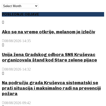
ARHIVA
POSLEDNJE OBJAVE
Ako se na vreme otkrije, melanom je izlečiv
08/08/2026 14:35
Unija žena Gradskog odbora SNS Kruševac
organizovala štand kod Stare zelene pijace
08/08/2026 14:32
Na području grada Kruševca sistematski se
prati situacija i maksimalno radi na prevenciji
požara
08/08/2026 09:42