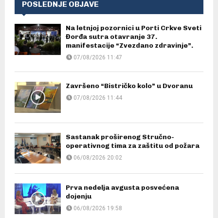
POSLEDNJE OBJAVE
Na letnjoj pozornici u Porti Crkve Sveti
Đorđa sutra otavranje 37.
manifestacije “Zvezdano zdravinje”.
07/08/2026 11:47
Završeno “Bistričko kolo” u Dvoranu
07/08/2026 11:44
Sastanak proširenog Stručno-
operativnog tima za zaštitu od požara
06/08/2026 20:02
Prva nedelja avgusta posvećena
dojenju
06/08/2026 19:58