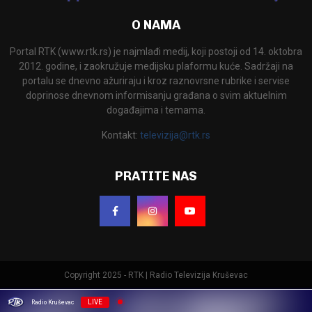
O NAMA
Portal RTK (www.rtk.rs) je najmlađi medij, koji postoji od 14. oktobra
2012. godine, i zaokružuje medijsku plaformu kuće. Sadržaji na
portalu se dnevno ažuriraju i kroz raznovrsne rubrike i servise
doprinose dnevnom informisanju građana o svim aktuelnim
događajima i temama.
Kontakt:
televizija@rtk.rs
PRATITE NAS
Copyright 2025 - RTK | Radio Televizija Kruševac
LIVE
Radio Kruševac