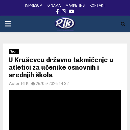
IMPRESUM
O NAMA
MARKETING
KONTAKT
FACEBOOK
INSTAGRAM
YOUTUBE
PRIMARY
MENU
Sport
U Kruševcu državno takmičenje u
atletici za učenike osnovnih i
srednjih škola
Autor:
RTK
26/05/2026 14:32