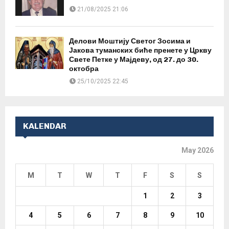
21/08/2025 21:06
Делови Моштију Светог Зосима и
Јакова туманских биће пренете у Цркву
Свете Петке у Мајдеву, од 27. до 30.
октобра
25/10/2025 22:45
KALENDAR
May 2026
M
T
W
T
F
S
S
1
2
3
4
5
6
7
8
9
10