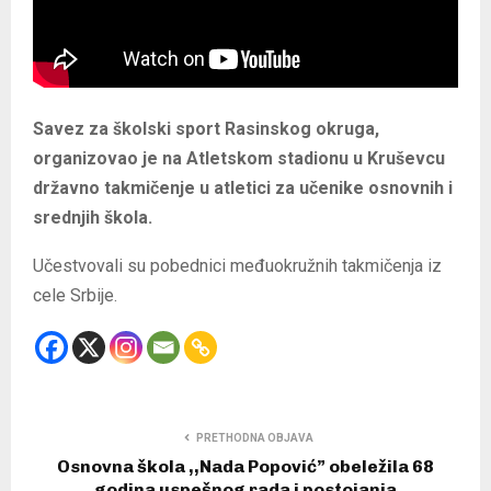
Savez za školski sport Rasinskog okruga,
organizovao je na Atletskom stadionu u Kruševcu
državno takmičenje u atletici za učenike osnovnih i
srednjih škola.
Učestvovali su pobednici međuokružnih takmičenja iz
cele Srbije.
PRETHODNA OBJAVA
Osnovna škola ,,Nada Popović” obeležila 68
godina uspešnog rada i postojanja