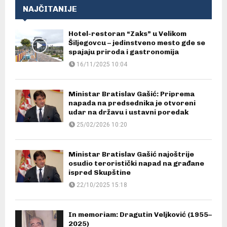
NAJČITANIJE
Hotel-restoran “Zaks” u Velikom
Šiljegovcu – jedinstveno mesto gde se
spajaju priroda i gastronomija
16/11/2025 10:04
Ministar Bratislav Gašić: Priprema
napada na predsednika je otvoreni
udar na državu i ustavni poredak
25/02/2026 10:20
Ministar Bratislav Gašić najoštrije
osudio teroristički napad na građane
ispred Skupštine
22/10/2025 15:18
In memoriam: Dragutin Veljković (1955–
2025)