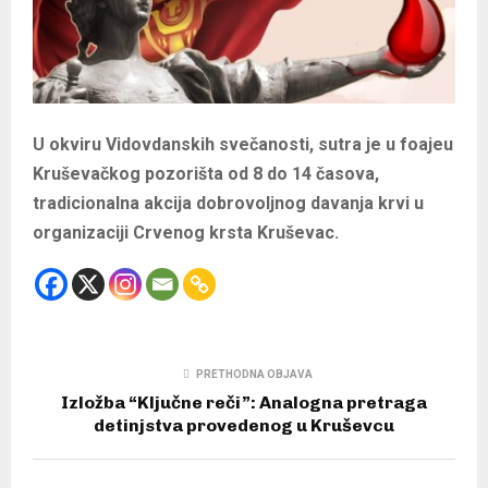
U okviru Vidovdanskih svečanosti, sutra je u foajeu
Kruševačkog pozorišta od 8 do 14 časova,
tradicionalna akcija dobrovoljnog davanja krvi u
organizaciji Crvenog krsta Kruševac.
PRETHODNA OBJAVA
Izložba “Ključne reči”: Analogna pretraga
detinjstva provedenog u Kruševcu