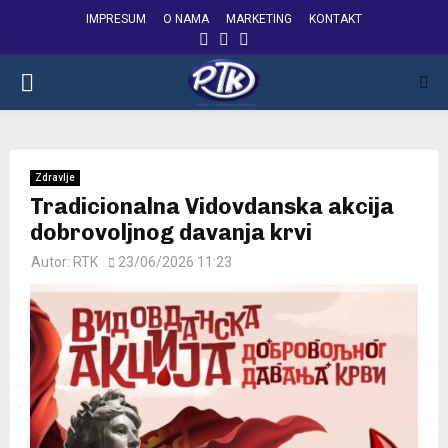
IMPRESUM
O NAMA
MARKETING
KONTAKT
FACEBOOK
INSTAGRAM
YOUTUBE
PRIMARY
MENU
Zdravlje
Tradicionalna Vidovdanska akcija
dobrovoljnog davanja krvi
Autor:
RTK
23/06/2026 11:23