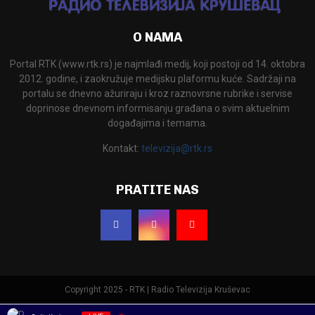
O NAMA
Portal RTK (www.rtk.rs) je najmlađi medij, koji postoji od 14. oktobra
2012. godine, i zaokružuje medijsku plaformu kuće. Sadržaji na
portalu se dnevno ažuriraju i kroz raznovrsne rubrike i servise
doprinose dnevnom informisanju građana o svim aktuelnim
događajima i temama.
Kontakt:
televizija@rtk.rs
PRATITE NAS
Copyright 2025 - RTK | Radio Televizija Kruševac