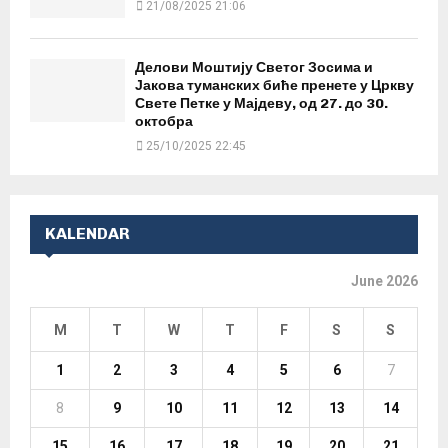
21/08/2025 21:06
Делови Моштију Светог Зосима и
Јакова туманских биће пренете у Цркву
Свете Петке у Мајдеву, од 27. до 30.
октобра
25/10/2025 22:45
KALENDAR
June 2026
M
T
W
T
F
S
S
1
2
3
4
5
6
7
8
9
10
11
12
13
14
15
16
17
18
19
20
21