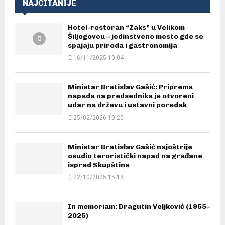
NAJČITANIJE
Hotel-restoran “Zaks” u Velikom
Šiljegovcu – jedinstveno mesto gde se
spajaju priroda i gastronomija
16/11/2025 10:04
Ministar Bratislav Gašić: Priprema
napada na predsednika je otvoreni
udar na državu i ustavni poredak
25/02/2026 10:20
Ministar Bratislav Gašić najoštrije
osudio teroristički napad na građane
ispred Skupštine
22/10/2025 15:18
In memoriam: Dragutin Veljković (1955–
2025)