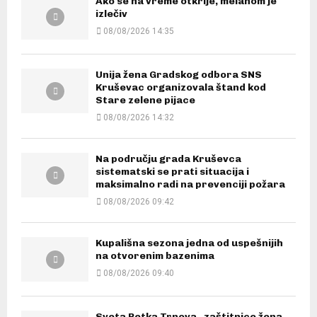
Ako se na vreme otkrije, melanom je
izlečiv
08/08/2026 14:35
Unija žena Gradskog odbora SNS
Kruševac organizovala štand kod
Stare zelene pijace
08/08/2026 14:32
Na području grada Kruševca
sistematski se prati situacija i
maksimalno radi na prevenciji požara
08/08/2026 09:42
Kupališna sezona jedna od uspešnijih
na otvorenim bazenima
08/08/2026 09:40
Sveta Petka Trnova, zaštitnice žena,