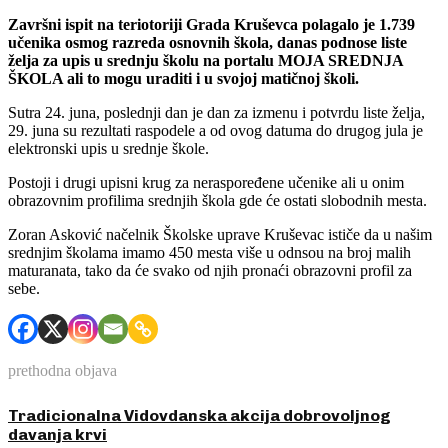
Završni ispit na teriotoriji Grada Kruševca polagalo je 1.739
učenika osmog razreda osnovnih škola, danas podnose liste
želja za upis u srednju školu na portalu MOJA SREDNJA
ŠKOLA ali to mogu uraditi i u svojoj matičnoj školi.
Sutra 24. juna, poslednji dan je dan za izmenu i potvrdu liste želja,
29. juna su rezultati raspodele a od ovog datuma do drugog jula je
elektronski upis u srednje škole.
Postoji i drugi upisni krug za neraspoređene učenike ali u onim
obrazovnim profilima srednjih škola gde će ostati slobodnih mesta.
Zoran Asković načelnik Školske uprave Kruševac ističe da u našim
srednjim školama imamo 450 mesta više u odnsou na broj malih
maturanata, tako da će svako od njih pronaći obrazovni profil za
sebe.
prethodna objava
Tradicionalna Vidovdanska akcija dobrovoljnog
davanja krvi