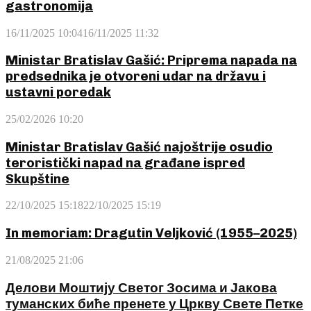
gastronomija
16/11/2025 10:04
16/11/2025 11:32
Ministar Bratislav Gašić: Priprema napada na
predsednika je otvoreni udar na državu i
ustavni poredak
25/02/2026 10:20
Ministar Bratislav Gašić najoštrije osudio
teroristički napad na građane ispred
Skupštine
22/10/2025 15:18
22/10/2025 15:19
In memoriam: Dragutin Veljković (1955–2025)
21/08/2025 21:06
Делови Моштију Светог Зосима и Јакова
туманских биће пренете у Цркву Свете Петке