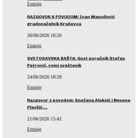
Emisije
RAZGOVOR S POVODOM: Ivan Manojlović
gradonačelnik Kruševca
26/06/2026 18:20
Emisije
SVETOSAVSKA BAŠTA: Gost poručnik Stefan
Petrović, vojni sveštenik
24/06/2026 18:28
Emisije
Razgovor s povodom: Snežana Aleksić i Nevena
Plavšić,…
21/06/2026 15:42
Emisije