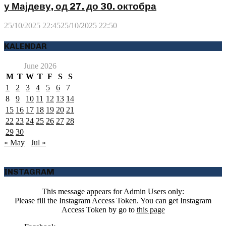
у Мајдеву, од 27. до 30. октобра
25/10/2025 22:45
25/10/2025 22:50
KALENDAR
June 2026
M
T
W
T
F
S
S
1
2
3
4
5
6
7
8
9
10
11
12
13
14
15
16
17
18
19
20
21
22
23
24
25
26
27
28
29
30
« May
Jul »
INSTAGRAM
This message appears for Admin Users only:
Please fill the Instagram Access Token. You can get Instagram
Access Token by go to
this page