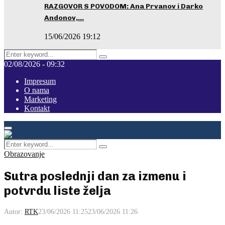
RAZGOVOR S POVODOM: Ana Prvanov i Darko
Andonov,…
15/06/2026 19:12
Search
Pretraga
for:
02/08/2026 - 09:32
Impresum
O nama
Marketing
Kontakt
Facebook
Instagram
Youtube
Primary
Menu
Search
Pretraga
for:
Obrazovanje
Sutra poslednji dan za izmenu i
potvrdu liste želja
Autor:
RTK
23/06/2026 11:25
23/06/2026 11:26