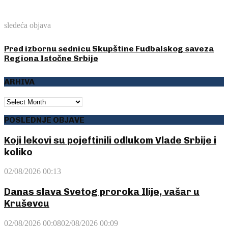
sledeća objava
Pred izbornu sednicu Skupštine Fudbalskog saveza
Regiona Istočne Srbije
ARHIVA
ARHIVA
POSLEDNJE OBJAVE
Koji lekovi su pojeftinili odlukom Vlade Srbije i
koliko
02/08/2026 00:13
Danas slava Svetog proroka Ilije, vašar u
Kruševcu
02/08/2026 00:08
02/08/2026 00:09