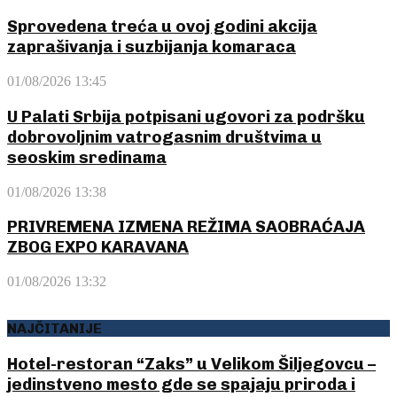
Sprovedena treća u ovoj godini akcija
zaprašivanja i suzbijanja komaraca
01/08/2026 13:45
U Palati Srbija potpisani ugovori za podršku
dobrovoljnim vatrogasnim društvima u
seoskim sredinama
01/08/2026 13:38
PRIVREMENA IZMENA REŽIMA SAOBRAĆAJA
ZBOG EXPO KARAVANA
01/08/2026 13:32
NAJČITANIJE
Hotel-restoran “Zaks” u Velikom Šiljegovcu –
jedinstveno mesto gde se spajaju priroda i