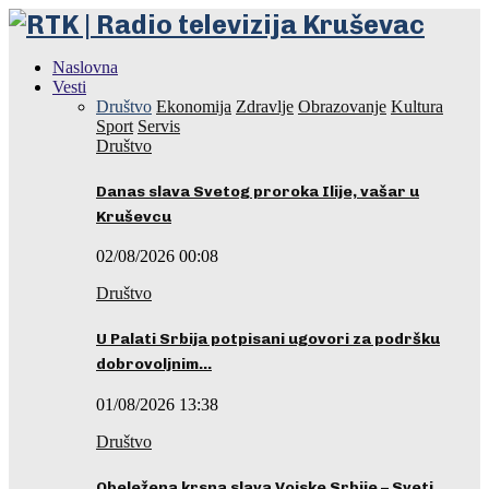
Naslovna
Vesti
Društvo
Ekonomija
Zdravlje
Obrazovanje
Kultura
Sport
Servis
Društvo
Danas slava Svetog proroka Ilije, vašar u
Kruševcu
02/08/2026 00:08
Društvo
U Palati Srbija potpisani ugovori za podršku
dobrovoljnim…
01/08/2026 13:38
Društvo
Obeležena krsna slava Vojske Srbije – Sveti