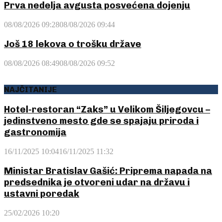
Prva nedelja avgusta posvećena dojenju
08/08/2026 09:28
08/08/2026 09:44
Još 18 lekova o trošku države
08/08/2026 08:49
08/08/2026 09:52
NAJČITANIJE
Hotel-restoran “Zaks” u Velikom Šiljegovcu –
jedinstveno mesto gde se spajaju priroda i
gastronomija
16/11/2025 10:04
16/11/2025 11:32
Ministar Bratislav Gašić: Priprema napada na
predsednika je otvoreni udar na državu i
ustavni poredak
25/02/2026 10:20