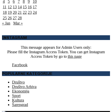
4
5
6
7
8
9
10
11
12
13
14
15
16
17
18
19
20
21
22
23
24
25
26
27
28
« Jan
Mar »
INSTAGRAM
This message appears for Admin Users only:
Please fill the Instagram Access Token. You can get Instagram
Access Token by go to
this page
Facebook
POPULARNE KATEGORIJE
Društvo
Društvo Arhiva
Ekonomija
Sport
Kultura
Šarengrad