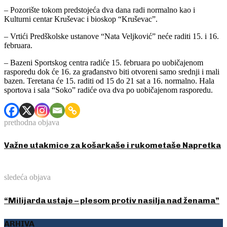
– Pozorište tokom predstojeća dva dana radi normalno kao i
Kulturni centar Kruševac i bioskop “Kruševac”.
– Vrtići Predškolske ustanove “Nata Veljković” neće raditi 15. i 16.
februara.
– Bazeni Sportskog centra radiće 15. februara po uobičajenom
rasporedu dok će 16. za građanstvo biti otvoreni samo srednji i mali
bazen. Teretana će 15. raditi od 15 do 21 sat a 16. normalno. Hala
sportova i sala “Soko” radiće ova dva po uobičajenom rasporedu.
prethodna objava
Važne utakmice za košarkaše i rukometaše Napretka
sledeća objava
“Milijarda ustaje – plesom protiv nasilja nad ženama”
ARHIVA