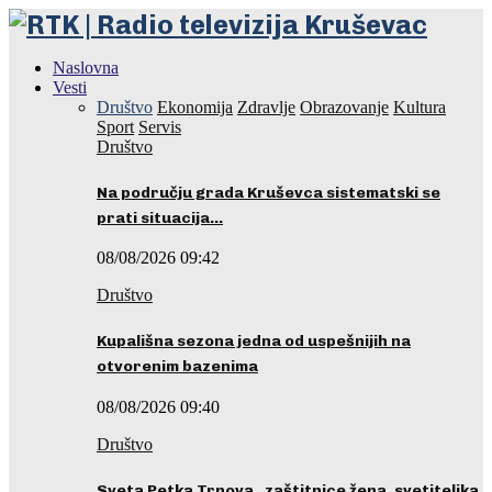
Naslovna
Vesti
Društvo
Ekonomija
Zdravlje
Obrazovanje
Kultura
Sport
Servis
Društvo
Na području grada Kruševca sistematski se
prati situacija…
08/08/2026 09:42
Društvo
Kupališna sezona jedna od uspešnijih na
otvorenim bazenima
08/08/2026 09:40
Društvo
Sveta Petka Trnova, zaštitnice žena, svetiteljka