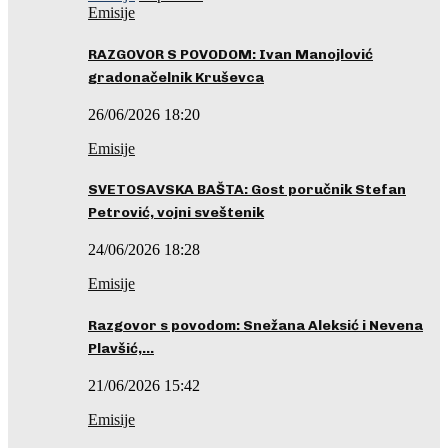
Emisije
RAZGOVOR S POVODOM: Ivan Manojlović
gradonačelnik Kruševca
26/06/2026 18:20
Emisije
SVETOSAVSKA BAŠTA: Gost poručnik Stefan
Petrović, vojni sveštenik
24/06/2026 18:28
Emisije
Razgovor s povodom: Snežana Aleksić i Nevena
Plavšić,…
21/06/2026 15:42
Emisije