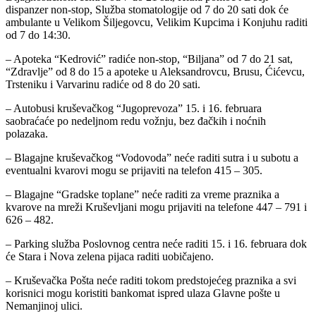
dispanzer non-stop, Služba stomatologije od 7 do 20 sati dok će
ambulante u Velikom Šiljegovcu, Velikim Kupcima i Konjuhu raditi
od 7 do 14:30.
– Apoteka “Kedrović” radiće non-stop, “Biljana” od 7 do 21 sat,
“Zdravlje” od 8 do 15 a apoteke u Aleksandrovcu, Brusu, Ćićevcu,
Trsteniku i Varvarinu radiće od 8 do 20 sati.
– Autobusi kruševačkog “Jugoprevoza” 15. i 16. februara
saobraćaće po nedeljnom redu vožnju, bez đačkih i noćnih
polazaka.
– Blagajne kruševačkog “Vodovoda” neće raditi sutra i u subotu a
eventualni kvarovi mogu se prijaviti na telefon 415 – 305.
– Blagajne “Gradske toplane” neće raditi za vreme praznika a
kvarove na mreži Kruševljani mogu prijaviti na telefone 447 – 791 i
626 – 482.
– Parking služba Poslovnog centra neće raditi 15. i 16. februara dok
će Stara i Nova zelena pijaca raditi uobičajeno.
– Kruševačka Pošta neće raditi tokom predstojećeg praznika a svi
korisnici mogu koristiti bankomat ispred ulaza Glavne pošte u
Nemanjinoj ulici.