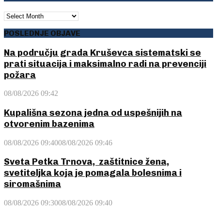
ARHIVA
POSLEDNJE OBJAVE
Na području grada Kruševca sistematski se
prati situacija i maksimalno radi na prevenciji
požara
08/08/2026 09:42
Kupališna sezona jedna od uspešnijih na
otvorenim bazenima
08/08/2026 09:40
08/08/2026 09:46
Sveta Petka Trnova, zaštitnice žena,
svetiteljka koja je pomagala bolesnima i
siromašnima
08/08/2026 09:30
08/08/2026 09:40