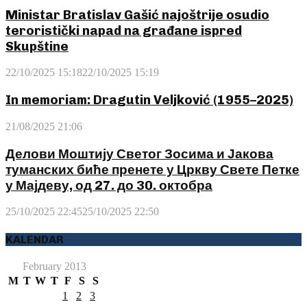
Ministar Bratislav Gašić najoštrije osudio
teroristički napad na građane ispred
Skupštine
22/10/2025 15:18
22/10/2025 15:19
In memoriam: Dragutin Veljković (1955–2025)
21/08/2025 21:06
Делови Моштију Светог Зосима и Јакова
туманских биће пренете у Цркву Свете Петке
у Мајдеву, од 27. до 30. октобра
25/10/2025 22:45
25/10/2025 22:50
KALENDAR
February 2013
M
T
W
T
F
S
S
1
2
3