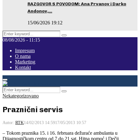
RAZGOVOR S POVODOM: Ana Prvanov i Darko
Andonov,…
15/06/2026 19:12
Search
Pretraga
for:
08/08/2026 - 11:15
Impresum
O nama
Marketing
Kontakt
Facebook
Instagram
Youtube
Primary
Menu
Search
Pretraga
for:
Nekategorizovano
Praznični servis
Autor:
RTK
14/02/2013 14:59
17/05/2013 10:57
– Tokom praznika 15. i 16. februara dežuraće ambulanta u
Dijagnostičkom centru od 7 do 21 sat, Hitna pomoć i Dečji