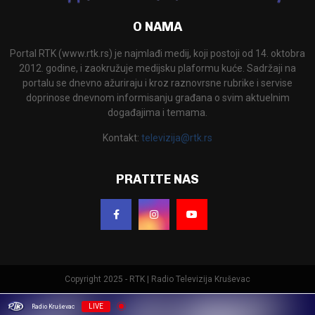
O NAMA
Portal RTK (www.rtk.rs) je najmlađi medij, koji postoji od 14. oktobra
2012. godine, i zaokružuje medijsku plaformu kuće. Sadržaji na
portalu se dnevno ažuriraju i kroz raznovrsne rubrike i servise
doprinose dnevnom informisanju građana o svim aktuelnim
događajima i temama.
Kontakt:
televizija@rtk.rs
PRATITE NAS
Copyright 2025 - RTK | Radio Televizija Kruševac
LIVE
Radio Kruševac