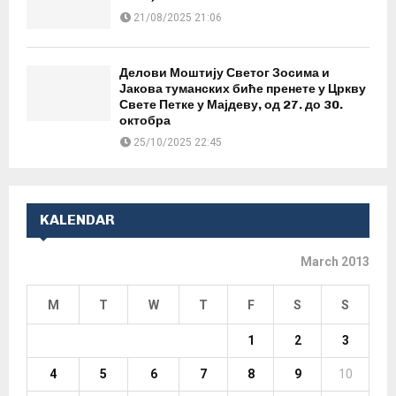
21/08/2025 21:06
Делови Моштију Светог Зосима и
Јакова туманских биће пренете у Цркву
Свете Петке у Мајдеву, од 27. до 30.
октобра
25/10/2025 22:45
KALENDAR
March 2013
M
T
W
T
F
S
S
1
2
3
4
5
6
7
8
9
10