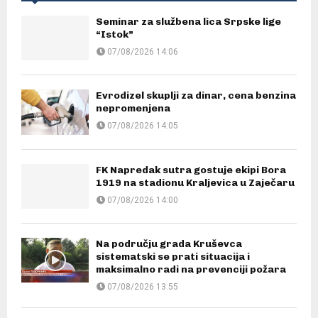
Seminar za službena lica Srpske lige
“Istok”
07/08/2026 14:06
Evrodizel skuplji za dinar, cena benzina
nepromenjena
07/08/2026 14:05
FK Napredak sutra gostuje ekipi Bora
1919 na stadionu Kraljevica u Zaječaru
07/08/2026 14:00
Na području grada Kruševca
sistematski se prati situacija i
maksimalno radi na prevenciji požara
07/08/2026 13:55