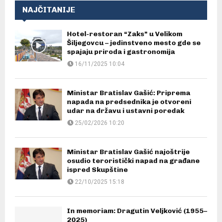
NAJČITANIJE
Hotel-restoran “Zaks” u Velikom
Šiljegovcu – jedinstveno mesto gde se
spajaju priroda i gastronomija
16/11/2025 10:04
Ministar Bratislav Gašić: Priprema
napada na predsednika je otvoreni
udar na državu i ustavni poredak
25/02/2026 10:20
Ministar Bratislav Gašić najoštrije
osudio teroristički napad na građane
ispred Skupštine
22/10/2025 15:18
In memoriam: Dragutin Veljković (1955–
2025)