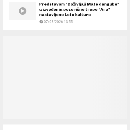
Predstavom “Doživljaji Mate dangube”
u izvođenju pozorišne trupe “Ara”
nastavljeno Leto kulture
07/08/2026 13:55