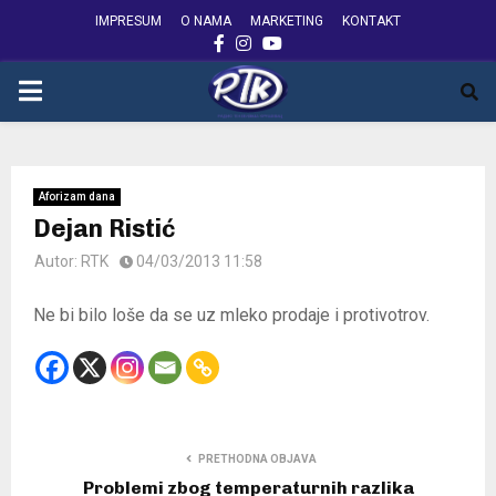
IMPRESUM
O NAMA
MARKETING
KONTAKT
FACEBOOK
INSTAGRAM
YOUTUBE
PRIMARY
MENU
Aforizam dana
Dejan Ristić
Autor:
RTK
04/03/2013 11:58
Ne bi bilo loše da se uz mleko prodaje i protivotrov.
PRETHODNA OBJAVA
Problemi zbog temperaturnih razlika