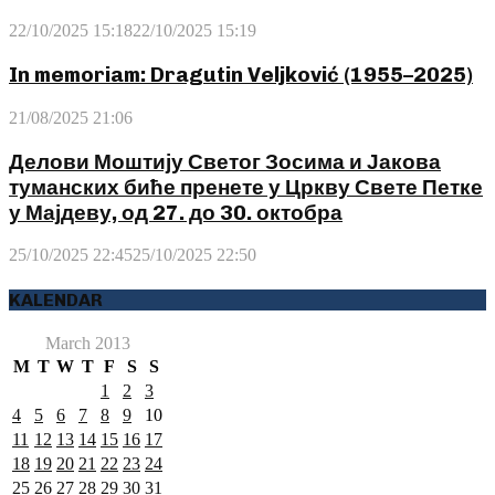
22/10/2025 15:18
22/10/2025 15:19
In memoriam: Dragutin Veljković (1955–2025)
21/08/2025 21:06
Делови Моштију Светог Зосима и Јакова
туманских биће пренете у Цркву Свете Петке
у Мајдеву, од 27. до 30. октобра
25/10/2025 22:45
25/10/2025 22:50
KALENDAR
March 2013
M
T
W
T
F
S
S
1
2
3
4
5
6
7
8
9
10
11
12
13
14
15
16
17
18
19
20
21
22
23
24
25
26
27
28
29
30
31