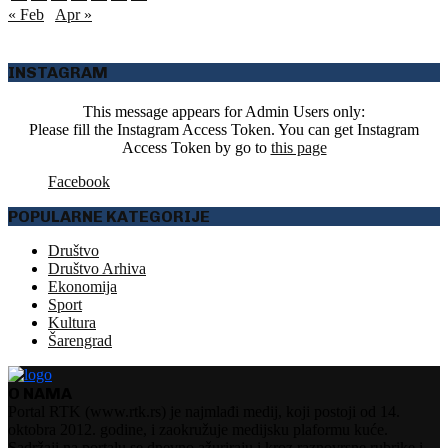
« Feb
Apr »
INSTAGRAM
This message appears for Admin Users only:
Please fill the Instagram Access Token. You can get Instagram
Access Token by go to
this page
Facebook
POPULARNE KATEGORIJE
Društvo
Društvo Arhiva
Ekonomija
Sport
Kultura
Šarengrad
O NAMA
Portal RTK (www.rtk.rs) je najmlađi medij, koji postoji od 14.
oktobra 2012. godine, i zaokružuje medijsku plaformu kuće.
Sadržaji na portalu se dnevno ažuriraju i kroz raznovrsne rubrike i