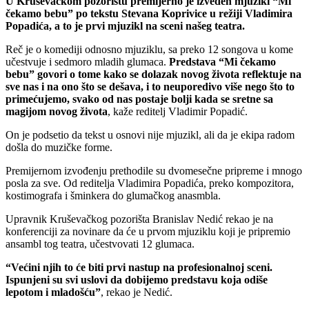
U Kruševačkom pozorištu premijerno je izveden mjuzikl “Mi
čekamo bebu” po tekstu Stevana Koprivice u režiji Vladimira
Popadića, a to je prvi mjuzikl na sceni našeg teatra.
Reč je o komediji odnosno mjuziklu, sa preko 12 songova u kome
učestvuje i sedmoro mladih glumaca.
Predstava “Mi čekamo
bebu” govori o tome kako se dolazak novog života reflektuje na
sve nas i na ono što se dešava, i to neuporedivo više nego što to
primećujemo,
svako od nas postaje bolji kada se sretne sa
magijom novog života
, kaže reditelj Vladimir Popadić.
On je podsetio da tekst u osnovi nije mjuzikl, ali da je ekipa radom
došla do muzičke forme.
Premijernom izvođenju prethodile su dvomesečne pripreme i mnogo
posla za sve. Od reditelja Vladimira Popadića, preko kompozitora,
kostimografa i šminkera do glumačkog anasmbla.
Upravnik Kruševačkog pozorišta Branislav Nedić rekao je na
konferenciji za novinare da će u prvom mjuziklu koji je pripremio
ansambl tog teatra, učestvovati 12 glumaca.
“Većini njih to će biti prvi nastup na profesionalnoj sceni.
Ispunjeni su svi uslovi da dobijemo predstavu koja odiše
lepotom i mladošću”
, rekao je Nedić.