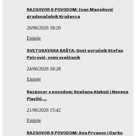
RAZGOVOR S POVODOM: Ivan Manojlović
gradonačelnik Kruševca
26/06/2026 18:20
Emisije
SVETOSAVSKA BAŠTA: Gost poručnik Stefan
Petrović, vojni sveštenik
24/06/2026 18:28
Emisije
Razgovor s povodom: Snežana Aleksić i Nevena
Plavšić,…
21/06/2026 15:42
Emisije
RAZGOVOR S POVODOM: Ana Prvanov i Darko