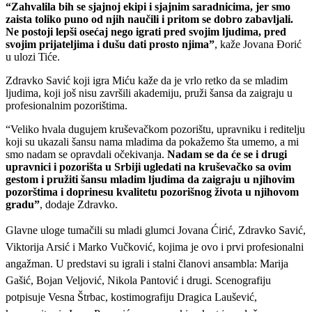
“Zahvalila bih se sjajnoj ekipi i sjajnim saradnicima, jer smo
zaista toliko puno od njih naučili i pritom se dobro zabavljali.
Ne postoji lepši osećaj nego igrati pred svojim ljudima, pred
svojim prijateljima i dušu dati prosto njima”
, kaže Jovana Đorić
u ulozi Tiće.
Zdravko Savić koji igra Miću kaže da je vrlo retko da se mladim
ljudima, koji još nisu završili akademiju, pruži šansa da zaigraju u
profesionalnim pozorištima.
“Veliko hvala dugujem kruševačkom pozorištu, upravniku i reditelju
koji su ukazali šansu nama mladima da pokažemo šta umemo, a mi
smo nadam se opravdali očekivanja.
Nadam se da će se i drugi
upravnici i pozorišta u Srbiji ugledati na kruševačko sa ovim
gestom i pružiti šansu mladim ljudima da zaigraju u njihovim
pozorštima i doprinesu kvalitetu pozorišnog života u njihovom
gradu”
, dodaje Zdravko.
Glavne uloge tumačili su mladi glumci Jovana Ćirić, Zdravko Savić,
Viktorija Arsić i Marko Vučković, kojima je ovo i prvi profesionalni
angažman. U predstavi su igrali i stalni članovi ansambla: Marija
Gašić, Bojan Veljović, Nikola Pantović i drugi. Scenografiju
potpisuje Vesna Štrbac, kostimografiju Dragica Laušević,