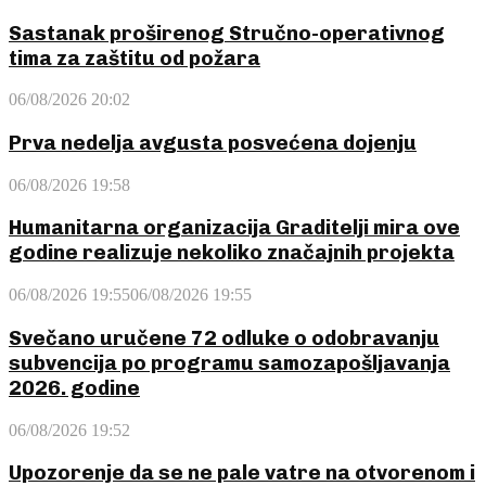
Sastanak proširenog Stručno-operativnog
tima za zaštitu od požara
06/08/2026 20:02
Prva nedelja avgusta posvećena dojenju
06/08/2026 19:58
Humanitarna organizacija Graditelji mira ove
godine realizuje nekoliko značajnih projekta
06/08/2026 19:55
06/08/2026 19:55
Svečano uručene 72 odluke o odobravanju
subvencija po programu samozapošljavanja
2026. godine
06/08/2026 19:52
Upozorenje da se ne pale vatre na otvorenom i