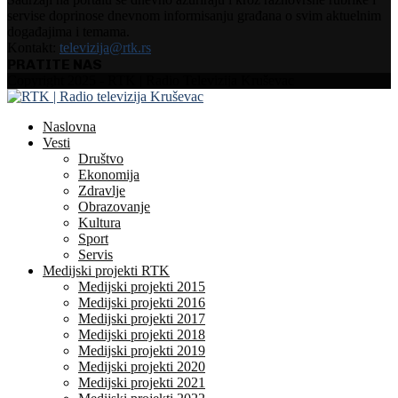
servise doprinose dnevnom informisanju građana o svim aktuelnim
događajima i temama.
Kontakt:
televizija@rtk.rs
PRATITE NAS
Facebook
Instagram
Youtube
Copyright 2025 - RTK | Radio Televizija Kruševac
Naslovna
Vesti
Društvo
Ekonomija
Zdravlje
Obrazovanje
Kultura
Sport
Servis
Medijski projekti RTK
Medijski projekti 2015
Medijski projekti 2016
Medijski projekti 2017
Medijski projekti 2018
Medijski projekti 2019
Medijski projekti 2020
Medijski projekti 2021