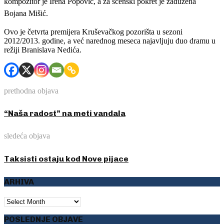
kompozitor je Irena Popović, a za scenski pokret je zadužena
Bojana Mišić.
Ovo je četvrta premijera Kruševačkog pozorišta u sezoni
2012/2013. godine, a već narednog meseca najavljuju duo dramu u
režiji Branislava Nedića.
prethodna objava
“Naša radost” na meti vandala
sledeća objava
Taksisti ostaju kod Nove pijace
ARHIVA
ARHIVA
POSLEDNJE OBJAVE