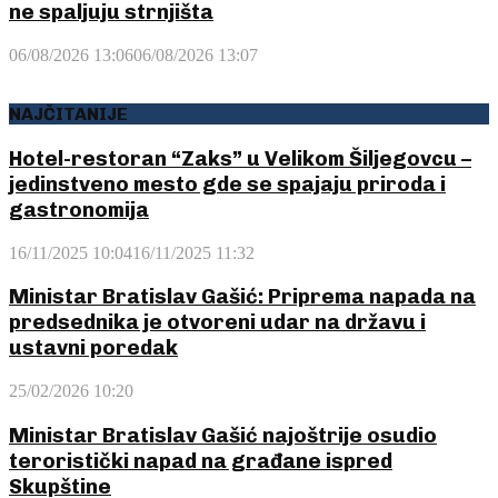
ne spaljuju strnjišta
06/08/2026 13:06
06/08/2026 13:07
NAJČITANIJE
Hotel-restoran “Zaks” u Velikom Šiljegovcu –
jedinstveno mesto gde se spajaju priroda i
gastronomija
16/11/2025 10:04
16/11/2025 11:32
Ministar Bratislav Gašić: Priprema napada na
predsednika je otvoreni udar na državu i
ustavni poredak
25/02/2026 10:20
Ministar Bratislav Gašić najoštrije osudio
teroristički napad na građane ispred
Skupštine