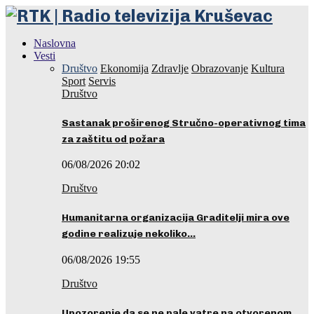
Naslovna
Vesti
Društvo
Ekonomija
Zdravlje
Obrazovanje
Kultura
Sport
Servis
Društvo
Sastanak proširenog Stručno-operativnog tima
za zaštitu od požara
06/08/2026 20:02
Društvo
Humanitarna organizacija Graditelji mira ove
godine realizuje nekoliko…
06/08/2026 19:55
Društvo
Upozorenje da se ne pale vatre na otvorenom…