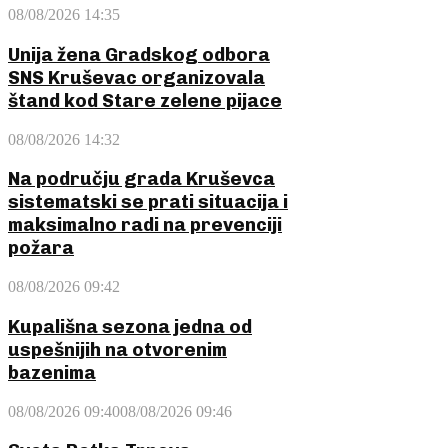
08/08/2026 14:35
Unija žena Gradskog odbora
SNS Kruševac organizovala
štand kod Stare zelene pijace
08/08/2026 14:32
Na području grada Kruševca
sistematski se prati situacija i
maksimalno radi na prevenciji
požara
08/08/2026 09:42
Kupališna sezona jedna od
uspešnijih na otvorenim
bazenima
08/08/2026 09:40
08/08/2026 09:46