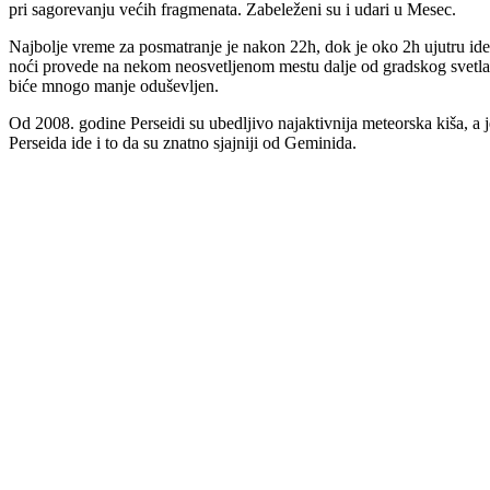
pri sagorevanju većih fragmenata. Zabeleženi su i udari u Mesec.
Najbolje vreme za posmatranje je nakon 22h, dok je oko 2h ujutru i
noći provede na nekom neosvetljenom mestu dalje od gradskog svetla 
biće mnogo manje oduševljen.
Od 2008. godine Perseidi su ubedljivo najaktivnija meteorska kiša, a
Perseida ide i to da su znatno sjajniji od Geminida.