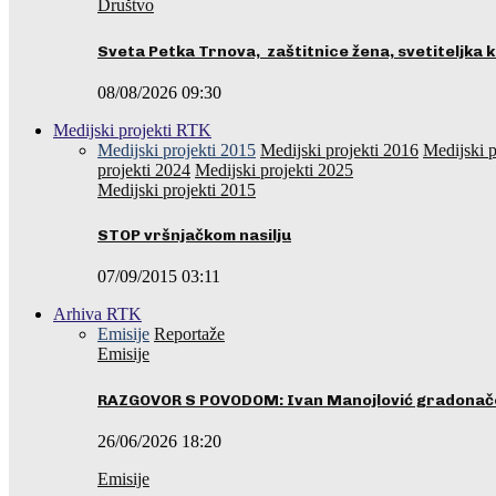
Društvo
Sveta Petka Trnova, zaštitnice žena, svetiteljka k
08/08/2026 09:30
Medijski projekti RTK
Medijski projekti 2015
Medijski projekti 2016
Medijski p
projekti 2024
Medijski projekti 2025
Medijski projekti 2015
STOP vršnjačkom nasilju
07/09/2015 03:11
Arhiva RTK
Emisije
Reportaže
Emisije
RAZGOVOR S POVODOM: Ivan Manojlović gradonače
26/06/2026 18:20
Emisije