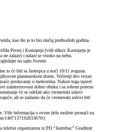
ida, kao što je to bio slučaj prethodnih godina.
vežđa Persej i Kasiopeja (vidi sliku). Kasiopeju je
 ne zalaze) i nalazi se visoko na nebu.
gledajte na sajtu Svemir.
 to će biti sa Jastrepca u noći 10/11 avgusta.
u njihovom planinarskom domu. Večernji deo vezan
 kraće predavanje o meteorima. Nakon toga ispred
 svi zainteresovani dobro obuku i sa sobom ponesu
Posmatranje će se održati ako vremenski uslovi
vajuće, ali se nadamo da će vremenski uslovi biti
e. Više informacija o ovom delu možete pronaći na
ents/1407137192833670/)
na telefon organizatora iz PD “Jastrebac” Gradimir