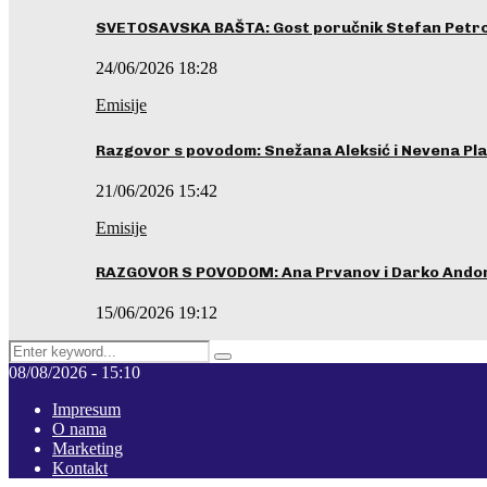
SVETOSAVSKA BAŠTA: Gost poručnik Stefan Petrovi
24/06/2026 18:28
Emisije
Razgovor s povodom: Snežana Aleksić i Nevena Pla
21/06/2026 15:42
Emisije
RAZGOVOR S POVODOM: Ana Prvanov i Darko Ando
15/06/2026 19:12
Search
Pretraga
for:
08/08/2026 - 15:10
Impresum
O nama
Marketing
Kontakt