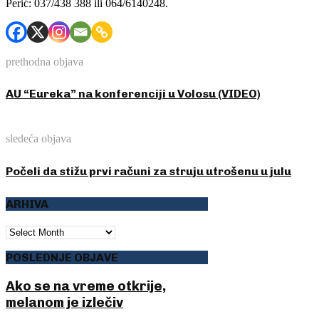
Perić: 037/438 388 ili 064/6140248.
prethodna objava
AU “Eureka” na konferenciji u Volosu (VIDEO)
sledeća objava
Počeli da stižu prvi računi za struju utrošenu u julu
ARHIVA
ARHIVA
POSLEDNJE OBJAVE
Ako se na vreme otkrije,
melanom je izlečiv