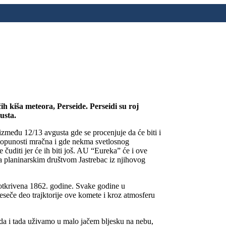
 kiša meteora, Perseide. Perseidi su roj
usta.
zmeđu 12/13 avgusta gde se procenjuje da će biti i
ptopunosti mračna i gde nekma svetlosnog
 čuditi jer će ih biti još. AU “Eureka” će i ove
a planinarskim društvom Jastrebac iz njihovog
 otkrivena 1862. godine. Svake godine u
eče deo trajktorije ove komete i kroz atmosferu
ida i tada uživamo u malo jačem bljesku na nebu,