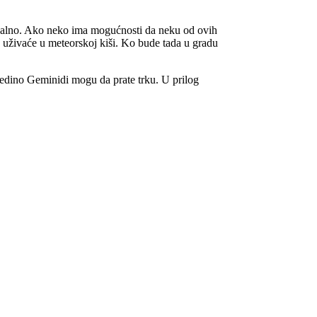
dealno. Ako neko ima mogućnosti da neku od ovih
uživaće u meteorskoj kiši. Ko bude tada u gradu
 jedino Geminidi mogu da prate trku. U prilog