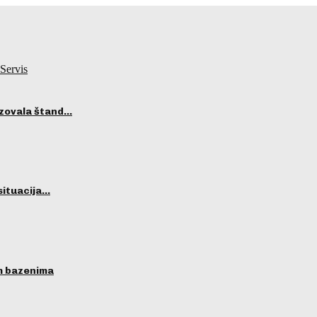
Servis
izovala štand…
situacija…
im bazenima