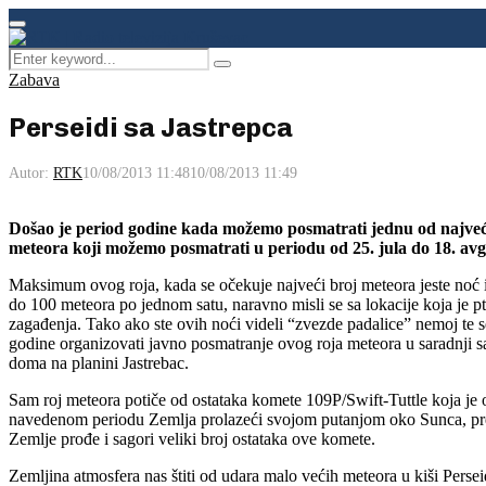
Facebook
Instagram
Youtube
Primary
Menu
Search
Pretraga
for:
Zabava
Perseidi sa Jastrepca
Autor:
RTK
10/08/2013 11:48
10/08/2013 11:49
Došao je period godine kada možemo posmatrati jednu od najvećih
meteora koji možemo posmatrati u periodu od 25. jula do 18. avg
Maksimum ovog roja, kada se očekuje najveći broj meteora jeste noć i
do 100 meteora po jednom satu, naravno misli se sa lokacije koja je 
zagađenja. Tako ako ste ovih noći videli “zvezde padalice” nemoj te se
godine organizovati javno posmatranje ovog roja meteora u saradnji s
doma na planini Jastrebac.
Sam roj meteora potiče od ostataka komete 109P/Swift-Tuttle koja je
navedenom periodu Zemlja prolazeći svojom putanjom oko Sunca, pres
Zemlje prođe i sagori veliki broj ostataka ove komete.
Zemljina atmosfera nas štiti od udara malo većih meteora u kiši Perse