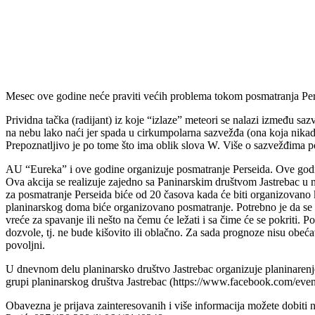
Mesec ove godine neće praviti većih problema tokom posmatranja Perse
Prividna tačka (radijant) iz koje “izlaze” meteori se nalazi između saz
na nebu lako naći jer spada u cirkumpolarna sazvežđa (ona koja nikada
Prepoznatljivo je po tome što ima oblik slova W. Više o sazvežđima po
AU “Eureka” i ove godine organizuje posmatranje Perseida. Ove godine
Ova akcija se realizuje zajedno sa Paninarskim društvom Jastrebac 
za posmatranje Perseida biće od 20 časova kada će biti organizovano
planinarskog doma biće organizovano posmatranje. Potrebno je da se
vreće za spavanje ili nešto na čemu će ležati i sa čime će se pokriti. 
dozvole, tj. ne bude kišovito ili oblačno. Za sada prognoze nisu obeća
povoljni.
U dnevnom delu planinarsko društvo Jastrebac organizuje planinarenj
grupi planinarskog društva Jastrebac (https://www.facebook.com/ev
Obavezna je prijava zainteresovanih i više informacija možete dobiti 