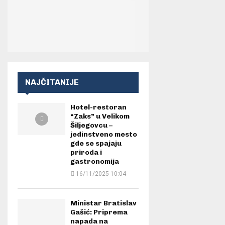
NAJČITANIJE
Hotel-restoran
“Zaks” u Velikom
Šiljegovcu –
jedinstveno mesto
gde se spajaju
priroda i
gastronomija
16/11/2025 10:04
Ministar Bratislav
Gašić: Priprema
napada na