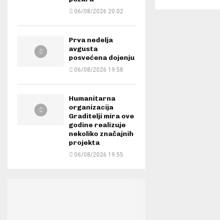
06/08/2026 20:02
Prva nedelja
avgusta
posvećena dojenju
06/08/2026 19:58
Humanitarna
organizacija
Graditelji mira ove
godine realizuje
nekoliko značajnih
projekta
06/08/2026 19:55