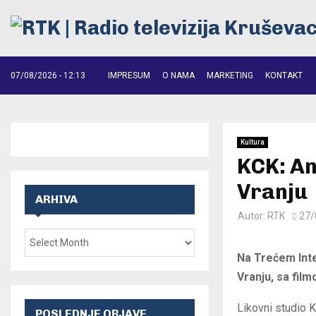
07/08/2026 - 12:13
IMPRESUM
O NAMA
MARKETING
KONTAKT
Kultura
KCK: An
Vranju
ARHIVA
Autor:
RTK
27/
Na Trećem Inte
Vranju, sa fil
Likovni studio 
POSLEDNJE OBJAVE