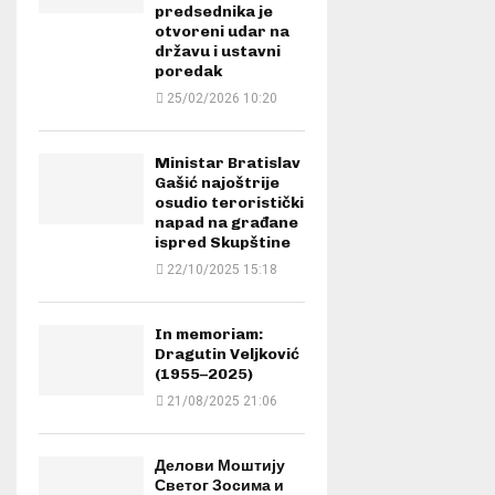
predsednika je
otvoreni udar na
državu i ustavni
poredak
25/02/2026 10:20
Ministar Bratislav
Gašić najoštrije
osudio teroristički
napad na građane
ispred Skupštine
22/10/2025 15:18
In memoriam:
Dragutin Veljković
(1955–2025)
21/08/2025 21:06
Делови Моштију
Светог Зосима и