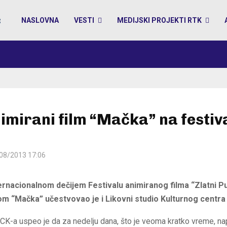
NASLOVNA
VESTI
MEDIJSKI PROJEKTI RTK
imirani film “Mačka” na festiv
08/2013 17:06
rnacionalnom dečijem Festivalu animiranog filma “Zlatni P
mom “Mačka” učestvovao je i Likovni studio Kulturnog centr
KCK-a uspeo je da za nedelju dana, što je veoma kratko vreme, nap