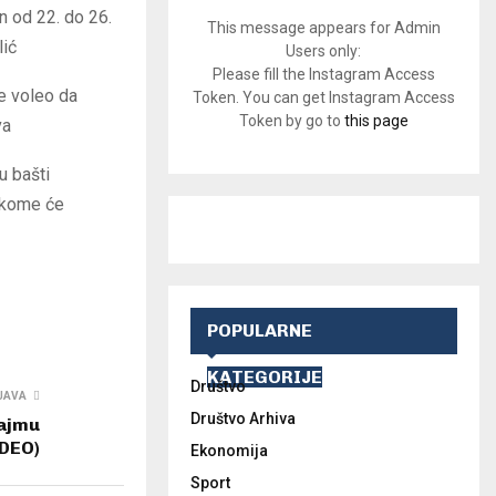
an od 22. do 26.
This message appears for Admin
lić
Users only:
Please fill the Instagram Access
je voleo da
Token. You can get Instagram Access
Token by go to
this page
va
u bašti
u kome će
POPULARNE
KATEGORIJE
Društvo
JAVA
Društvo Arhiva
Sajmu
IDEO)
Ekonomija
Sport