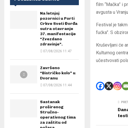
film “Mačka” i p
avgusta u Vranju
Na letnjoj
pozornici u Porti
Crkve Sveti Đorđa
Festival je takm
sutra otavranje
fućka”. S obzir
37. manifestacije
“Zvezdano
zdravinje”.
Kruševljani će a
07/08/2026 11:47
Kulturnog centr
učestvovati pola
Završeno
“Bistričko kolo” u
Dvoranu
07/08/2026 11:44
Sastanak
PRE
proširenog
Dana
Stručno-
test
operativnog tima
za zaštitu od
požara