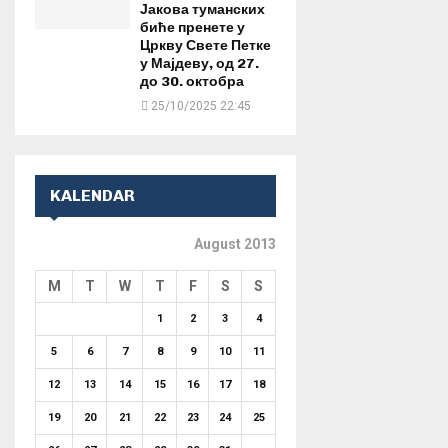
Јакова туманских
биће пренете у
Цркву Свете Петке
у Мајдеву, од 27.
до 30. октобра
25/10/2025 22:45
KALENDAR
August 2013
M
T
W
T
F
S
S
1
2
3
4
5
6
7
8
9
10
11
12
13
14
15
16
17
18
19
20
21
22
23
24
25