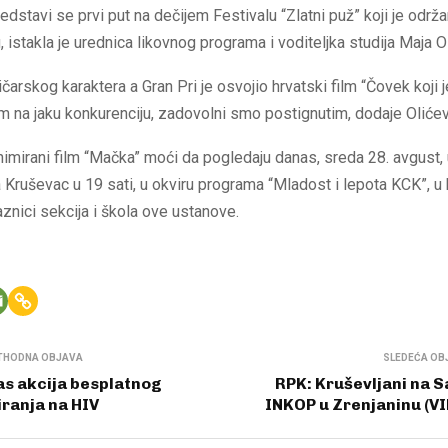
redstavi se prvi put na dečijem Festivalu “Zlatni puž” koji je održ
, istakla je urednica likovnog programa i voditeljka studija Maja O
ičarskog karaktera a Gran Pri je osvojio hrvatski film “Čovek koji 
om na jaku konkurenciju, zadovolni smo postignutim, dodaje Oliće
nimirani film “Mačka” moći da pogledaju danas, sreda 28. avgust, 
a Kruševac u 19 sati, u okviru programa “Mladost i lepota KCK”, 
znici sekcija i škola ove ustanove.
THODNA OBJAVA
SLEDEĆA OB
s akcija besplatnog
RPK: Kruševljani na 
iranja na HIV
INKOP u Zrenjaninu (V