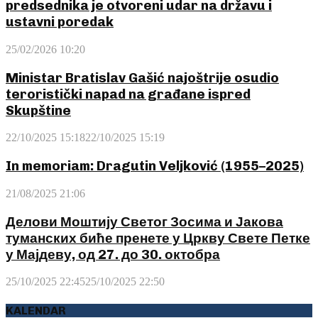
predsednika je otvoreni udar na državu i
ustavni poredak
25/02/2026 10:20
Ministar Bratislav Gašić najoštrije osudio
teroristički napad na građane ispred
Skupštine
22/10/2025 15:18
22/10/2025 15:19
In memoriam: Dragutin Veljković (1955–2025)
21/08/2025 21:06
Делови Моштију Светог Зосима и Јакова
туманских биће пренете у Цркву Свете Петке
у Мајдеву, од 27. до 30. октобра
25/10/2025 22:45
25/10/2025 22:50
KALENDAR