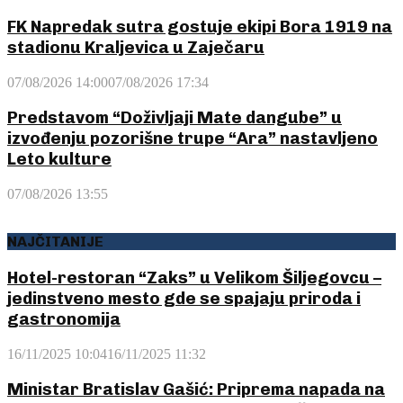
FK Napredak sutra gostuje ekipi Bora 1919 na
stadionu Kraljevica u Zaječaru
07/08/2026 14:00
07/08/2026 17:34
Predstavom “Doživljaji Mate dangube” u
izvođenju pozorišne trupe “Ara” nastavljeno
Leto kulture
07/08/2026 13:55
NAJČITANIJE
Hotel-restoran “Zaks” u Velikom Šiljegovcu –
jedinstveno mesto gde se spajaju priroda i
gastronomija
16/11/2025 10:04
16/11/2025 11:32
Ministar Bratislav Gašić: Priprema napada na