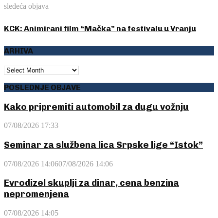
sledeća objava
KCK: Animirani film “Mačka” na festivalu u Vranju
ARHIVA
ARHIVA
POSLEDNJE OBJAVE
Kako pripremiti automobil za dugu vožnju
07/08/2026 17:33
Seminar za službena lica Srpske lige “Istok”
07/08/2026 14:06
07/08/2026 14:06
Evrodizel skuplji za dinar, cena benzina
nepromenjena
07/08/2026 14:05