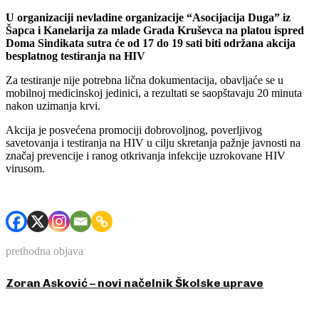
U organizaciji nevladine organizacije “Asocijacija Duga” iz
Šapca i Kanelarija za mlade Grada Kruševca na platou ispred
Doma Sindikata sutra će od 17 do 19 sati biti održana akcija
besplatnog testiranja na HIV
Za testiranje nije potrebna lična dokumentacija, obavljaće se u
mobilnoj medicinskoj jedinici, a rezultati se saopštavaju 20 minuta
nakon uzimanja krvi.
Akcija je posvećena promociji dobrovoljnog, poverljivog
savetovanja i testiranja na HIV u cilju skretanja pažnje javnosti na
značaj prevencije i ranog otkrivanja infekcije uzrokovane HIV
virusom.
prethodna objava
Zoran Asković – novi načelnik Školske uprave