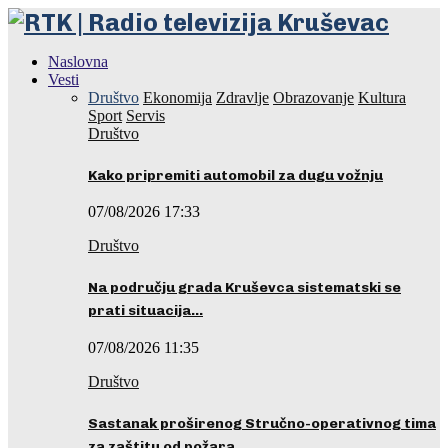
Naslovna
Vesti
Društvo
Ekonomija
Zdravlje
Obrazovanje
Kultura
Sport
Servis
Društvo
Kako pripremiti automobil za dugu vožnju
07/08/2026 17:33
Društvo
Na području grada Kruševca sistematski se
prati situacija…
07/08/2026 11:35
Društvo
Sastanak proširenog Stručno-operativnog tima
za zaštitu od požara