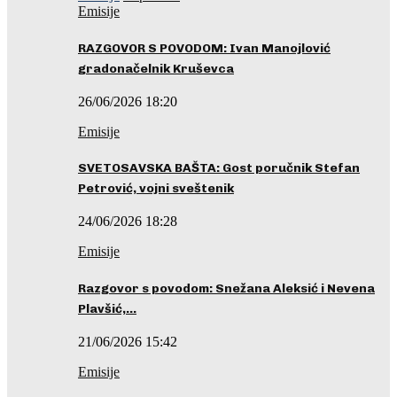
Emisije
RAZGOVOR S POVODOM: Ivan Manojlović
gradonačelnik Kruševca
26/06/2026 18:20
Emisije
SVETOSAVSKA BAŠTA: Gost poručnik Stefan
Petrović, vojni sveštenik
24/06/2026 18:28
Emisije
Razgovor s povodom: Snežana Aleksić i Nevena
Plavšić,…
21/06/2026 15:42
Emisije