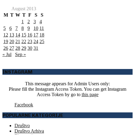
August 2013
M
T
W
T
F
S
S
1
2
3
4
5
6
7
8
9
10
11
12
13
14
15
16
17
18
19
20
21
22
23
24
25
26
27
28
29
30
31
« Jul
Sep »
INSTAGRAM
This message appears for Admin Users only:
Please fill the Instagram Access Token. You can get Instagram
Access Token by go to
this page
Facebook
POPULARNE KATEGORIJE
Društvo
Društvo Arhiva