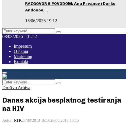
RAZGOVOR S POVODOM: Ana Prvanov i Darko
Andonov,…
15/06/2026 19:12
Search
Pretraga
for:
08/08/2026 - 01:52
Impresum
O nama
Marketing
Kontakt
Facebook
Instagram
Youtube
Primary
Menu
Search
Pretraga
for:
Društvo Arhiva
Danas akcija besplatnog testiranja
na HIV
Autor:
RTK
27/08/2013 16:50
28/08/2013 13:15