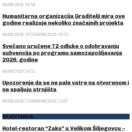
06/08/2026 19:58
Humanitarna organizacija Graditelji mira ove
godine realizuje nekoliko značajnih projekta
06/08/2026 19:55
06/08/2026 19:55
Svečano uručene 72 odluke o odobravanju
subvencija po programu samozapošljavanja
2026. godine
06/08/2026 19:52
Upozorenje da se ne pale vatre na otvorenom i
ne spaljuju strnjišta
06/08/2026 13:06
06/08/2026 13:07
NAJČITANIJE
Hotel-restoran “Zaks” u Velikom Šiljegovcu –