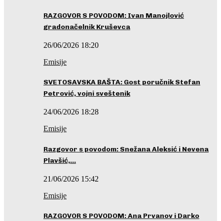
RAZGOVOR S POVODOM: Ivan Manojlović
gradonačelnik Kruševca
26/06/2026 18:20
Emisije
SVETOSAVSKA BAŠTA: Gost poručnik Stefan
Petrović, vojni sveštenik
24/06/2026 18:28
Emisije
Razgovor s povodom: Snežana Aleksić i Nevena
Plavšić,…
21/06/2026 15:42
Emisije
RAZGOVOR S POVODOM: Ana Prvanov i Darko