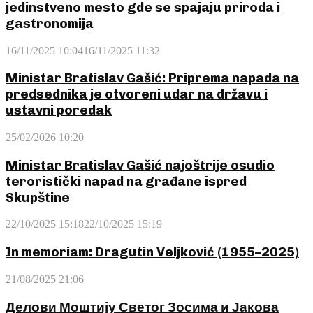
jedinstveno mesto gde se spajaju priroda i
gastronomija
16/11/2025 10:04
16/11/2025 11:32
Ministar Bratislav Gašić: Priprema napada na
predsednika je otvoreni udar na državu i
ustavni poredak
25/02/2026 10:20
Ministar Bratislav Gašić najoštrije osudio
teroristički napad na građane ispred
Skupštine
22/10/2025 15:18
22/10/2025 15:19
In memoriam: Dragutin Veljković (1955–2025)
21/08/2025 21:06
Делови Моштију Светог Зосима и Јакова