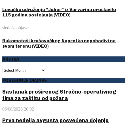
Lovačko udruženje “Juhor” iz Varvarina proslavilo
115 godina postojanja (VIDEO)
sledeća objava
Rukometaši kruševačkog Napretka nepobedivi na
svom terenu (VIDEO)
ARHIVA
ARHIVA
POSLEDNJE OBJAVE
Sastanak proširenog Stručno-operativnog
tima za zaštitu od požara
06/08/2026 20:02
Prva nedelja avgusta posvećena dojenju