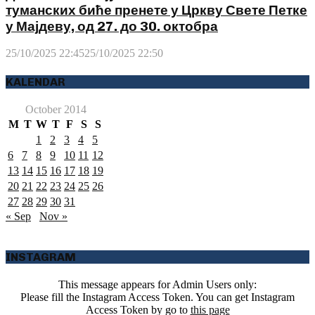
туманских биће пренете у Цркву Свете Петке
у Мајдеву, од 27. до 30. октобра
25/10/2025 22:45
25/10/2025 22:50
KALENDAR
October 2014
M
T
W
T
F
S
S
1
2
3
4
5
6
7
8
9
10
11
12
13
14
15
16
17
18
19
20
21
22
23
24
25
26
27
28
29
30
31
« Sep
Nov »
INSTAGRAM
This message appears for Admin Users only:
Please fill the Instagram Access Token. You can get Instagram
Access Token by go to
this page