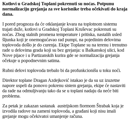
Kotlovi u Gradskoj Toplani pokrenuti su noćas. Potpunu
normalizaciju grejanja za sve korisnike treba očekivati do kraja
dana.
I pored prognoza da će otklanjanje kvara na toplotnom sistemu
trajati duže, kotlovi u Gradskoj Toplani Kruševac pokrenuti su
noćas. Zbog stalnih promena temperature i pritiska, nastalih usled
šljunka koji je onemogućavao rad pumpi, na pojedinim delovima
toplovoda došlo je do curenja. Ekipe Toplane su na terenu i trenutno
rade u delovima grada koji su bez grejanja: u Balkanskoj ulici, kod
Nove pijace i u Partizanskih kurira gde se normalizacija grejanja
očekuje u popodnevnim satima.
Rubni delovi toplovoda trebalo bi da profunkcionišu u toku noći.
Direktor toplane Dragan Azdejković istakao je da su uz izuzetne
napore uspeli da ponovo pokrenu sistem grejanja, ekipe će nastaviti
da rade na odmuljivanju tako da se u toplani nadaju da neće biti
problema.
Za petak je zakazan sastanak austrijskom fiormom Štrabak koja je
izvodila radove na zameni toplovoda, a građani koji nisu imali
grejanje mogu očekivatoi umanjenje računa.