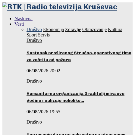
Naslovna
Vesti
Društvo
Ekonomija
Zdravlje
Obrazovanje
Kultura
Sport
Servis
Društvo
Sastanak proširenog Stručno-operativnog tima
za zaštitu od požara
06/08/2026 20:02
Društvo
Humanitarna organizacija Graditelji mira ove
godine realizuje nekoliko…
06/08/2026 19:55
Društvo
Upozorenje da se ne pale vatre na otvorenom…