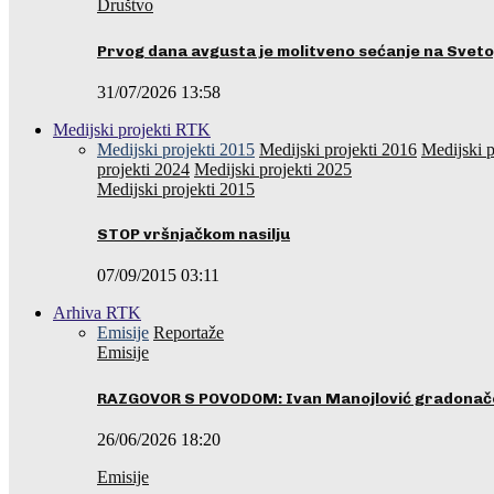
Društvo
Prvog dana avgusta je molitveno sećanje na Svet
31/07/2026 13:58
Medijski projekti RTK
Medijski projekti 2015
Medijski projekti 2016
Medijski p
projekti 2024
Medijski projekti 2025
Medijski projekti 2015
STOP vršnjačkom nasilju
07/09/2015 03:11
Arhiva RTK
Emisije
Reportaže
Emisije
RAZGOVOR S POVODOM: Ivan Manojlović gradonače
26/06/2026 18:20
Emisije