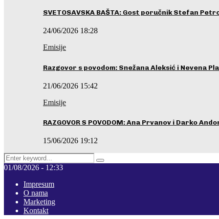
SVETOSAVSKA BAŠTA: Gost poručnik Stefan Petrovi
24/06/2026 18:28
Emisije
Razgovor s povodom: Snežana Aleksić i Nevena Pla
21/06/2026 15:42
Emisije
RAZGOVOR S POVODOM: Ana Prvanov i Darko Ando
15/06/2026 19:12
Search
Pretraga
for:
01/08/2026 - 12:33
Impresum
O nama
Marketing
Kontakt