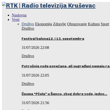
Naslovna
Vesti
Društvo
Ekonomija
Zdravlje
Obrazovanje
Kultura
Sport
Društvo
Festival balona12. i 13. sepetembra
31/07/2026 22:08
Društvo
Potrošnja vode povećana, ali sugrađani nemaju r
31/07/2026 22:05
Društvo
Česma “Pčela” u Šancu, zbog dobre vode, jedno…
31/07/2026 21:56