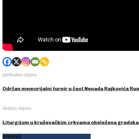
prethodna objava
Održan memorijalni turnir u čast Nenada Rajkovića Rum
sledeća objava
Liturgijom u kruševačkim crkvama obeležena gradska s
ARHIVA