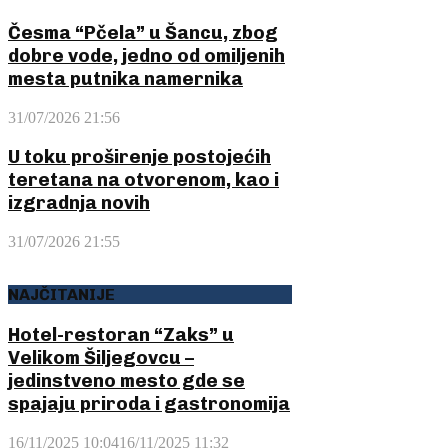
Česma “Pčela” u Šancu, zbog
dobre vode, jedno od omiljenih
mesta putnika namernika
31/07/2026 21:56
U toku proširenje postojećih
teretana na otvorenom, kao i
izgradnja novih
31/07/2026 21:55
NAJČITANIJE
Hotel-restoran “Zaks” u
Velikom Šiljegovcu –
jedinstveno mesto gde se
spajaju priroda i gastronomija
16/11/2025 10:04
16/11/2025 11:32