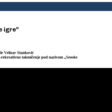
e igre”
le Velizar Stanković
o-rekreativno takmičenje pod
nazivom „Seoske