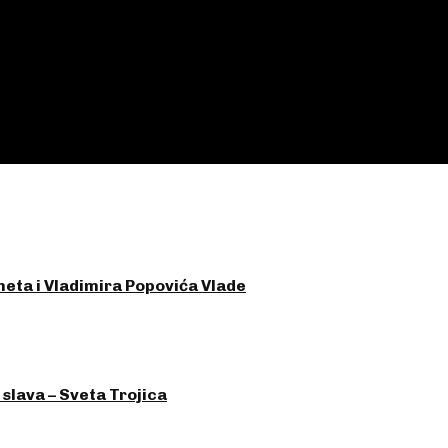
eta i Vladimira Popovića Vlade
lava – Sveta Trojica