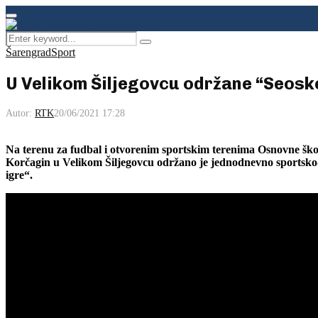
Facebook
Instagram
Youtube
Primary
Menu
Search
Pretraga
for:
Šarengrad
Sport
U Velikom Šiljegovcu održane “Seosk
Autor:
RTK
20/06/2021 17:28
Na terenu za fudbal i otvorenim sportskim terenima Osnovne ško
Korčagin u Velikom Šiljegovcu održano je jednodnevno sportsk
igre“.