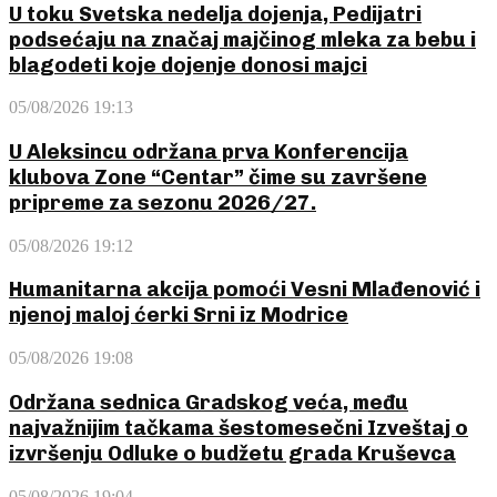
U toku Svetska nedelja dojenja, Pedijatri
podsećaju na značaj majčinog mleka za bebu i
blagodeti koje dojenje donosi majci
05/08/2026 19:13
U Aleksincu održana prva Konferencija
klubova Zone “Centar” čime su završene
pripreme za sezonu 2026/27.
05/08/2026 19:12
Humanitarna akcija pomoći Vesni Mlađenović i
njenoj maloj ćerki Srni iz Modrice
05/08/2026 19:08
Održana sednica Gradskog veća, među
najvažnijim tačkama šestomesečni Izveštaj o
izvršenju Odluke o budžetu grada Kruševca
05/08/2026 19:04