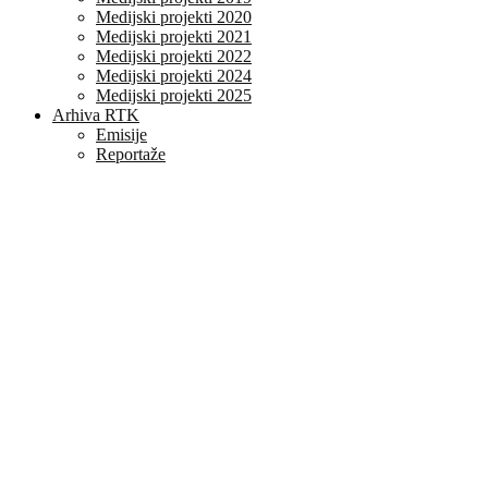
Medijski projekti 2020
Medijski projekti 2021
Medijski projekti 2022
Medijski projekti 2024
Medijski projekti 2025
Arhiva RTK
Emisije
Reportaže