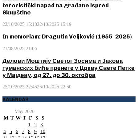
teroristički napad na građane ispred
Skupštine
22/10/2025 15:18
22/10/2025 15:19
In memoriam: Dragutin Veljković (1955–2025)
21/08/2025 21:06
Делови Моштију Светог Зосима и Јакова
туманских биће пренете у Цркву Свете Петке
у Мајдеву, од 27. до 30. октобра
25/10/2025 22:45
25/10/2025 22:50
KALENDAR
May 2026
M
T
W
T
F
S
S
1
2
3
4
5
6
7
8
9
10