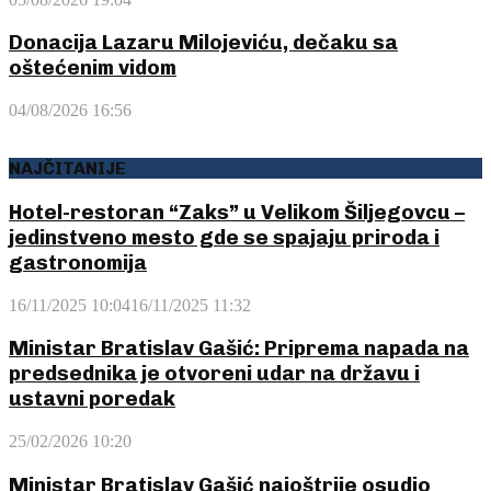
Donacija Lazaru Milojeviću, dečaku sa
oštećenim vidom
04/08/2026 16:56
NAJČITANIJE
Hotel-restoran “Zaks” u Velikom Šiljegovcu –
jedinstveno mesto gde se spajaju priroda i
gastronomija
16/11/2025 10:04
16/11/2025 11:32
Ministar Bratislav Gašić: Priprema napada na
predsednika je otvoreni udar na državu i
ustavni poredak
25/02/2026 10:20
Ministar Bratislav Gašić najoštrije osudio