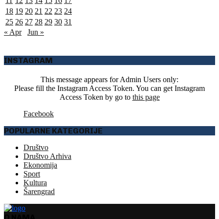
11
12
13
14
15
16
17
18
19
20
21
22
23
24
25
26
27
28
29
30
31
« Apr
Jun »
INSTAGRAM
This message appears for Admin Users only:
Please fill the Instagram Access Token. You can get Instagram
Access Token by go to
this page
Facebook
POPULARNE KATEGORIJE
Društvo
Društvo Arhiva
Ekonomija
Sport
Kultura
Šarengrad
O NAMA