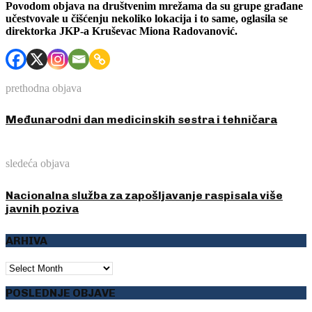
Povodom objava na društvenim mrežama da su grupe građane
učestvovale u čišćenju nekoliko lokacija i to same, oglasila se
direktorka JKP-a Kruševac Miona Radovanović.
prethodna objava
Međunarodni dan medicinskih sestra i tehničara
sledeća objava
Nacionalna služba za zapošljavanje raspisala više
javnih poziva
ARHIVA
ARHIVA
POSLEDNJE OBJAVE