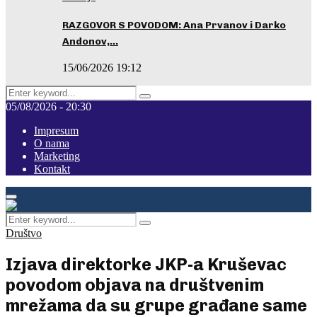
RAZGOVOR S POVODOM: Ana Prvanov i Darko
Andonov,…
15/06/2026 19:12
Search
Pretraga
for:
05/08/2026 - 20:30
Impresum
O nama
Marketing
Kontakt
Facebook
Instagram
Youtube
Primary
Menu
Search
Pretraga
for:
Društvo
Izjava direktorke JKP-a Kruševac
povodom objava na društvenim
mrežama da su grupe građane same