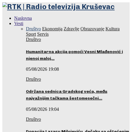
Naslovna
Vesti
Društvo
Ekonomija
Zdravlje
Obrazovanje
Kultura
Sport
Servis
Društvo
Humanitarna akcija pomoći Vesni Mlađenović i
njenoj maloj…
05/08/2026 19:08
Društvo
Održana sednica Gradskog veća, među
najvažnijim tačkama šestomesečni…
05/08/2026 19:04
Društvo
Donacija Lazaru Milojeviću, dečaku sa oštećenim