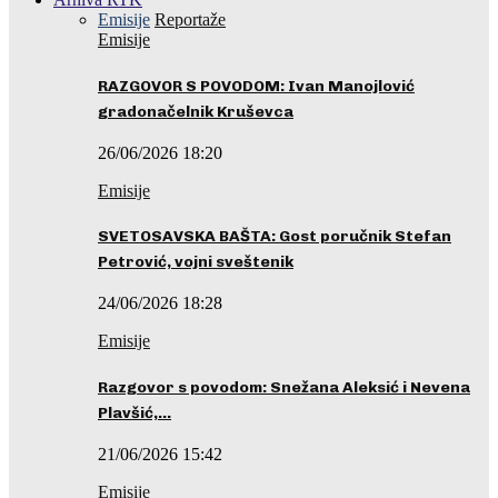
Emisije
Reportaže
Emisije
RAZGOVOR S POVODOM: Ivan Manojlović
gradonačelnik Kruševca
26/06/2026 18:20
Emisije
SVETOSAVSKA BAŠTA: Gost poručnik Stefan
Petrović, vojni sveštenik
24/06/2026 18:28
Emisije
Razgovor s povodom: Snežana Aleksić i Nevena
Plavšić,…
21/06/2026 15:42
Emisije