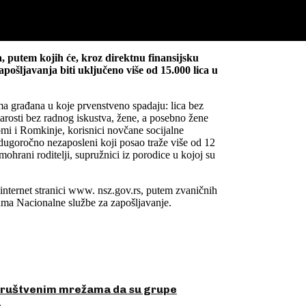
a, putem kojih će, kroz direktnu finansijsku
pošljavanja biti uključeno više od 15.000 lica u
ama građana u koje prvenstveno spadaju: lica bez
arosti bez radnog iskustva, žene, a posebno žene
omi i Romkinje, korisnici novčane socijalne
a, dugoročno nezaposleni koji posao traže više od 12
ohrani roditelji, supružnici iz porodice u kojoj su
internet stranici www. nsz.gov.rs, putem zvaničnih
ama Nacionalne službe za zapošljavanje.
 društvenim mrežama da su grupe
a