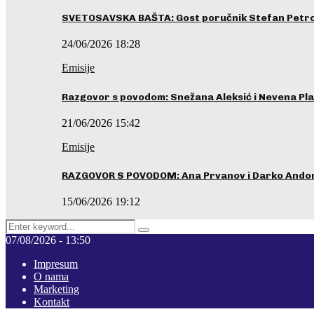
SVETOSAVSKA BAŠTA: Gost poručnik Stefan Petrovi
24/06/2026 18:28
Emisije
Razgovor s povodom: Snežana Aleksić i Nevena Pla
21/06/2026 15:42
Emisije
RAZGOVOR S POVODOM: Ana Prvanov i Darko Ando
15/06/2026 19:12
Search
Pretraga
for:
07/08/2026 - 13:50
Impresum
O nama
Marketing
Kontakt