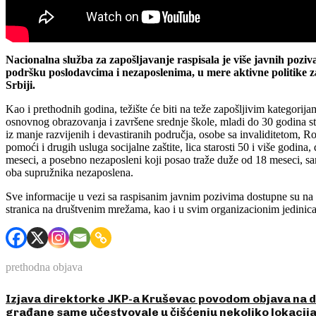
Nacionalna služba za zapošljavanje raspisala je više javnih poziv
podršku poslodavcima i nezaposlenima, u mere aktivne politike za
Srbiji.
Kao i prethodnih godina, težište će biti na teže zapošljivim kategorij
osnovnog obrazovanja i završene srednje škole, mladi do 30 godina st
iz manje razvijenih i devastiranih područja, osobe sa invaliditetom, R
pomoći i drugih usluga socijalne zaštite, lica starosti 50 i više godin
meseci, a posebno nezaposleni koji posao traže duže od 18 meseci, sam
oba supružnika nezaposlena.
Sve informacije u vezi sa raspisanim javnim pozivima dostupne su na 
stranica na društvenim mrežama, kao i u svim organizacionim jedinic
prethodna objava
Izjava direktorke JKP-a Kruševac povodom objava na
građane same učestvovale u čišćenju nekoliko lokacij