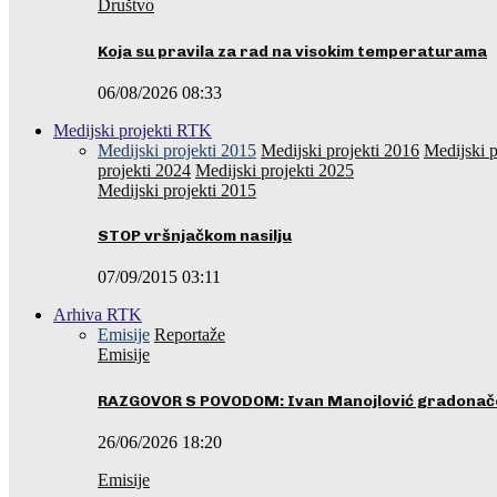
Društvo
Koja su pravila za rad na visokim temperaturama
06/08/2026 08:33
Medijski projekti RTK
Medijski projekti 2015
Medijski projekti 2016
Medijski p
projekti 2024
Medijski projekti 2025
Medijski projekti 2015
STOP vršnjačkom nasilju
07/09/2015 03:11
Arhiva RTK
Emisije
Reportaže
Emisije
RAZGOVOR S POVODOM: Ivan Manojlović gradonače
26/06/2026 18:20
Emisije