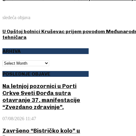
sledeća objava
U Opštoj bolnici Kruševac prijem povodom Međunarodn
tehničara
ARHIVA
ARHIVA
POSLEDNJE OBJAVE
Na letnjoj pozornici u Porti
Crkve Sveti Đorđa sutra
otavranje 37. manifestacije
“Zvezdano zdravinje”.
07/08/2026 11:47
Završeno “Bistričko kolo” u