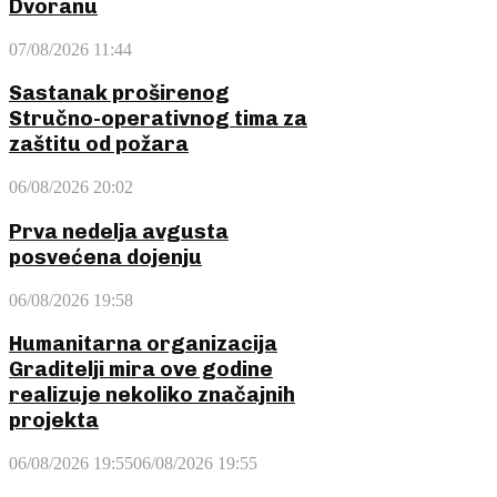
Dvoranu
07/08/2026 11:44
Sastanak proširenog
Stručno-operativnog tima za
zaštitu od požara
06/08/2026 20:02
Prva nedelja avgusta
posvećena dojenju
06/08/2026 19:58
Humanitarna organizacija
Graditelji mira ove godine
realizuje nekoliko značajnih
projekta
06/08/2026 19:55
06/08/2026 19:55