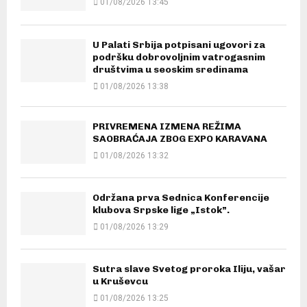
01/08/2026 13:45
U Palati Srbija potpisani ugovori za
podršku dobrovoljnim vatrogasnim
društvima u seoskim sredinama
01/08/2026 13:38
PRIVREMENA IZMENA REŽIMA
SAOBRAĆAJA ZBOG EXPO KARAVANA
01/08/2026 13:32
Održana prva Sednica Konferencije
klubova Srpske lige „Istok”.
01/08/2026 13:29
Sutra slave Svetog proroka Iliju, vašar
u Kruševcu
01/08/2026 13:25