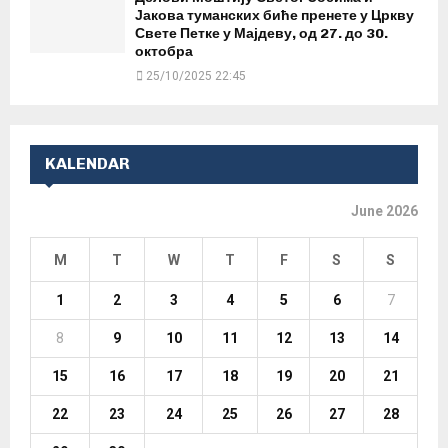
Јакова туманских биће пренете у Цркву
Свете Петке у Мајдеву, од 27. до 30.
октобра
25/10/2025 22:45
KALENDAR
June 2026
M
T
W
T
F
S
S
1
2
3
4
5
6
7
8
9
10
11
12
13
14
15
16
17
18
19
20
21
22
23
24
25
26
27
28