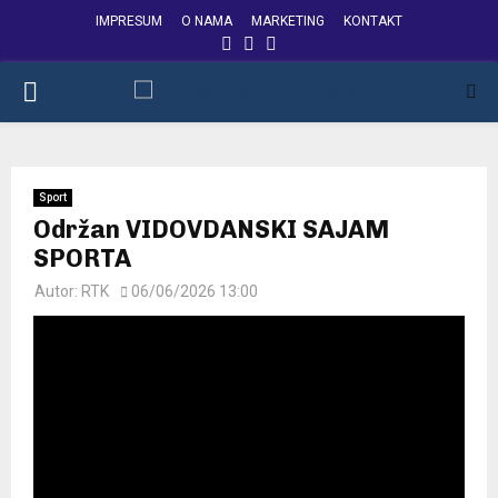
IMPRESUM
O NAMA
MARKETING
KONTAKT
FACEBOOK
INSTAGRAM
YOUTUBE
PRIMARY
MENU
Sport
Održan VIDOVDANSKI SAJAM
SPORTA
Autor:
RTK
06/06/2026 13:00