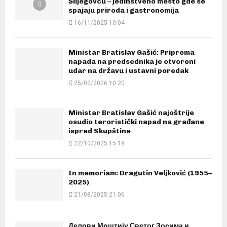
Šiljegovcu – jedinstveno mesto gde se
spajaju priroda i gastronomija
16/11/2025 10:04
Ministar Bratislav Gašić: Priprema
napada na predsednika je otvoreni
udar na državu i ustavni poredak
25/02/2026 10:20
Ministar Bratislav Gašić najoštrije
osudio teroristički napad na građane
ispred Skupštine
22/10/2025 15:18
In memoriam: Dragutin Veljković (1955–
2025)
21/08/2025 21:06
Делови Моштију Светог Зосима и