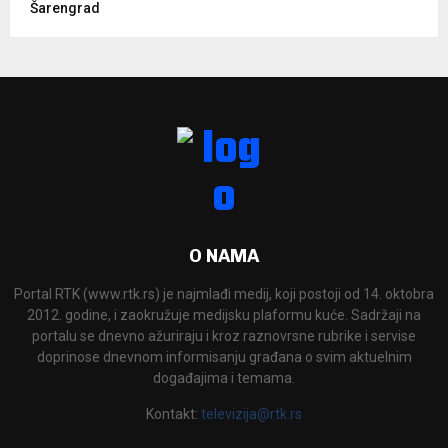
Šarengrad
O NAMA
Portal RTK (www.rtk.rs) je najmlađi medij, koji postoji od 14. oktobra
2012. godine, i zaokružuje medijsku plaformu kuće. Sadržaji na
portalu se dnevno ažuriraju i kroz raznovrsne rubrike i servise
doprinose dnevnom informisanju građana o svim aktuelnim
događajima i temama.
Kontakt:
televizija@rtk.rs