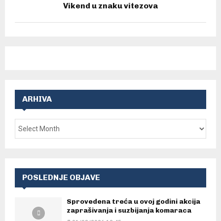
Vikend u znaku vitezova
ARHIVA
POSLEDNJE OBJAVE
Sprovedena treća u ovoj godini akcija
zaprašivanja i suzbijanja komaraca