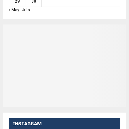
29
30
« May
Jul »
INSTAGRAM