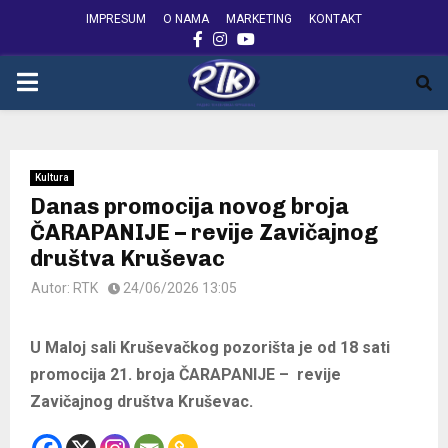
IMPRESUM
O NAMA
MARKETING
KONTAKT
FACEBOOK
INSTAGRAM
YOUTUBE
PRIMARY
MENU
Kultura
Danas promocija novog broja
ČARAPANIJE – revije Zavičajnog
društva Kruševac
Autor:
RTK
24/06/2026 13:05
U Maloj sali Kruševačkog pozorišta je od 18 sati
promocija 21. broja ČARAPANIJE – revije
Zavičajnog društva Kruševac.