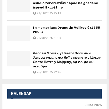
osudio teroristički napad na građane
ispred Skupštine
22/10/2025 15:18
In memoriam: Dragutin Veljković (1955–
2025)
21/08/2025 21:06
Делови Моштију Светог Зосима и
Јакова туманских биће пренете у Цркву
Свете Петке у Мајдеву, од 27. до 30.
октобра
25/10/2025 22:45
KALENDAR
June 2026