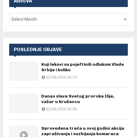
ARHIVA
POSLEDNJE OBJAVE
Koji lekovi su pojeftinili odlukom Vlade
Srbije i koliko
02/08/2026 00:13
Danas slava Svetog proroka Ilije,
vašar u Kruševcu
02/08/2026 00:08
Sprovedena treća u ovoj godini akcija
zaprašivanja i suzbijanja komaraca