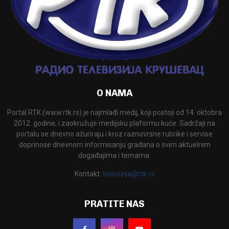
O NAMA
Portal RTK (www.rtk.rs) je najmlađi medij, koji postoji od 14. oktobra
2012. godine, i zaokružuje medijsku plaformu kuće. Sadržaji na
portalu se dnevno ažuriraju i kroz raznovrsne rubrike i servise
doprinose dnevnom informisanju građana o svim aktuelnim
događajima i temama.
Kontakt:
televizija@rtk.rs
PRATITE NAS