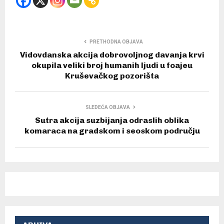
PRETHODNA OBJAVA
Vidovdanska akcija dobrovoljnog davanja krvi
okupila veliki broj humanih ljudi u foajeu
Kruševačkog pozorišta
SLEDEĆA OBJAVA
Sutra akcija suzbijanja odraslih oblika
komaraca na gradskom i seoskom području