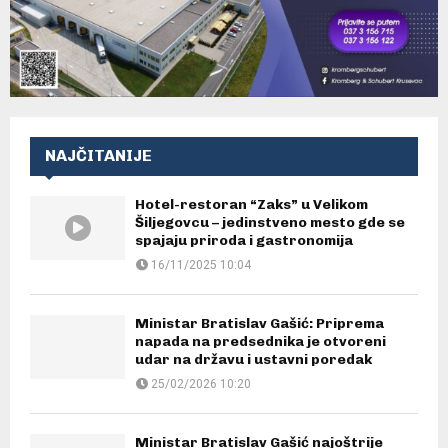
NAJČITANIJE
Hotel-restoran “Zaks” u Velikom
Šiljegovcu – jedinstveno mesto gde se
spajaju priroda i gastronomija
16/11/2025 10:04
Ministar Bratislav Gašić: Priprema
napada na predsednika je otvoreni
udar na državu i ustavni poredak
25/02/2026 10:20
Ministar Bratislav Gašić najoštrije