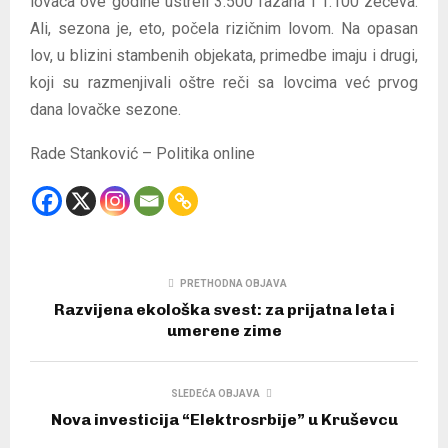
lovaca ove godine ustreli 3.500 fazana i 1.100 zečeva.
Ali, sezona je, eto, počela rizičnim lovom. Na opasan
lov, u blizini stambenih objekata, primedbe imaju i drugi,
koji su razmenjivali oštre reči sa lovcima već prvog
dana lovačke sezone.
Rade Stanković – Politika online
PRETHODNA OBJAVA
Razvijena ekološka svest: za prijatna leta i
umerene zime
SLEDEĆA OBJAVA
Nova investicija “Elektrosrbije” u Kruševcu