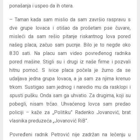
ponašanja i uspeo da ih otera.
– Taman kada sam mislio da sam završio raspravu s
dve grupe lovaca i otišao da prošetam pse čuvare,
misleći da sam rešio pitanje riskantnog lova pored
našeg placa, začuo sam pucnje. Bilo je to negde oko
8.30 sati. Na placu sam video povređenog radnika
pored mašine. Stigli su i drugi iz naše firme i pozvali
hitnu pomoć. S ivice placa počela je žurno da se
udaljava jedna grupa lovaca, a ja sam za njima krenuo
trkom. Sustigao sam jednog i naredio mu da rasklopi i
spusti pušku. Onda sam ga uhvatio. Za drugima, koji su
pobegli, nisam trčao. Uhvaćenog lovca sam predao
policiji – kaže za „Politiku” Radenko Jovanović, brat
vlasnika preduzeća „Jovanović RiB”.
Povređeni radnik Petrović nije zadržan na lečenju u