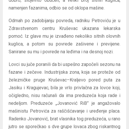
dobro, slojevito obučen, a veliki broj sitnih kuglica,
namenjen fazanima, odbio se od oklopa mašine.
Odmah po zadobijanju povreda, radniku Petroviću je u
Zdravstvenom centru Kruševac ukazana lekarska
pomoć. Iz glave mu je izvađeno nekoliko sitnih olovnih
kuglica, a potom su povrede zašivene i previjene.
Sanirane su mu i povrede na leđima i na desnoj nozi.
Lovci su juče poranili da bi uspešno započeli sezonu na
fazane i zečeve. Industrijska zona, koja se proteže od
železničke pruge Kruševac–Kraljevo pored puta za
Jasiku i Kragujevac, bila je vrlo privlačna za lovce koji,
očigledno, nisu računali da ima preduzeća koja rade i
nedeljom. Preduzeće „Jovanović RiB” je angažovalo
mašinistu Petrovića za raščišćavanje i uređenje placa.
Radenko Jovanović, brat vlasnika tog preduzeća, u rano
jutro se sporečkao s dve grupe lovaca zbog riskantnog