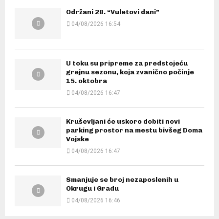
Održani 28. “Vuletovi dani”
04/08/2026 16:54
U toku su pripreme za predstojeću
grejnu sezonu, koja zvanično počinje
15. oktobra
04/08/2026 16:47
Kruševljani će uskoro dobiti novi
parking prostor na mestu bivšeg Doma
Vojske
04/08/2026 16:47
Smanjuje se broj nezaposlenih u
Okrugu i Gradu
04/08/2026 16:46