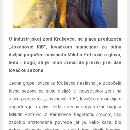
U industrijskoj zoni Kruševca, na placu preduzeća
„Jovanović RiB”, lovačkom municijom za sitnu
divljač pogođen mašinista Milutin Petrović u glavu,
leđa i nogu, ali je imao sreću da preživi prvi dan
lovačke sezone
Jedna grupa lovaca iz Kruševca neslavno je započela
lovnu sezonu na sitnu divljač. U industrijskoj zoni, na
placu preduzeća „Jovanović RiB”, lovačkom municijom
pogođen je u glavu, leđa i desnu nogu vozač bagera
Milutin Petrović iz Parunovca. Bagerista, srećom, nije
zadobio smrtonosne povrede jer je, kako kaže, bio