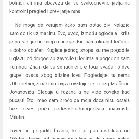
bolnici, ali ima obavezu da se svakodnevno javlja na
kontrolni pregled i previjanje rana.
– Ne mogu da verujem kako sam ostao živ. Nalazio
sam se tik uz mašinu. Evo, ovde, između ogledala i krila
je prošao jedan snop municije. Bio sam okrenut leđima,
a dobro obučen. Kuglice jednog snopa su me pogodile
u glavu, od drugog su završile u leđima, a pogođen sam
i u nogu. Znam da su se radnici pre toga svađali s dve
grupe lovaca zbog blizine lova. Pogledajte, tu nema
200 metara, a neki su, najverovatnije, ušli i na plac firme
Jovanovića. Gledaju u fazana a ne vide čoveka kad
pucaju! Eto, imao sam sreće pa moja deca nisu ostala
bez oca– priča pedesetsedmogodišnji mašinista
Milutin.
Lovci su pogodili fazana, koji je pao nedaleko od