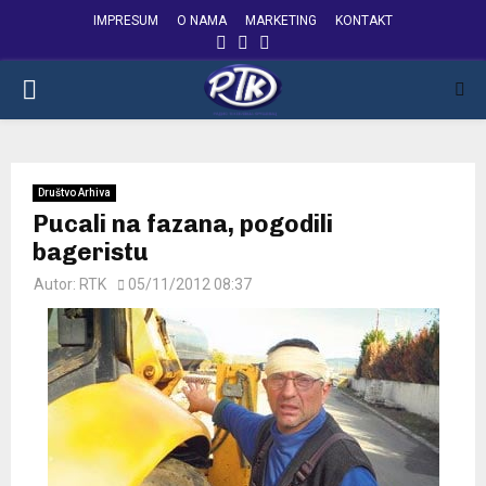
IMPRESUM
O NAMA
MARKETING
KONTAKT
FACEBOOK
INSTAGRAM
YOUTUBE
PRIMARY
MENU
Društvo Arhiva
Pucali na fazana, pogodili
bageristu
Autor:
RTK
05/11/2012 08:37