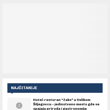
NAJČITANIJE
Hotel-restoran “Zaks” u Velikom
Šiljegovcu – jedinstveno mesto gde se
spajaju priroda i gastronomija