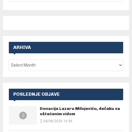
ARHIVA
POSLEDNJE OBJAVE
Donacija Lazaru Milojeviću, dečaku sa
oštećenim vidom
04/08/2026 16:56