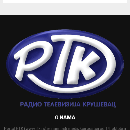
O NAMA
Portal RTK (www.rtk.rs) je najmlađi medij, koji postoji od 14. oktobra