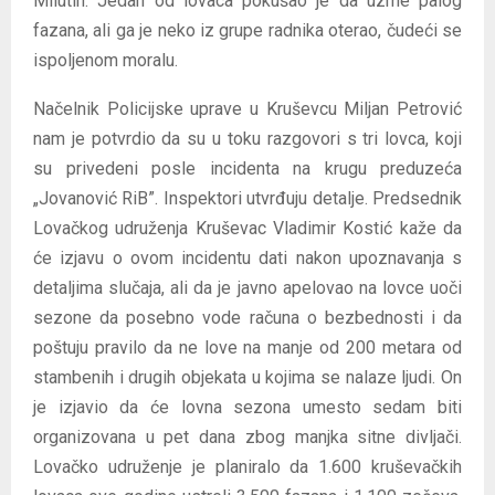
Milutin. Jedan od lovaca pokušao je da uzme palog
fazana, ali ga je neko iz grupe radnika oterao, čudeći se
ispoljenom moralu.
Načelnik Policijske uprave u Kruševcu Miljan Petrović
nam je potvrdio da su u toku razgovori s tri lovca, koji
su privedeni posle incidenta na krugu preduzeća
„Jovanović RiB”. Inspektori utvrđuju detalje. Predsednik
Lovačkog udruženja Kruševac Vladimir Kostić kaže da
će izjavu o ovom incidentu dati nakon upoznavanja s
detaljima slučaja, ali da je javno apelovao na lovce uoči
sezone da posebno vode računa o bezbednosti i da
poštuju pravilo da ne love na manje od 200 metara od
stambenih i drugih objekata u kojima se nalaze ljudi. On
je izjavio da će lovna sezona umesto sedam biti
organizovana u pet dana zbog manjka sitne divljači.
Lovačko udruženje je planiralo da 1.600 kruševačkih