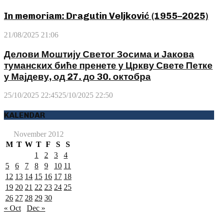
In memoriam: Dragutin Veljković (1955–2025)
21/08/2025 21:06
Делови Моштију Светог Зосима и Јакова
туманских биће пренете у Цркву Свете Петке
у Мајдеву, од 27. до 30. октобра
25/10/2025 22:45
25/10/2025 22:50
KALENDAR
November 2012
M
T
W
T
F
S
S
1
2
3
4
5
6
7
8
9
10
11
12
13
14
15
16
17
18
19
20
21
22
23
24
25
26
27
28
29
30
« Oct
Dec »