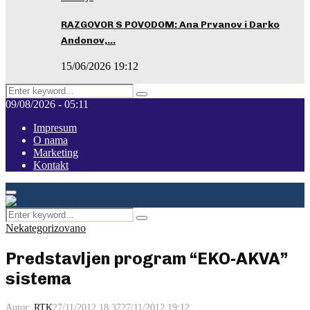
RAZGOVOR S POVODOM: Ana Prvanov i Darko
Andonov,…
15/06/2026 19:12
Search
Pretraga
for:
09/08/2026 - 05:11
Impresum
O nama
Marketing
Kontakt
Facebook
Instagram
Youtube
Primary
Menu
Search
Pretraga
for:
Nekategorizovano
Predstavljen program “EKO-AKVA”
sistema
Autor:
RTK
27/11/2012 18:37
27/11/2012 19:12