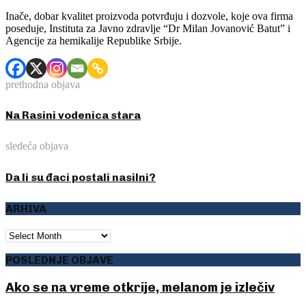
Inače, dobar kvalitet proizvoda potvrđuju i dozvole, koje ova firma
poseduje, Instituta za Javno zdravlje “Dr Milan Jovanović Batut” i
Agencije za hemikalije Republike Srbije.
prethodna objava
Na Rasini vodenica stara
sledeća objava
Da li su đaci postali nasilni?
ARHIVA
ARHIVA
POSLEDNJE OBJAVE
Ako se na vreme otkrije, melanom je izlečiv