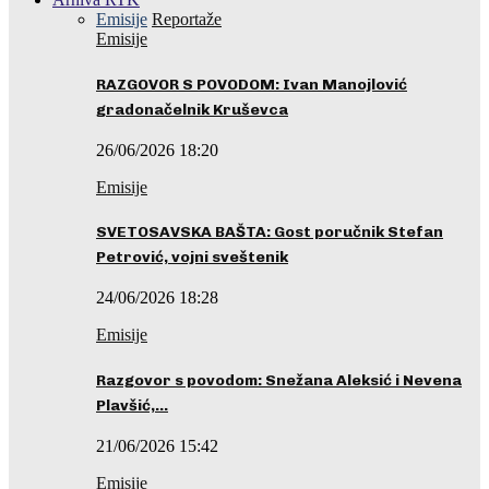
Emisije
Reportaže
Emisije
RAZGOVOR S POVODOM: Ivan Manojlović
gradonačelnik Kruševca
26/06/2026 18:20
Emisije
SVETOSAVSKA BAŠTA: Gost poručnik Stefan
Petrović, vojni sveštenik
24/06/2026 18:28
Emisije
Razgovor s povodom: Snežana Aleksić i Nevena
Plavšić,…
21/06/2026 15:42
Emisije