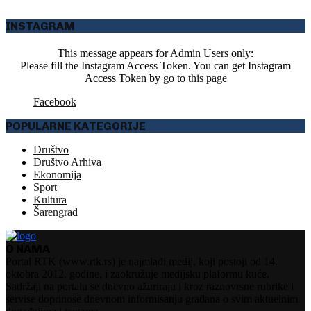
INSTAGRAM
This message appears for Admin Users only:
Please fill the Instagram Access Token. You can get Instagram
Access Token by go to
this page
Facebook
POPULARNE KATEGORIJE
Društvo
Društvo Arhiva
Ekonomija
Sport
Kultura
Šarengrad
O NAMA
Portal RTK (www.rtk.rs) je najmlađi medij, koji postoji od 14.
oktobra 2012. godine, i zaokružuje medijsku plaformu kuće.
Sadržaji na portalu se dnevno ažuriraju i kroz raznovrsne rubrike i
servise doprinose dnevnom informisanju građana o svim aktuelnim