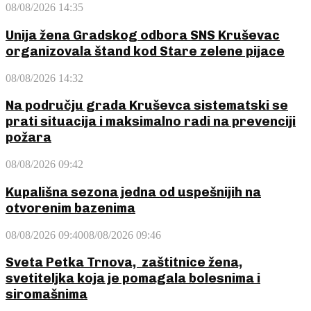
08/08/2026 14:35
Unija žena Gradskog odbora SNS Kruševac
organizovala štand kod Stare zelene pijace
08/08/2026 14:32
Na području grada Kruševca sistematski se
prati situacija i maksimalno radi na prevenciji
požara
08/08/2026 09:42
Kupališna sezona jedna od uspešnijih na
otvorenim bazenima
08/08/2026 09:40
08/08/2026 09:46
Sveta Petka Trnova, zaštitnice žena,
svetiteljka koja je pomagala bolesnima i
siromašnima