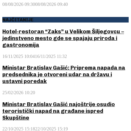
08/08/2026 09:30
08/08/2026 09:40
NAJČITANIJE
Hotel-restoran “Zaks” u Velikom Šiljegovcu –
jedinstveno mesto gde se spajaju priroda i
gastronomija
16/11/2025 10:04
16/11/2025 11:32
Ministar Bratislav Gašić: Priprema napada na
predsednika je otvoreni udar na državu i
ustavni poredak
25/02/2026 10:20
Ministar Bratislav Gašić najoštrije osudio
teroristički napad na građane ispred
Skupštine
22/10/2025 15:18
22/10/2025 15:19