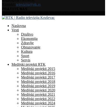
događajima i temama.
Kontakt:
televizija@rtk.rs
PRATITE NAS
Facebook
Instagram
Youtube
Copyright 2025 - RTK | Radio Televizija Kruševac
Naslovna
Vesti
Društvo
Ekonomija
Zdravlje
Obrazovanje
Kultura
Sport
Servis
Medijski projekti RTK
Medijski projekti 2015
Medijski projekti 2016
Medijski projekti 2017
Medijski projekti 2018
Medijski projekti 2019
Medijski projekti 2020
Medijski projekti 2021
Medijski projekti 2022
Medijski projekti 2024