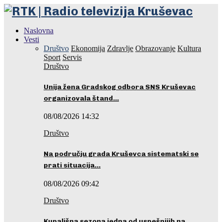
Naslovna
Vesti
Društvo
Ekonomija
Zdravlje
Obrazovanje
Kultura
Sport
Servis
Društvo
Unija žena Gradskog odbora SNS Kruševac
organizovala štand…
08/08/2026 14:32
Društvo
Na području grada Kruševca sistematski se
prati situacija…
08/08/2026 09:42
Društvo
Kupališna sezona jedna od uspešnijih na