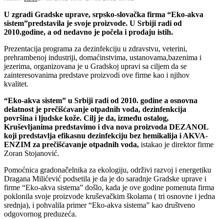
U zgradi Gradske uprave, srpsko-slovačka firma “Eko-akva
sistem”predstavila je svoje proizvode. U Srbiji radi od
2010.godine, a od nedavno je počela i prodaju istih.
Prezentacija programa za dezinfekciju u zdravstvu, veterini,
prehrambenoj industriji, domaćinstvima, ustanovama,bazenima i
jezerima, organizovana je u Gradskoj upravi sa ciljem da se
zainteresovanima predstave proizvodi ove firme kao i njihov
kvalitet.
“Eko-akva sistem” u Srbiji radi od 2010. godine a osnovna
delatnost je prečišćavanje otpadnih voda, dezinfenkcija
površina i ljudske kože. Cilj je da, između ostalog,
Kruševljanima predstavimo i dva nova proizvoda DEZANOL
koji predstavlja efikasnu dezinfekciju bez hemikalija i AKVA-
ENZIM za prečišćavanje otpadnih voda,
istakao je direktor firme
Zoran Stojanović.
Pomoćnica gradonačelnika za ekologiju, održivi razvoj i energetiku
Dragana Milićević podsetila je da je do saradnje Gradske uprave i
firme “Eko-akva sistema” došlo, kada je ove godine pomenuta firma
poklonila svoje proizvode kruševačkim školama ( tri osnovne i jedna
srednja), i pohvalila primer “Eko-akva sistema” kao društveno
odgovornog preduzeća.