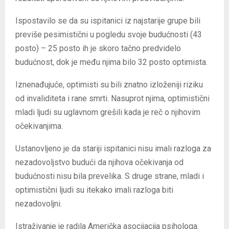
Ispostavilo se da su ispitanici iz najstarije grupe bili
previše pesimistični u pogledu svoje budućnosti (43
posto) – 25 posto ih je skoro tačno predvidelo
budućnost, dok je među njima bilo 32 posto optimista.
Iznenađujuće, optimisti su bili znatno izloženiji riziku
od invaliditeta i rane smrti. Nasuprot njima, optimistični
mladi ljudi su uglavnom grešili kada je reč o njihovim
očekivanjima.
Ustanovljeno je da stariji ispitanici nisu imali razloga za
nezadovoljstvo budući da njihova očekivanja od
budućnosti nisu bila prevelika. S druge strane, mladi i
optimistični ljudi su itekako imali razloga biti
nezadovoljni.
Istraživanje je radila Američka asocijacija psihologa.