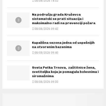
08/08/2026 14:32
Na području grada Kruševca
sistematski se prati situacija i
maksimalno radi na prevenciji požara
08/08/2026 09:42
Kupališna sezona jedna od uspešnijih
na otvorenim bazenima
08/08/2026 09:40
Sveta Petka Trnova, zaštitnice žena,
svetiteljka koja je pomagala bolesnima i
siromašnima
08/08/2026 09:30