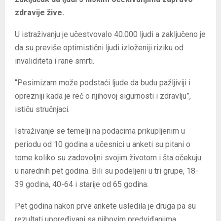
zdravije žive.
U istraživanju je učestvovalo 40.000 ljudi a zaključeno je
da su previše optimistični ljudi izloženiji riziku od
invaliditeta i rane smrti.
“Pesimizam može podstaći ljude da budu pažljiviji i
oprezniji kada je reč o njihovoj sigurnosti i zdravlju”,
ističu stručnjaci.
Istraživanje se temelji na podacima prikupljenim u
periodu od 10 godina a učesnici u anketi su pitani o
tome koliko su zadovoljni svojim životom i šta očekuju
u narednih pet godina. Bili su podeljeni u tri grupe, 18-
39 godina, 40-64 i starije od 65 godina.
Pet godina nakon prve ankete usledila je druga pa su
rezultati upoređivani sa njihovim predviđanjima.