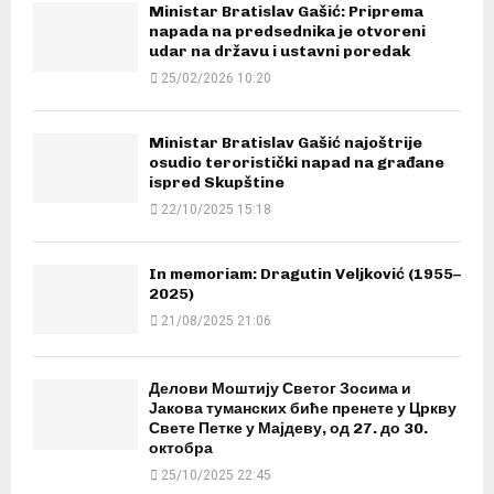
Ministar Bratislav Gašić: Priprema
napada na predsednika je otvoreni
udar na državu i ustavni poredak
25/02/2026 10:20
Ministar Bratislav Gašić najoštrije
osudio teroristički napad na građane
ispred Skupštine
22/10/2025 15:18
In memoriam: Dragutin Veljković (1955–
2025)
21/08/2025 21:06
Делови Моштију Светог Зосима и
Јакова туманских биће пренете у Цркву
Свете Петке у Мајдеву, од 27. до 30.
октобра
25/10/2025 22:45