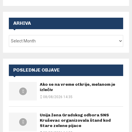
ARHIVA
POSLEDNJE OBJAVE
Ako se na vreme otkrije, melanom je
izlečiv
08/08/2026 14:35
Unija žena Gradskog odbora SNS
Kruševac organizovala štand kod
Stare zelene pijace