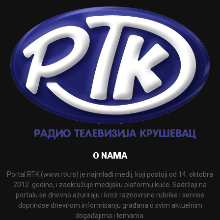
O NAMA
Portal RTK (www.rtk.rs) je najmlađi medij, koji postoji od 14. oktobra
2012. godine, i zaokružuje medijsku plaformu kuće. Sadržaji na
portalu se dnevno ažuriraju i kroz raznovrsne rubrike i servise
doprinose dnevnom informisanju građana o svim aktuelnim
događajima i temama.