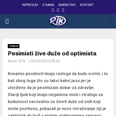
IMPRESUM
O NAMA
MARKETING
KONTAKT
FACEBOOK
INSTAGRAM
YOUTUBE
PRIMARY
MENU
Zabava
Pesimisti žive duže od optimista
Autor:
RTK
04/03/2013 08:44
Konačno pesimisti imaju razloga da budu sretni, i to
baš zbog toga što su takvi kakvi jesu jer je
utvrđeno da je pesimizam dobar za zdravlje.
Stariji ljudi koji imaju negativne misli i strahuju za
budućnost verovatno će živeti duže od onih koji
misle pozitivno, pokazali je novo istraživanje čiji je
zaključak da ljudi s niskim očekivanjima zapravo