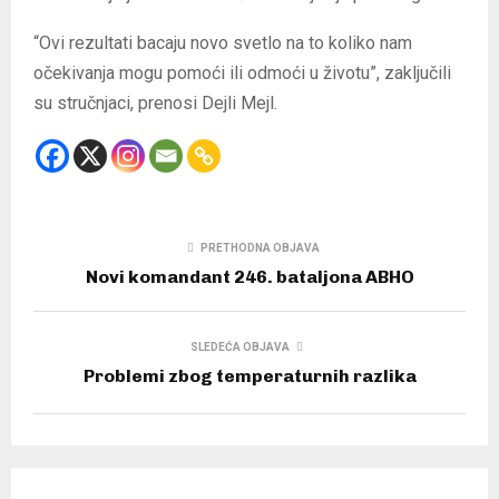
“Ovi rezultati bacaju novo svetlo na to koliko nam
očekivanja mogu pomoći ili odmoći u životu”, zaključili
su stručnjaci, prenosi Dejli Mejl.
PRETHODNA OBJAVA
Novi komandant 246. bataljona ABHO
SLEDEĆA OBJAVA
Problemi zbog temperaturnih razlika