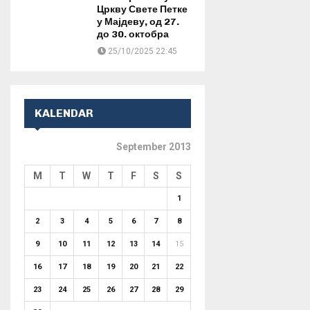
Цркву Свете Петке
у Мајдеву, од 27.
до 30. октобра
25/10/2025 22:45
KALENDAR
September 2013
M
T
W
T
F
S
S
1
2
3
4
5
6
7
8
9
10
11
12
13
14
15
16
17
18
19
20
21
22
23
24
25
26
27
28
29