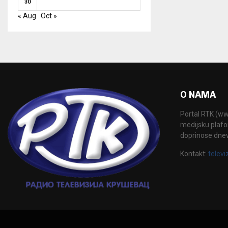
30
« Aug
Oct »
O NAMA
Portal RTK (www
medijsku plafor
doprinose dne
Kontakt:
televi