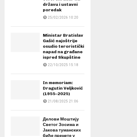
državu i ustavni
poredak
25/02/2026 10:20
Ministar Bratislav
Gašić najoštrije
osudio teroristički
napad na građane
ispred Skupštine
22/10/2025 15:18
In memoriam:
Dragutin Veljković
(1955–2025)
21/08/2025 21:06
Делови Моштију
Светог Зосима и
Јакова туманских
биће пренете у