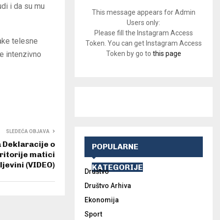
di i da su mu
This message appears for Admin
Users only:
Please fill the Instagram Access
ake telesne
Token. You can get Instagram Access
e intenzivno
Token by go to
this page
SLEDEĆA OBJAVA
 Deklaracije o
POPULARNE
itorije matici
ljevini (VIDEO)
KATEGORIJE
Društvo
Društvo Arhiva
Ekonomija
Sport