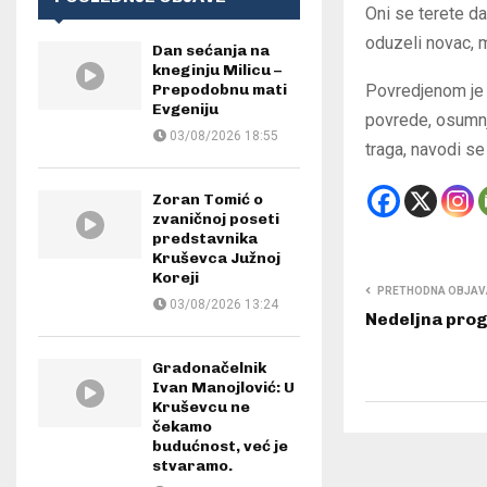
Oni se terete d
oduzeli novac, 
Dan sećanja na
kneginju Milicu –
Prepodobnu mati
Povredjenom je
Evgeniju
povrede, osumnj
03/08/2026 18:55
traga, navodi se
Zoran Tomić o
zvaničnoj poseti
predstavnika
Kruševca Južnoj
Koreji
PRETHODNA OBJAV
03/08/2026 13:24
Nedeljna progn
Gradonačelnik
Ivan Manojlović: U
Kruševcu ne
čekamo
budućnost, već je
stvaramo.