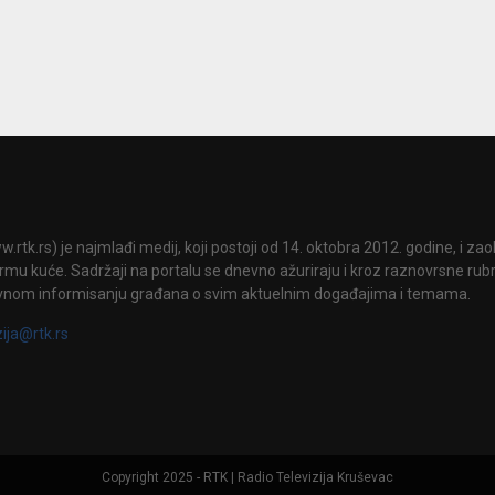
.rtk.rs) je najmlađi medij, koji postoji od 14. oktobra 2012. godine, i za
mu kuće. Sadržaji na portalu se dnevno ažuriraju i kroz raznovrsne rubri
vnom informisanju građana o svim aktuelnim događajima i temama.
zija@rtk.rs
Copyright 2025 - RTK | Radio Televizija Kruševac