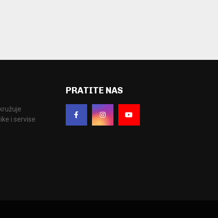
PRATITE NAS
okružuje
ke i servise