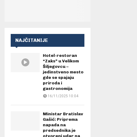
NAJČITANIJE
Hotel-restoran
“Zaks” u Velikom
Šiljegovcu –
jedinstveno mesto
gde se spajaju
priroda i
gastronomija
16/11/2025 10:04
Ministar Bratislav
Gašić: Priprema
napada na
predsednika je
otvoreni udar na