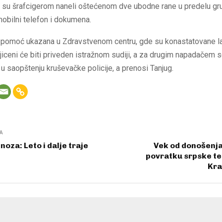
a su šrafcigerom naneli oštećenom dve ubodne rane u predelu gru
mobilni telefon i dokumena.
 pomoć ukazana u Zdravstvenom centru, gde su konastatovane l
iceni će biti priveden istražnom sudiji, a za drugim napadačem s
 u saopštenju kruševačke policije, a prenosi Tanjug.
A
oza: Leto i dalje traje
Vek od donošenja
povratku srpske ter
Kra