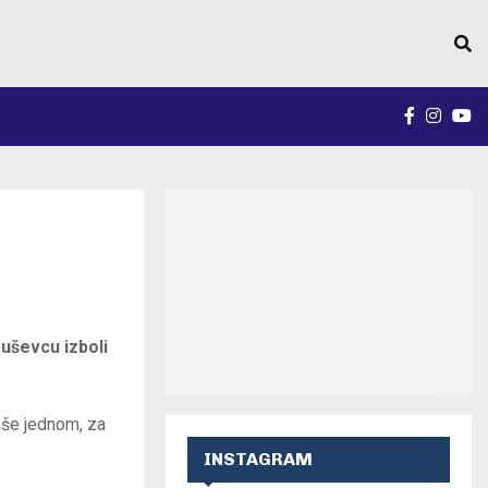
FACEBO
INST
Y
ruševcu izboli
oše jednom, za
INSTAGRAM