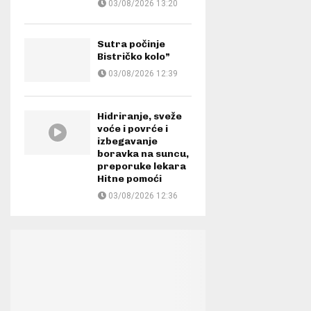
03/08/2026 13:20
Sutra počinje
Bistričko kolo”
03/08/2026 12:39
Hidriranje, sveže
voće i povrće i
izbegavanje
boravka na suncu,
preporuke lekara
Hitne pomoći
03/08/2026 12:36