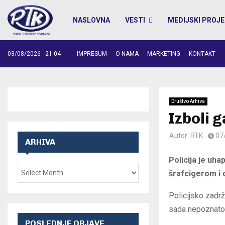
NASLOVNA
VESTI
MEDIJSKI PROJE
03/08/2026 - 21:04
IMPRESUM
O NAMA
MARKETING
KONTAKT
Društvo Arhiva
Izboli 
Autor:
RTK
07
ARHIVA
Policija je uh
šrafcigerom i o
Policijsko zadr
sada nepoznatom
POSLEDNJE OBJAVE