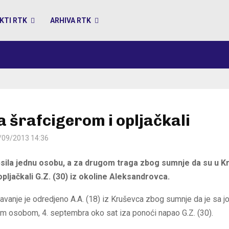
KTI RTK
ARHIVA RTK
ga šrafcigerom i opljačkali
/09/2013 14:36
apsila jednu osobu, a za drugom traga zbog sumnje da su u K
pljačkali G.Z. (30) iz okoline Aleksandrovca.
žavanje je odredjeno A.A. (18) iz Kruševca zbog sumnje da je sa j
 osobom, 4. septembra oko sat iza ponoći napao G.Z. (30).