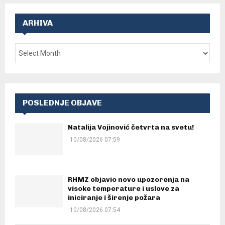
ARHIVA
POSLEDNJE OBJAVE
Natalija Vojinović četvrta na svetu!
10/08/2026 07:59
RHMZ objavio novo upozorenja na
visoke temperature i uslove za
iniciranje i širenje požara
10/08/2026 07:54