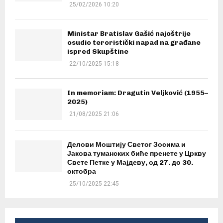
25/02/2026 10:20
Ministar Bratislav Gašić najoštrije
osudio teroristički napad na građane
ispred Skupštine
22/10/2025 15:18
In memoriam: Dragutin Veljković (1955–
2025)
21/08/2025 21:06
Делови Моштију Светог Зосима и
Јакова туманских биће пренете у Цркву
Свете Петке у Мајдеву, од 27. до 30.
октобра
25/10/2025 22:45