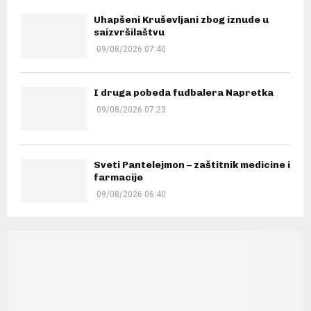
Uhapšeni Kruševljani zbog iznude u
saizvršilaštvu
09/08/2026 07:40
I druga pobeda fudbalera Napretka
09/08/2026 07:23
Sveti Pantelejmon – zaštitnik medicine i
farmacije
09/08/2026 06:40