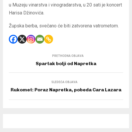
u Muzeju vinarstva i vinogradarstva, u 20 sati je koncert
Harisa Džinovića.
Župska berba, svečano će biti zatvorena vatrometom.
PRETHODNA OBJAVA
Spartak bolji od Napretka
SLEDEĆA OBJAVA
Rukomet: Poraz Napretka, pobeda Cara Lazara