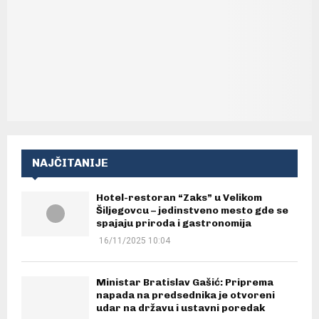
NAJČITANIJE
Hotel-restoran “Zaks” u Velikom
Šiljegovcu – jedinstveno mesto gde se
spajaju priroda i gastronomija
16/11/2025 10:04
Ministar Bratislav Gašić: Priprema
napada na predsednika je otvoreni
udar na državu i ustavni poredak