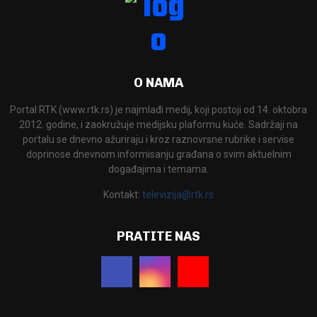
O NAMA
Portal RTK (www.rtk.rs) je najmlađi medij, koji postoji od 14. oktobra
2012. godine, i zaokružuje medijsku plaformu kuće. Sadržaji na
portalu se dnevno ažuriraju i kroz raznovrsne rubrike i servise
doprinose dnevnom informisanju građana o svim aktuelnim
događajima i temama.
Kontakt:
televizija@rtk.rs
PRATITE NAS