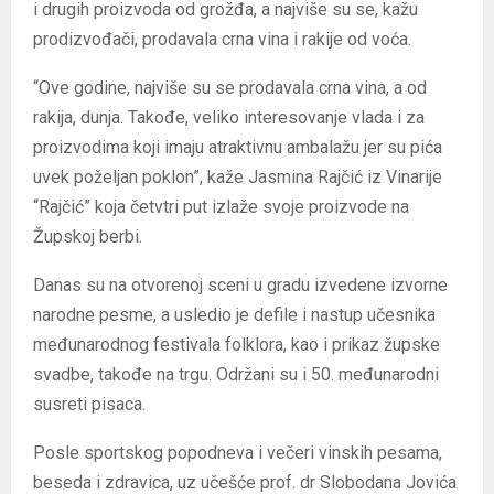
i drugih proizvoda od grožđa, a najviše su se, kažu
prodizvođači, prodavala crna vina i rakije od voća.
“Ove godine, najviše su se prodavala crna vina, a od
rakija, dunja. Takođe, veliko interesovanje vlada i za
proizvodima koji imaju atraktivnu ambalažu jer su pića
uvek poželjan poklon”, kaže Jasmina Rajčić iz Vinarije
“Rajčić” koja četvtri put izlaže svoje proizvode na
Župskoj berbi.
Danas su na otvorenoj sceni u gradu izvedene izvorne
narodne pesme, a usledio je defile i nastup učesnika
međunarodnog festivala folklora, kao i prikaz župske
svadbe, takođe na trgu. Održani su i 50. međunarodni
susreti pisaca.
Posle sportskog popodneva i večeri vinskih pesama,
beseda i zdravica, uz učešće prof. dr Slobodana Jovića