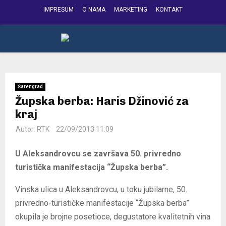
IMPRESUM
O NAMA
MARKETING
KONTAKT
FACEBOOK
INSTAGRAM
YOUTUBE
PRIMARY
MENU
Šarengrad
Župska berba: Haris Džinović za
kraj
Autor:
RTK
22/09/2013 11:09
U Aleksandrovcu se završava 50. privredno
turistička manifestacija “Župska berba”.
Vinska ulica u Aleksandrovcu, u toku jubilarne, 50.
privredno-turističke manifestacije “Župska berba”
okupila je brojne posetioce, degustatore kvalitetnih vina