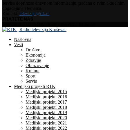
servise doprinose dnevnom informisanju građana o svim aktuelnim
događajima i temama.
Kontakt:
televizija@rtk.rs
PRATITE NAS
Facebook
Instagram
Youtube
Copyright 2025 - RTK | Radio Televizija Kruševac
Naslovna
Vesti
Društvo
Ekonomija
Zdravlje
Obrazovanje
Kultura
Sport
Servis
Medijski projekti RTK
Medijski projekti 2015
Medijski projekti 2016
Medijski projekti 2017
Medijski projekti 2018
Medijski projekti 2019
Medijski projekti 2020
Medijski projekti 2021
Medijski projekti 2022