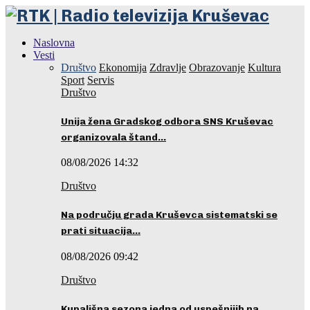
Naslovna
Vesti
Društvo
Ekonomija
Zdravlje
Obrazovanje
Kultura
Sport
Servis
Društvo
Unija žena Gradskog odbora SNS Kruševac
organizovala štand…
08/08/2026 14:32
Društvo
Na području grada Kruševca sistematski se
prati situacija…
08/08/2026 09:42
Društvo
Kupališna sezona jedna od uspešnijih na