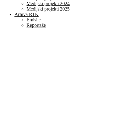
Medijski projekti 2024
Medijski projekti 2025
Arhiva RTK
Emisije
Reportaže