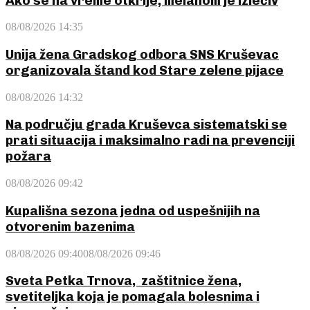
Ako se na vreme otkrije, melanom je izlečiv
08/08/2026 14:35
Unija žena Gradskog odbora SNS Kruševac
organizovala štand kod Stare zelene pijace
08/08/2026 14:32
Na području grada Kruševca sistematski se
prati situacija i maksimalno radi na prevenciji
požara
08/08/2026 09:42
Kupališna sezona jedna od uspešnijih na
otvorenim bazenima
08/08/2026 09:40
08/08/2026 09:46
Sveta Petka Trnova, zaštitnice žena,
svetiteljka koja je pomagala bolesnima i