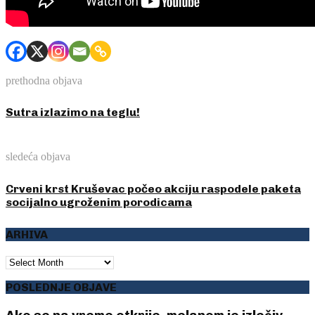
prethodna objava
Sutra izlazimo na teglu!
sledeća objava
Crveni krst Kruševac počeo akciju raspodele paketa
socijalno ugroženim porodicama
ARHIVA
ARHIVA
POSLEDNJE OBJAVE