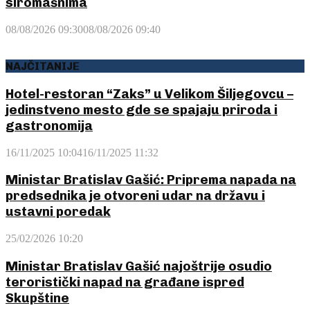
siromašnima
08/08/2026 09:30
08/08/2026 09:40
NAJČITANIJE
Hotel-restoran “Zaks” u Velikom Šiljegovcu –
jedinstveno mesto gde se spajaju priroda i
gastronomija
16/11/2025 10:04
16/11/2025 11:32
Ministar Bratislav Gašić: Priprema napada na
predsednika je otvoreni udar na državu i
ustavni poredak
25/02/2026 10:20
Ministar Bratislav Gašić najoštrije osudio
teroristički napad na građane ispred
Skupštine