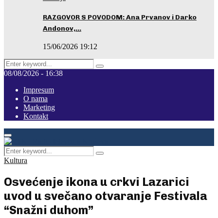
RAZGOVOR S POVODOM: Ana Prvanov i Darko
Andonov,…
15/06/2026 19:12
Search
Pretraga
for:
08/08/2026 - 16:38
Impresum
O nama
Marketing
Kontakt
Facebook
Instagram
Youtube
Primary
Menu
Search
Pretraga
for:
Kultura
Osvećenje ikona u crkvi Lazarici
uvod u svečano otvaranje Festivala
“Snažni duhom”