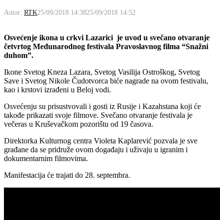
Autor:
RTK
25/09/2018 14:38
25/09/2018 14:52
Osvećenje ikona u crkvi Lazarici je uvod u svečano otvaranje
četvrtog Međunarodnog festivala Pravoslavnog filma “Snažni
duhom”.
Ikone Svetog Kneza Lazara, Svetog Vasilija Ostroškog, Svetog
Save i Svetog Nikole Čudotvorca biće nagrade na ovom festivalu,
kao i krstovi izrađeni u Beloj vodi.
Osvećenju su prisustvovali i gosti iz Rusije i Kazahstana koji će
takođe prikazati svoje filmove. Svečano otvaranje festivala je
večeras u Kruševačkom pozorištu od 19 časova.
Direktorka Kulturnog centra Violeta Kaplarević pozvala je sve
građane da se pridruže ovom događaju i uživaju u igranim i
dokumentarnim filmovima.
Manifestacija će trajati do 28. septembra.