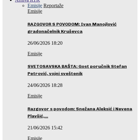
Emisije
Reportaže
Emisije
RAZGOVOR S POVODOM: Ivan Manojlović
gradonačelnik Kruševca
26/06/2026 18:20
Emisije
SVETOSAVSKA BAŠTA: Gost poručnik Stefan
Petrović, vojni sveštenik
24/06/2026 18:28
Emisije
Razgovor s povodom: Snežana Aleksić i Nevena
Plavšić,…
21/06/2026 15:42
Emisije