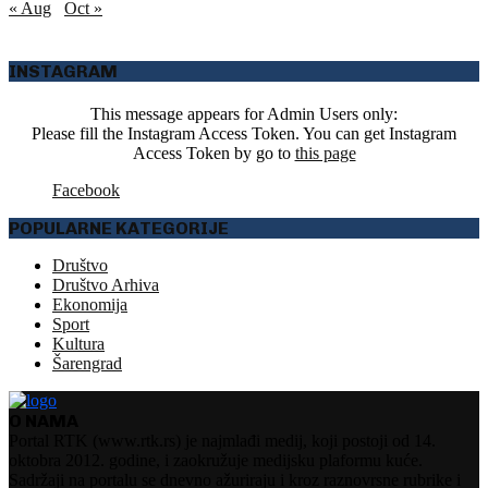
« Aug
Oct »
INSTAGRAM
This message appears for Admin Users only:
Please fill the Instagram Access Token. You can get Instagram
Access Token by go to
this page
Facebook
POPULARNE KATEGORIJE
Društvo
Društvo Arhiva
Ekonomija
Sport
Kultura
Šarengrad
O NAMA
Portal RTK (www.rtk.rs) je najmlađi medij, koji postoji od 14.
oktobra 2012. godine, i zaokružuje medijsku plaformu kuće.
Sadržaji na portalu se dnevno ažuriraju i kroz raznovrsne rubrike i