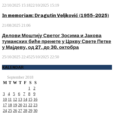
22/10/2025 15:18
22/10/2025 15:19
In memoriam: Dragutin Veljković (1955–2025)
21/08/2025 21:06
Делови Моштију Светог Зосима и Јакова
туманских биће пренете у Цркву Свете Петке
у Мајдеву, од 27. до 30. октобра
25/10/2025 22:45
25/10/2025 22:50
KALENDAR
September 2018
M
T
W
T
F
S
S
1
2
3
4
5
6
7
8
9
10
11
12
13
14
15
16
17
18
19
20
21
22
23
24
25
26
27
28
29
30