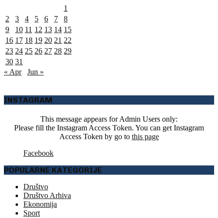
1
2
3
4
5
6
7
8
9
10
11
12
13
14
15
16
17
18
19
20
21
22
23
24
25
26
27
28
29
30
31
« Apr
Jun »
INSTAGRAM
This message appears for Admin Users only:
Please fill the Instagram Access Token. You can get Instagram
Access Token by go to
this page
Facebook
POPULARNE KATEGORIJE
Društvo
Društvo Arhiva
Ekonomija
Sport