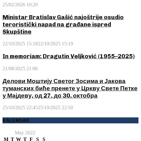
25/02/2026 10:20
Ministar Bratislav Gašić najoštrije osudio
teroristički napad na građane ispred
Skupštine
22/10/2025 15:18
22/10/2025 15:19
In memoriam: Dragutin Veljković (1955–2025)
21/08/2025 21:06
Делови Моштију Светог Зосима и Јакова
туманских биће пренете у Цркву Свете Петке
у Мајдеву, од 27. до 30. октобра
25/10/2025 22:45
25/10/2025 22:50
KALENDAR
May 2022
M
T
W
T
F
S
S