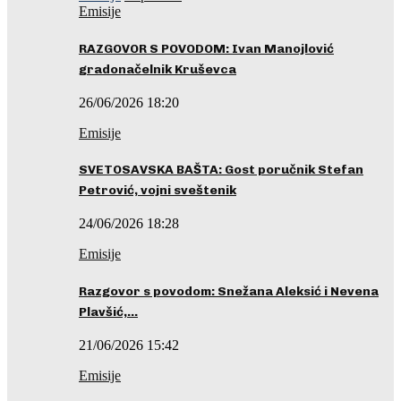
Emisije
RAZGOVOR S POVODOM: Ivan Manojlović
gradonačelnik Kruševca
26/06/2026 18:20
Emisije
SVETOSAVSKA BAŠTA: Gost poručnik Stefan
Petrović, vojni sveštenik
24/06/2026 18:28
Emisije
Razgovor s povodom: Snežana Aleksić i Nevena
Plavšić,…
21/06/2026 15:42
Emisije