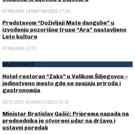
07/08/2026 14:00
07/08/2026 17:34
Predstavom “Doživljaji Mate dangube” u
izvođenju pozorišne trupe “Ara” nastavljeno
Leto kulture
07/08/2026 13:55
NAJČITANIJE
Hotel-restoran “Zaks” u Velikom Šiljegovcu –
jedinstveno mesto gde se spajaju priroda i
gastronomija
16/11/2025 10:04
16/11/2025 11:32
Ministar Bratislav Gašić: Priprema napada na
predsednika je otvoreni udar na državu i
ustavni poredak