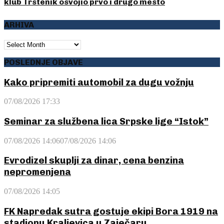
klub Trstenik osvojio prvo i drugo mesto
ARHIVA
ARHIVA
POSLEDNJE OBJAVE
Kako pripremiti automobil za dugu vožnju
07/08/2026 17:33
Seminar za službena lica Srpske lige “Istok”
07/08/2026 14:06
07/08/2026 14:06
Evrodizel skuplji za dinar, cena benzina
nepromenjena
07/08/2026 14:05
FK Napredak sutra gostuje ekipi Bora 1919 na
stadionu Kraljevica u Zaječaru