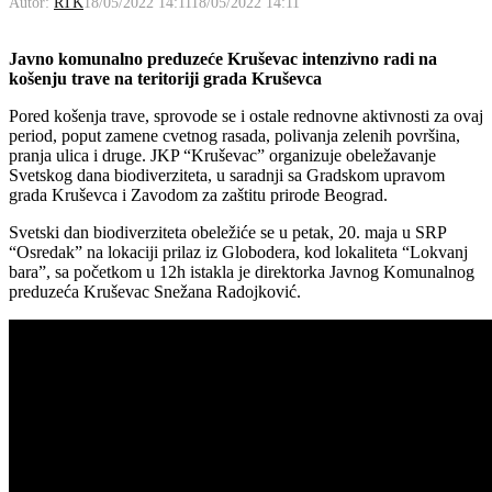
Autor:
RTK
18/05/2022 14:11
18/05/2022 14:11
Javno komunalno preduzeće Kruševac intenzivno radi na
košenju trave na teritoriji grada Kruševca
Pored košenja trave, sprovode se i ostale rednovne aktivnosti za ovaj
period, poput zamene cvetnog rasada, polivanja zelenih površina,
pranja ulica i druge. JKP “Kruševac” organizuje obeležavanje
Svetskog dana biodiverziteta, u saradnji sa Gradskom upravom
grada Kruševca i Zavodom za zaštitu prirode Beograd.
Svetski dan biodiverziteta obeležiće se u petak, 20. maja u SRP
“Osredak” na lokaciji prilaz iz Globodera, kod lokaliteta “Lokvanj
bara”, sa početkom u 12h istakla je direktorka Javnog Komunalnog
preduzeća Kruševac Snežana Radojković.