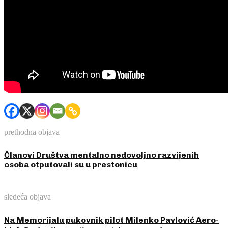
prethodna objava
Članovi Društva mentalno nedovoljno razvijenih
osoba otputovali su u prestonicu
sledeća objava
Na Memorijalu pukovnik pilot Milenko Pavlović Aero-