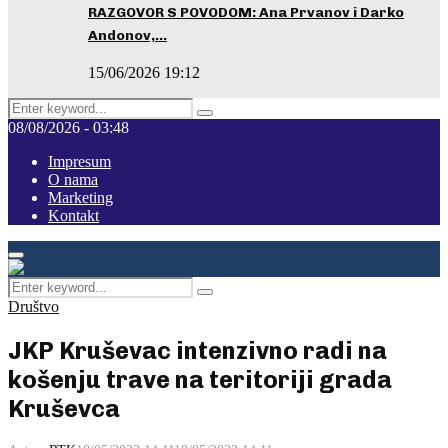
RAZGOVOR S POVODOM: Ana Prvanov i Darko
Andonov,…
15/06/2026 19:12
Search
Pretraga
for:
08/08/2026 - 03:48
Impresum
O nama
Marketing
Kontakt
Facebook
Instagram
Youtube
Primary
Menu
Search
Pretraga
for:
Društvo
JKP Kruševac intenzivno radi na
košenju trave na teritoriji grada
Kruševca