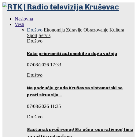
Naslovna
Vesti
Društvo
Ekonomija
Zdravlje
Obrazovanje
Kultura
Sport
Servis
Društvo
Kako pripremiti automobil za dugu vožnju
07/08/2026 17:33
Društvo
Na području grada Kruševca sistematski se
prati situacija…
07/08/2026 11:35
Društvo
Sastanak proširenog Stručno-operativnog tima
za zaštitu od požara