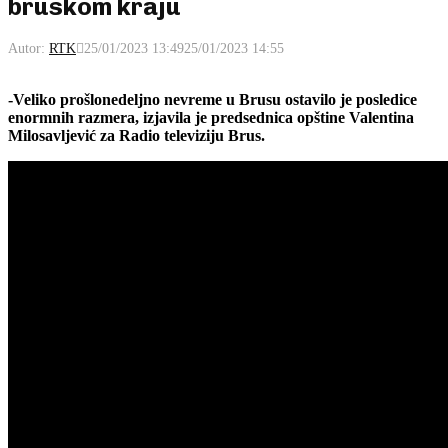
bruskom kraju
Autor:
RTK
25/01/2023 13:49
25/01/2023 14:55
-Veliko prošlonedeljno nevreme u Brusu ostavilo je posledice
enormnih razmera, izjavila je predsednica opštine Valentina
Milosavljević za Radio televiziju Brus.