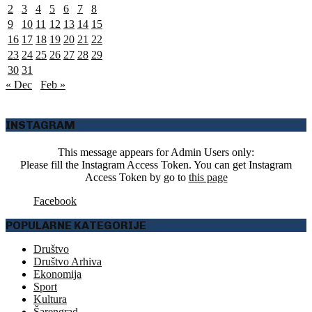
2
3
4
5
6
7
8
9
10
11
12
13
14
15
16
17
18
19
20
21
22
23
24
25
26
27
28
29
30
31
« Dec
Feb »
INSTAGRAM
This message appears for Admin Users only:
Please fill the Instagram Access Token. You can get Instagram
Access Token by go to
this page
Facebook
POPULARNE KATEGORIJE
Društvo
Društvo Arhiva
Ekonomija
Sport
Kultura
Šarengrad