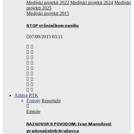
Medijski projekti 2022
Medijski projekti 2024
Medijski
projekti 2025
Medijski projekti 2015
STOP vršnjačkom nasilju
07/09/2015 03:11
Arhiva RTK
Emisije
Reportaže
Emisije
RAZGOVOR S POVODOM: Ivan Manojlović
gradonačelnik Kruševca