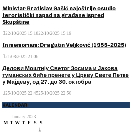
Ministar Bratislav Gašić najoštrije osudio
teroristički napad na građane ispred
Skupštine
22/10/2025 15:18
22/10/2025 15:19
In memoriam: Dragutin Veljković (1955–2025)
21/08/2025 21:06
Делови Моштију Светог Зосима и Јакова
туманских биће пренете у Цркву Свете Петке
у Мајдеву, од 27. до 30. октобра
25/10/2025 22:45
25/10/2025 22:50
KALENDAR
January 2023
M
T
W
T
F
S
S
1