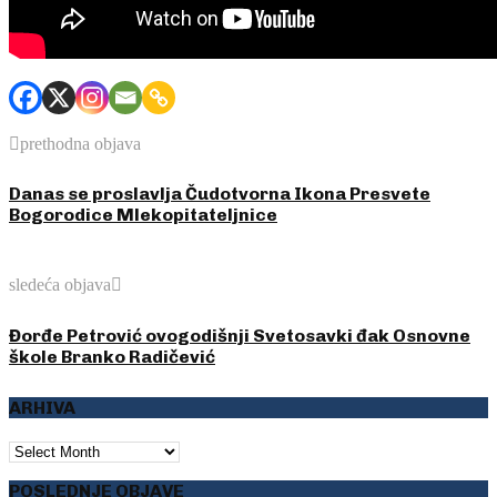
prethodna objava
Danas se proslavlja Čudotvorna Ikona Presvete
Bogorodice Mlekopitateljnice
sledeća objava
Đorđe Petrović ovogodišnji Svetosavki đak Osnovne
škole Branko Radičević
ARHIVA
ARHIVA
POSLEDNJE OBJAVE