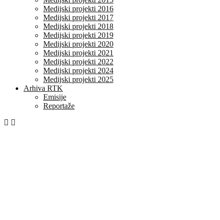
Medijski projekti 2016
Medijski projekti 2017
Medijski projekti 2018
Medijski projekti 2019
Medijski projekti 2020
Medijski projekti 2021
Medijski projekti 2022
Medijski projekti 2024
Medijski projekti 2025
Arhiva RTK
Emisije
Reportaže