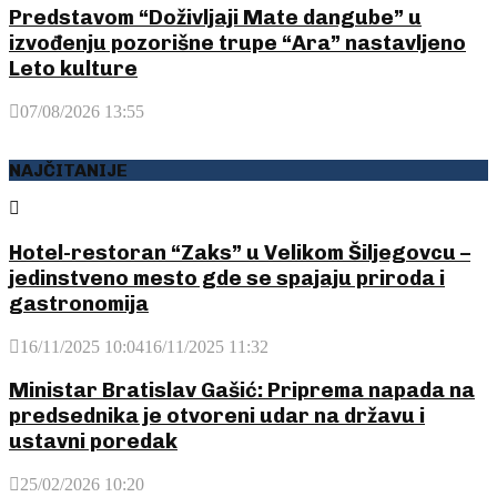
Predstavom “Doživljaji Mate dangube” u
izvođenju pozorišne trupe “Ara” nastavljeno
Leto kulture
07/08/2026 13:55
NAJČITANIJE
Hotel-restoran “Zaks” u Velikom Šiljegovcu –
jedinstveno mesto gde se spajaju priroda i
gastronomija
16/11/2025 10:04
16/11/2025 11:32
Ministar Bratislav Gašić: Priprema napada na
predsednika je otvoreni udar na državu i
ustavni poredak
25/02/2026 10:20