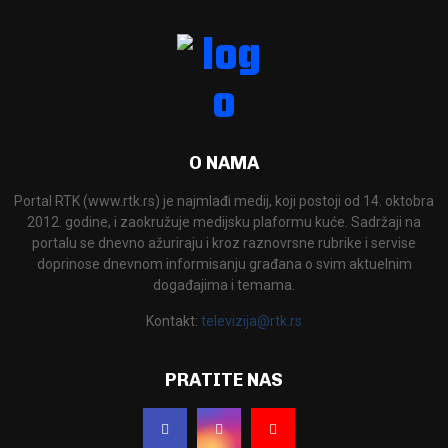
O NAMA
Portal RTK (www.rtk.rs) je najmlađi medij, koji postoji od 14. oktobra
2012. godine, i zaokružuje medijsku plaformu kuće. Sadržaji na
portalu se dnevno ažuriraju i kroz raznovrsne rubrike i servise
doprinose dnevnom informisanju građana o svim aktuelnim
događajima i temama.
Kontakt:
televizija@rtk.rs
PRATITE NAS