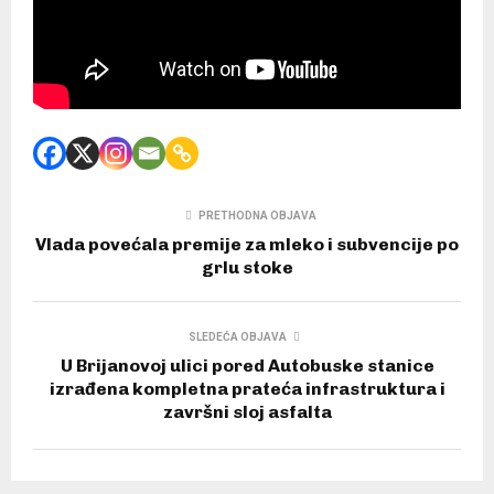
PRETHODNA OBJAVA
Vlada povećala premije za mleko i subvencije po
grlu stoke
SLEDEĆA OBJAVA
U Brijanovoj ulici pored Autobuske stanice
izrađena kompletna prateća infrastruktura i
završni sloj asfalta