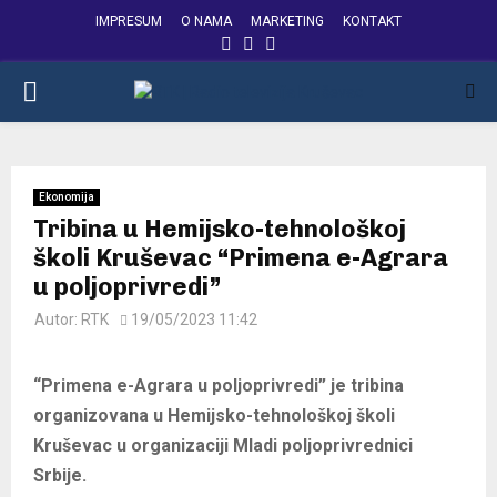
IMPRESUM
O NAMA
MARKETING
KONTAKT
FACEBOOK
INSTAGRAM
YOUTUBE
PRIMARY
MENU
Ekonomija
Tribina u Hemijsko-tehnološkoj
školi Kruševac “Primena e-Agrara
u poljoprivredi”
Autor:
RTK
19/05/2023 11:42
“Primena e-Agrara u poljoprivredi” je tribina
organizovana u Hemijsko-tehnološkoj školi
Kruševac u organizaciji Mladi poljoprivrednici
Srbije.