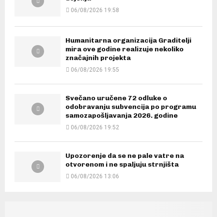
06/08/2026 19:58
Humanitarna organizacija Graditelji
mira ove godine realizuje nekoliko
značajnih projekta
06/08/2026 19:55
Svečano uručene 72 odluke o
odobravanju subvencija po programu
samozapošljavanja 2026. godine
06/08/2026 19:52
Upozorenje da se ne pale vatre na
otvorenom i ne spaljuju strnjišta
06/08/2026 13:06