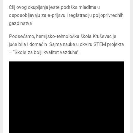
Cilj ovog okupljanja jeste podrška mladima u
osposobljavaju za e-prijavu i registraciju poljoprivrednih
gazdinstva.
Podsećamo, hemijsko-tehnološka škola Kruševac je
juče bila i domaćin Sajma nauke u okviru STEM projekta
– “Škole za bolji kvalitet vazduha”.