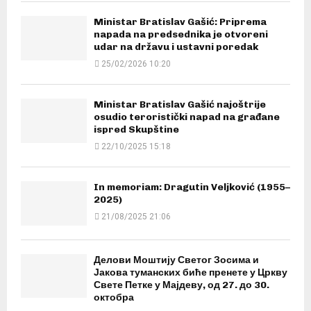
Ministar Bratislav Gašić: Priprema
napada na predsednika je otvoreni
udar na državu i ustavni poredak
25/02/2026 10:20
Ministar Bratislav Gašić najoštrije
osudio teroristički napad na građane
ispred Skupštine
22/10/2025 15:18
In memoriam: Dragutin Veljković (1955–
2025)
21/08/2025 21:06
Делови Моштију Светог Зосима и
Јакова туманских биће пренете у Цркву
Свете Петке у Мајдеву, од 27. до 30.
октобра