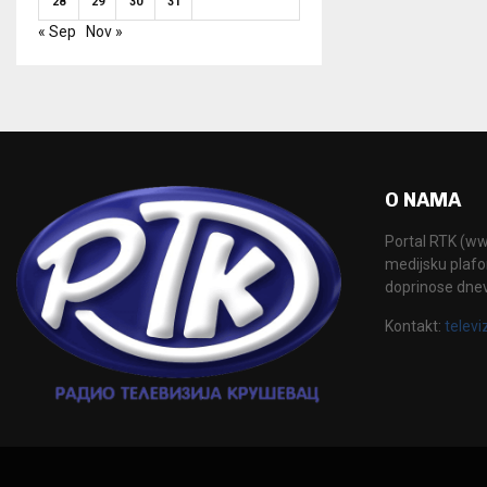
28
29
30
31
« Sep
Nov »
O NAMA
Portal RTK (www
medijsku plafor
doprinose dne
Kontakt:
televi