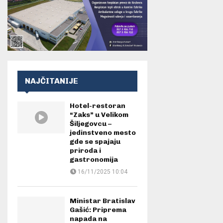
NAJČITANIJE
Hotel-restoran
“Zaks” u Velikom
Šiljegovcu –
jedinstveno mesto
gde se spajaju
priroda i
gastronomija
16/11/2025 10:04
Ministar Bratislav
Gašić: Priprema
napada na