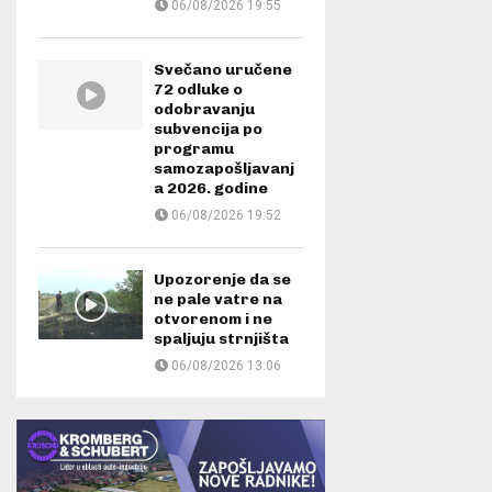
06/08/2026 19:55
Svečano uručene
72 odluke o
odobravanju
subvencija po
programu
samozapošljavanj
a 2026. godine
06/08/2026 19:52
Upozorenje da se
ne pale vatre na
otvorenom i ne
spaljuju strnjišta
06/08/2026 13:06