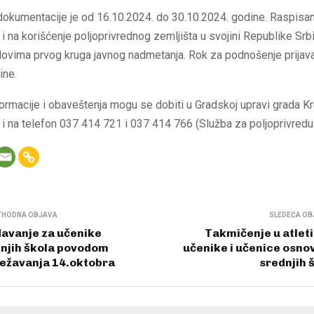
dokumentacije je od 16.10.2024. do 30.10.2024. godine. Raspisa
i na korišćenje poljoprivrednog zemljišta u svojini Republike Srbi
lovima prvog kruga javnog nadmetanja. Rok za podnošenje prijava
ine.
ormacije i obaveštenja mogu se dobiti u Gradskoj upravi grada K
26 i na telefon 037 414 721 i 037 414 766 (Služba za poljoprivredu
THODNA OBJAVA
SLEDEĆA OB
avanje za učenike
Takmičenje u atleti
njih škola povodom
učenike i učenice osnov
ežavanja 14.oktobra
srednjih 