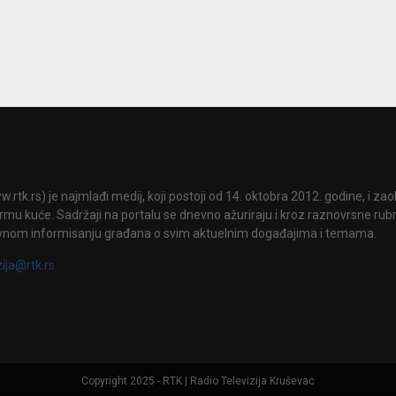
.rtk.rs) je najmlađi medij, koji postoji od 14. oktobra 2012. godine, i za
mu kuće. Sadržaji na portalu se dnevno ažuriraju i kroz raznovrsne rubri
vnom informisanju građana o svim aktuelnim događajima i temama.
zija@rtk.rs
Copyright 2025 - RTK | Radio Televizija Kruševac