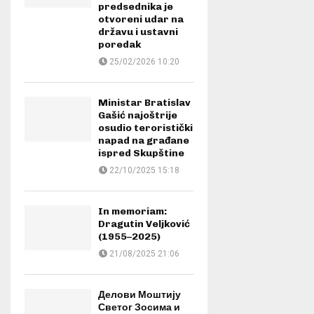
predsednika je
otvoreni udar na
državu i ustavni
poredak
25/02/2026 10:20
Ministar Bratislav
Gašić najoštrije
osudio teroristički
napad na građane
ispred Skupštine
22/10/2025 15:18
In memoriam:
Dragutin Veljković
(1955–2025)
21/08/2025 21:06
Делови Моштију
Светог Зосима и