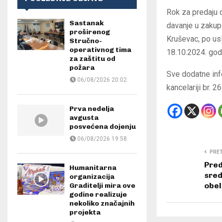
Rok za predaju 
Sastanak
davanje u zakup 
proširenog
Kruševac, po us
Stručno-
operativnog tima
18.10.2024. god
za zaštitu od
požara
Sve dodatne inf
06/08/2026 20:02
kancelariji br. 
Prva nedelja
avgusta
posvećena dojenju
06/08/2026 19:58
PRE
Pred
Humanitarna
sred
organizacija
obel
Graditelji mira ove
godine realizuje
nekoliko značajnih
projekta