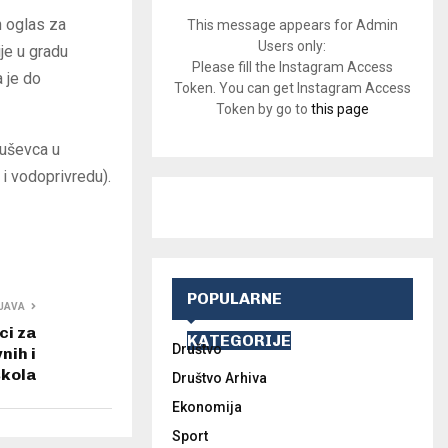
n oglas za
This message appears for Admin
Users only:
je u gradu
Please fill the Instagram Access
 je do
Token. You can get Instagram Access
Token by go to
this page
ruševca u
 i vodoprivredu).
POPULARNE
JAVA
ci za
KATEGORIJE
Društvo
nih i
škola
Društvo Arhiva
Ekonomija
Sport