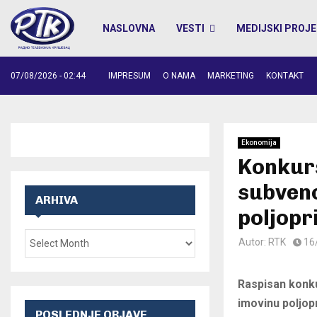
NASLOVNA
VESTI
MEDIJSKI PROJE
07/08/2026 - 02:44
IMPRESUM
O NAMA
MARKETING
KONTAKT
Ekonomija
Konkurs
subvenc
ARHIVA
poljopr
Autor:
RTK
16
Raspisan konku
imovinu poljopr
POSLEDNJE OBJAVE