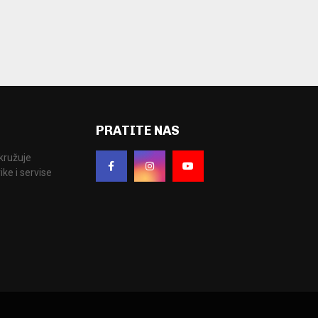
PRATITE NAS
okružuje
ke i servise