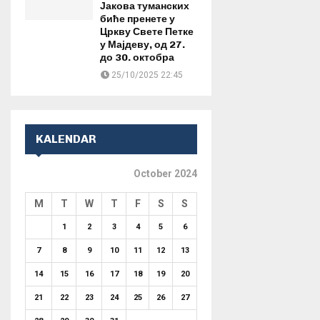
Јакова туманских
биће пренете у
Цркву Свете Петке
у Мајдеву, од 27.
до 30. октобра
25/10/2025 22:45
KALENDAR
October 2024
M
T
W
T
F
S
S
1
2
3
4
5
6
7
8
9
10
11
12
13
14
15
16
17
18
19
20
21
22
23
24
25
26
27