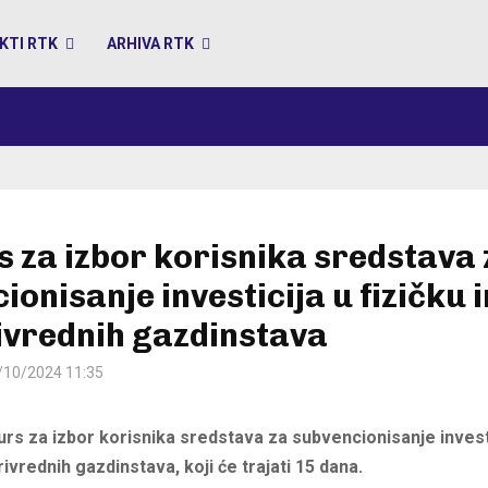
KTI RTK
ARHIVA RTK
 za izbor korisnika sredstava 
ionisanje investicija u fizičku
ivrednih gazdinstava
/10/2024 11:35
rs za izbor korisnika sredstava za subvencionisanje investi
ivrednih gazdinstava, koji će trajati 15 dana.