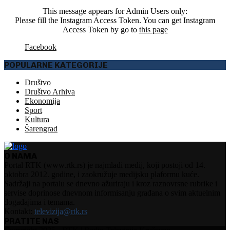
This message appears for Admin Users only:
Please fill the Instagram Access Token. You can get Instagram
Access Token by go to
this page
Facebook
POPULARNE KATEGORIJE
Društvo
Društvo Arhiva
Ekonomija
Sport
Kultura
Šarengrad
O NAMA
Portal RTK (www.rtk.rs) je najmlađi medij, koji postoji od 14.
oktobra 2012. godine, i zaokružuje medijsku plaformu kuće.
Sadržaji na portalu se dnevno ažuriraju i kroz raznovrsne rubrike i
servise doprinose dnevnom informisanju građana o svim aktuelnim
događajima i temama.
Kontakt:
televizija@rtk.rs
PRATITE NAS
Facebook
Instagram
Youtube