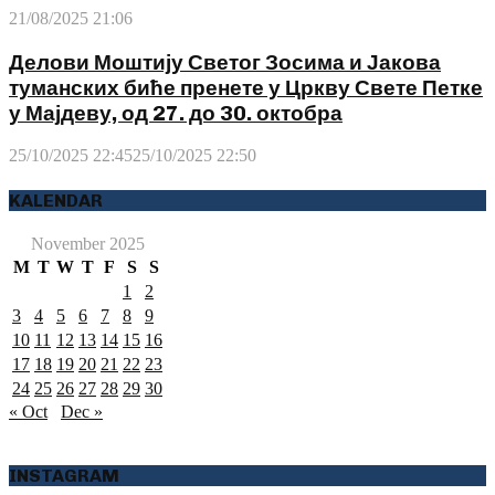
21/08/2025 21:06
Делови Моштију Светог Зосима и Јакова
туманских биће пренете у Цркву Свете Петке
у Мајдеву, од 27. до 30. октобра
25/10/2025 22:45
25/10/2025 22:50
KALENDAR
November 2025
M
T
W
T
F
S
S
1
2
3
4
5
6
7
8
9
10
11
12
13
14
15
16
17
18
19
20
21
22
23
24
25
26
27
28
29
30
« Oct
Dec »
INSTAGRAM