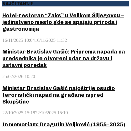
NAJČITANIJE
Hotel-restoran “Zaks” u Velikom Šiljegovcu –
jedinstveno mesto gde se spajaju priroda i
gastronomija
16/11/2025 10:04
16/11/2025 11:32
Ministar Bratislav Gašić: Priprema napada na
predsednika je otvoreni udar na državu i
ustavni poredak
25/02/2026 10:20
Ministar Bratislav Gašić najoštrije osudio
teroristički napad na građane ispred
Skupštine
22/10/2025 15:18
22/10/2025 15:19
In memoriam: Dragutin Veljković (1955–2025)