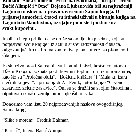
Romani “Slika s morem” Fredrika Bakmana, “Krojač” Jelene
Bačić Alimpić i “Otac” Bojana Ljubenovića bili su najtraženiji
Lagunini naslovi na upravo završenom Sajmu knjiga. U
prijatnoj atmosferi, čitaoci su istinski uživali u biranju knjiga na
Laguninim štandovima, uz sjajne popuste i poklone uz
svakukupovinu.
Imali su i lepu priliku da se druže sa omiljenim piscima, koji su
potpisivali svoje knjige i izlazili u susret radoznalosti čitalaca,
odgovarajući im na brojna zanimljiva pitanja u vezi sa pisanjem i
čitanjem.
Ekskluzivni gosti Sajma bili su Lagunini pisci, bestseler autorka
Dženi Kolgan, poznata po duhovitim, toplim i dirljivim romanima,
kao što su “Prolećna oluja”, “Božićna knjižara” i “Mala knjižara
srećnih krajeva”, i psiholog dr Ali Fenik, autor knjige “Crvene
zastavice, zelene zastavice”. Oni su se družili sa svojim čitaocima i
otputovali iz naše zemlje puni najlepših utisaka.
Donosimo vam listu 20 najprodavanijih naslova ovogodišnjeg
Sajma knjiga:
“Slika s morem”, Fredrik Bakman
“Krojač”, Jelena Bačić Alimpić