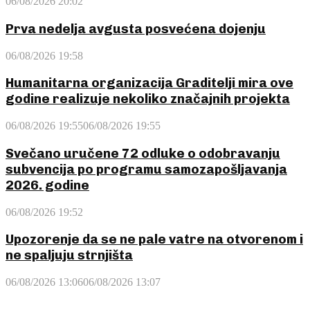
06/08/2026 20:02
Prva nedelja avgusta posvećena dojenju
06/08/2026 19:58
Humanitarna organizacija Graditelji mira ove
godine realizuje nekoliko značajnih projekta
06/08/2026 19:55
06/08/2026 19:55
Svečano uručene 72 odluke o odobravanju
subvencija po programu samozapošljavanja
2026. godine
06/08/2026 19:52
Upozorenje da se ne pale vatre na otvorenom i
ne spaljuju strnjišta
06/08/2026 13:06
06/08/2026 13:07