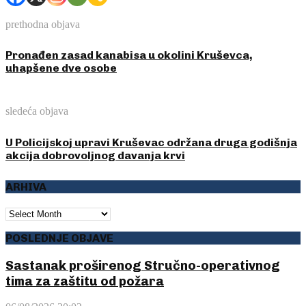
prethodna objava
Pronađen zasad kanabisa u okolini Kruševca,
uhapšene dve osobe
sledeća objava
U Policijskoj upravi Kruševac održana druga godišnja
akcija dobrovoljnog davanja krvi
ARHIVA
ARHIVA
POSLEDNJE OBJAVE
Sastanak proširenog Stručno-operativnog
tima za zaštitu od požara