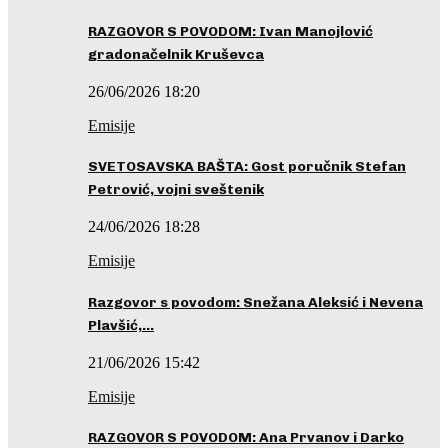
RAZGOVOR S POVODOM: Ivan Manojlović
gradonačelnik Kruševca
26/06/2026 18:20
Emisije
SVETOSAVSKA BAŠTA: Gost poručnik Stefan
Petrović, vojni sveštenik
24/06/2026 18:28
Emisije
Razgovor s povodom: Snežana Aleksić i Nevena
Plavšić,…
21/06/2026 15:42
Emisije
RAZGOVOR S POVODOM: Ana Prvanov i Darko