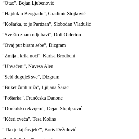
“Otac”, Bojan Ljubenović
“Hajduk u Beogradu”, Gradimir Stojković
“Košarka, to je Partizan”, Slobodan Vladušić
“Sve što znam o ljubavi”, Doli Olderton
“Ovaj put biram sebe”, Dizgram
“Zmija i krila noći”, Karisa Brodbent
“Uhvaćeni”, Navesa Alen
“Sebi duguješ sve”, Dizgram
“Buket žutih ruža”, Ljiljana Šarac
“Poštarka”, Frančeska Đanone
“Dorćolski rekvijem”, Dejan Stojiljković
“Kćeri cveća”, Tesa Kolins
“Tko je taj čovjek?”, Boris Dežulović