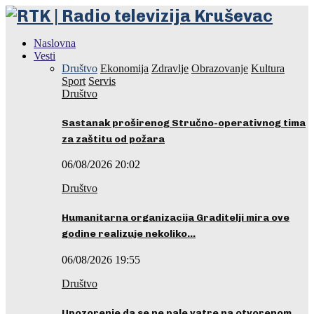
Naslovna
Vesti
Društvo
Ekonomija
Zdravlje
Obrazovanje
Kultura
Sport
Servis
Društvo
Sastanak proširenog Stručno-operativnog tima
za zaštitu od požara
06/08/2026 20:02
Društvo
Humanitarna organizacija Graditelji mira ove
godine realizuje nekoliko…
06/08/2026 19:55
Društvo
Upozorenje da se ne pale vatre na otvorenom…