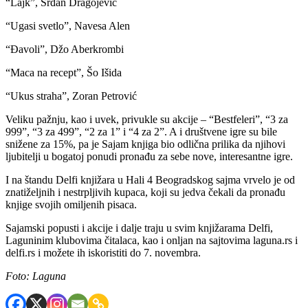
“Lajk”, Srđan Dragojević
“Ugasi svetlo”, Navesa Alen
“Đavoli”, Džo Aberkrombi
“Maca na recept”, Šo Išida
“Ukus straha”, Zoran Petrović
Veliku pažnju, kao i uvek, privukle su akcije – “Bestfeleri”, “3 za
999”, “3 za 499”, “2 za 1” i “4 za 2”. A i društvene igre su bile
snižene za 15%, pa je Sajam knjiga bio odlična prilika da njihovi
ljubitelji u bogatoj ponudi pronađu za sebe nove, interesantne igre.
I na štandu Delfi knjižara u Hali 4 Beogradskog sajma vrvelo je od
znatiželjnih i nestrpljivih kupaca, koji su jedva čekali da pronađu
knjige svojih omiljenih pisaca.
Sajamski popusti i akcije i dalje traju u svim knjižarama Delfi,
Laguninim klubovima čitalaca, kao i onljan na sajtovima laguna.rs i
delfi.rs i možete ih iskoristiti do 7. novembra.
Foto: Laguna