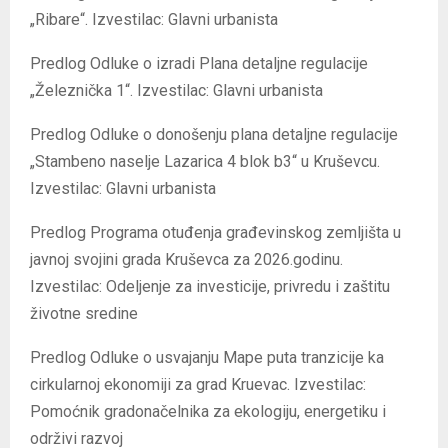
„Ribare“. Izvestilac: Glavni urbanista
Predlog Odluke o izradi Plana detaljne regulacije
„Železnička 1“. Izvestilac: Glavni urbanista
Predlog Odluke o donošenju plana detaljne regulacije
„Stambeno naselje Lazarica 4 blok b3“ u Kruševcu.
Izvestilac: Glavni urbanista
Predlog Programa otuđenja građevinskog zemljišta u
javnoj svojini grada Kruševca za 2026.godinu.
Izvestilac: Odeljenje za investicije, privredu i zaštitu
životne sredine
Predlog Odluke o usvajanju Mape puta tranzicije ka
cirkularnoj ekonomiji za grad Kruevac. Izvestilac:
Pomoćnik gradonačelnika za ekologiju, energetiku i
održivi razvoj