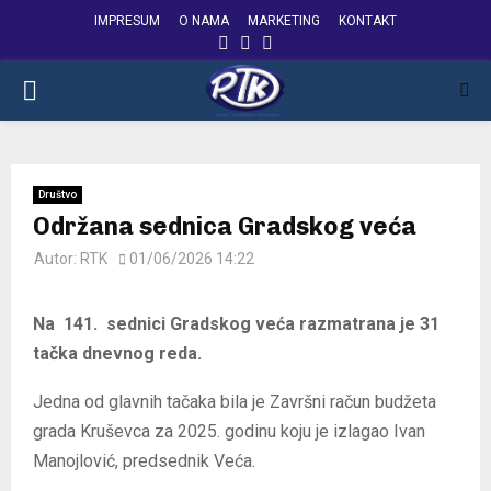
IMPRESUM
O NAMA
MARKETING
KONTAKT
FACEBOOK
INSTAGRAM
YOUTUBE
PRIMARY
MENU
Društvo
Održana sednica Gradskog veća
Autor:
RTK
01/06/2026 14:22
Na 141. sednici Gradskog veća razmatrana je 31
tačka dnevnog reda.
Jedna od glavnih tačaka bila je Završni račun budžeta
grada Kruševca za 2025. godinu koju je izlagao Ivan
Manojlović, predsednik Veća.