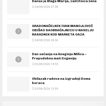
Danas je Blaga Marija, zaštitnica žena
04/08/2026 07:08
GRADONAČELNIK IVAN MANOJLOVIĆ
OBIŠAO SAOBRAĆAJNICU U NASELJU
RASADNIK KOD MARKETA OAZA
04/08/2026 06:56
Dan sećanja na kneginju Milicu –
Prepodobnu mati Evgeniju
03/08/2026 18:55
Obilazak radova na izgradnji Doma
boraca
03/08/2026 15:59