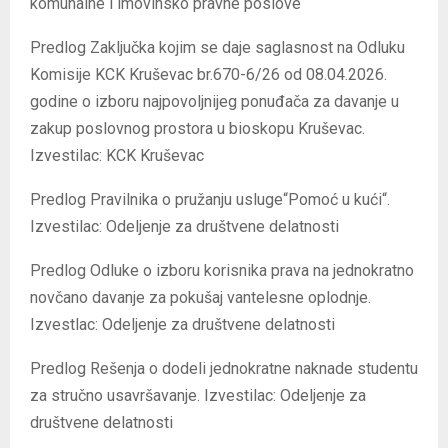
komunalne i imovinsko pravne poslove
Predlog Zaključka kojim se daje saglasnost na Odluku
Komisije KCK Kruševac br.670-6/26 od 08.04.2026.
godine o izboru najpovoljnijeg ponuđača za davanje u
zakup poslovnog prostora u bioskopu Kruševac.
Izvestilac: KCK Kruševac
Predlog Pravilnika o pružanju usluge“Pomoć u kući“.
Izvestilac: Odeljenje za društvene delatnosti
Predlog Odluke o izboru korisnika prava na jednokratno
novčano davanje za pokušaj vantelesne oplodnje.
Izvestlac: Odeljenje za društvene delatnosti
Predlog Rešenja o dodeli jednokratne naknade studentu
za stručno usavršavanje. Izvestilac: Odeljenje za
društvene delatnosti