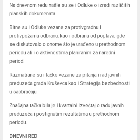
Na dnevnom redu našle su se i Odluke o izradi različitih
planskih dokumenata.
Bitne su i Odluke vezane za protivgradnu i
protivpožarnu odbranu, kao i odbranu od poplava, gde
se diskutovalo o onome što je urađeno u prethodnom
periodu ali i o aktivnostima planiranim za naredni
period.
Razmatrane su i tačke vezane za pitanja i rad javnih
preduzeća grada Kruševca kao i Strategija bezbednosti
u saobraćaju.
Značajna tačka bila je i kvartalni Izveštaj o radu javnih
preduzeća i postignutim rezultatima u prethodnom
periodu.
DNEVNI RED