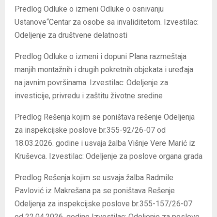
Predlog Odluke o izmeni Odluke o osnivanju
Ustanove“Centar za osobe sa invaliditetom. Izvestilac:
Odeljenje za društvene delatnosti
Predlog Odluke o izmeni i dopuni Plana razmeštaja
manjih montažnih i drugih pokretnih objekata i uređaja
na javnim površinama. Izvestilac: Odeljenje za
investicije, privredu i zaštitu životne sredine
Predlog Rešenja kojim se poništava rešenje Odeljenja
za inspekcijske poslove br.355-92/26-07 od
18.03.2026. godine i usvaja žalba Višnje Vere Marić iz
Kruševca. Izvestilac: Odeljenje za poslove organa grada
Predlog Rešenja kojim se usvaja žalba Radmile
Pavlović iz Makrešana pa se poništava Rešenje
Odeljenja za inspekcijske poslove br.355-157/26-07
od 22.04.2026. godine Izvestilac: Odeljenje za poslove