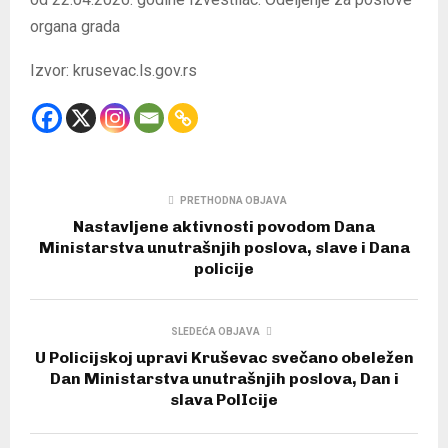
organa grada
Izvor: krusevac.ls.gov.rs
PRETHODNA OBJAVA
Nastavljene aktivnosti povodom Dana
Ministarstva unutrašnjih poslova, slave i Dana
policije
SLEDEĆA OBJAVA
U Policijskoj upravi Kruševac svečano obeležen
Dan Ministarstva unutrašnjih poslova, Dan i
slava PolIcije