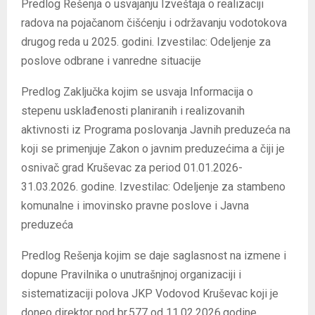
Predlog Rešenja o usvajanju Izveštaja o realizaciji
radova na pojačanom čišćenju i održavanju vodotokova
drugog reda u 2025. godini. Izvestilac: Odeljenje za
poslove odbrane i vanredne situacije
Predlog Zaključka kojim se usvaja Informacija o
stepenu usklađenosti planiranih i realizovanih
aktivnosti iz Programa poslovanja Javnih preduzeća na
koji se primenjuje Zakon o javnim preduzećima a čiji je
osnivač grad Kruševac za period 01.01.2026-
31.03.2026. godine. Izvestilac: Odeljenje za stambeno
komunalne i imovinsko pravne poslove i Javna
preduzeća
Predlog Rešenja kojim se daje saglasnost na izmene i
dopune Pravilnika o unutrašnjnoj organizaciji i
sistematizaciji polova JKP Vodovod Kruševac koji je
doneo direktor pod br.577 od 11.02.2026.godine.