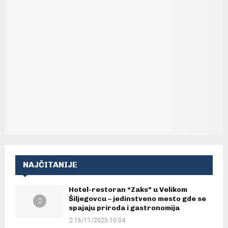
NAJČITANIJE
Hotel-restoran “Zaks” u Velikom
Šiljegovcu – jedinstveno mesto gde se
spajaju priroda i gastronomija
16/11/2025 10:04