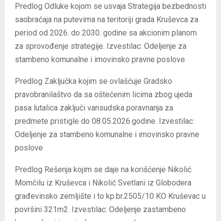
Predlog Odluke kojom se usvaja Strategija bezbednosti
saobraćaja na putevima na teritoriji grada Kruševca za
period od 2026. do 2030. godine sa akcionim planom
za sprovođenje strategije. Izvestilac: Odeljenje za
stambeno komunalne i imovinsko pravne poslove
Predlog Zaključka kojim se ovlašćuje Gradsko
pravobranilaštvo da sa oštećenim licima zbog ujeda
pasa lutalica zaključi vansudska poravnanja za
predmete pristigle do 08.05.2026.godine. Izvestilac:
Odeljenje za stambeno komunalne i imovinsko pravne
poslove
Predlog Rešenja kojim se daje na korišćenje Nikolić
Momčilu iz Kruševca i Nikolić Svetlani iz Globodera
građevinsko zemljište i to kp.br.2505/10 KO Kruševac u
površini 321m2. Izvestilac: Odeljenje zastambeno