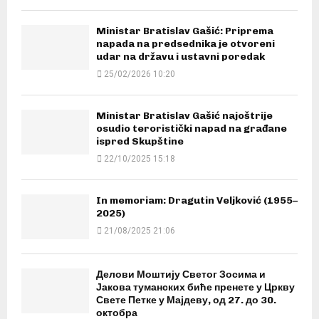
Ministar Bratislav Gašić: Priprema
napada na predsednika je otvoreni
udar na državu i ustavni poredak
25/02/2026 10:20
Ministar Bratislav Gašić najoštrije
osudio teroristički napad na građane
ispred Skupštine
22/10/2025 15:18
In memoriam: Dragutin Veljković (1955–
2025)
21/08/2025 21:06
Делови Моштију Светог Зосима и
Јакова туманских биће пренете у Цркву
Свете Петке у Мајдеву, од 27. до 30.
октобра