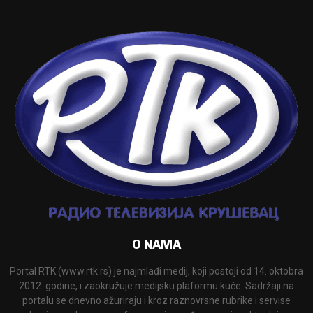
O NAMA
Portal RTK (www.rtk.rs) je najmlađi medij, koji postoji od 14. oktobra
2012. godine, i zaokružuje medijsku plaformu kuće. Sadržaji na
portalu se dnevno ažuriraju i kroz raznovrsne rubrike i servise