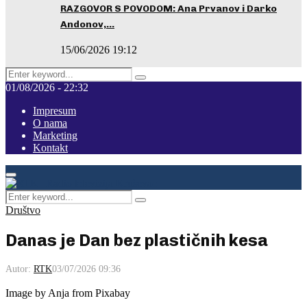
RAZGOVOR S POVODOM: Ana Prvanov i Darko
Andonov,…
15/06/2026 19:12
Search
Pretraga
for:
01/08/2026 - 22:32
Impresum
O nama
Marketing
Kontakt
Facebook
Instagram
Youtube
Primary
Menu
Search
Pretraga
for:
Društvo
Danas je Dan bez plastičnih kesa
Autor:
RTK
03/07/2026 09:36
Image by Anja from Pixabay