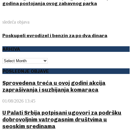
godina postojanja ovog zabavnog parka
sledeća objava
Poskupeli evrodizel i benzin za po dva dinara
ARHIVA
ARHIVA
POSLEDNJE OBJAVE
Sprovedena treća u ovoj godini akcija
zaprašivanja i suzbijanja komaraca
01/08/2026 13:45
U Palati Srbija potpisani ugovori za podršku
dobrovoljnim vatrogasnim društvima u
seoskim sredinama