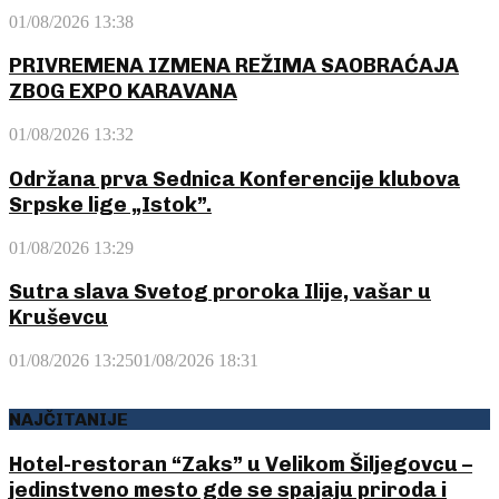
01/08/2026 13:38
PRIVREMENA IZMENA REŽIMA SAOBRAĆAJA
ZBOG EXPO KARAVANA
01/08/2026 13:32
Održana prva Sednica Konferencije klubova
Srpske lige „Istok”.
01/08/2026 13:29
Sutra slava Svetog proroka Ilije, vašar u
Kruševcu
01/08/2026 13:25
01/08/2026 18:31
NAJČITANIJE
Hotel-restoran “Zaks” u Velikom Šiljegovcu –
jedinstveno mesto gde se spajaju priroda i