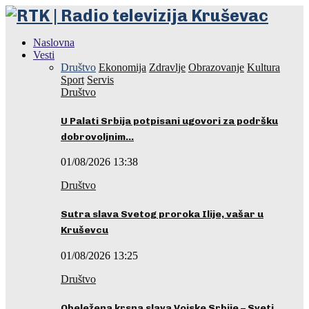
Naslovna
Vesti
Društvo
Ekonomija
Zdravlje
Obrazovanje
Kultura
Sport
Servis
Društvo
U Palati Srbija potpisani ugovori za podršku
dobrovoljnim…
01/08/2026 13:38
Društvo
Sutra slava Svetog proroka Ilije, vašar u
Kruševcu
01/08/2026 13:25
Društvo
Obeležena krsna slava Vojske Srbije – Sveti