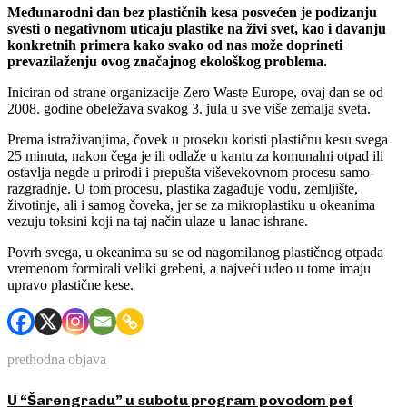
Međunarodni dan bez plastičnih kesa posvećen je podizanju
svesti o negativnom uticaju plastike na živi svet, kao i davanju
konkretnih primera kako svako od nas može doprineti
prevazilaženju ovog značajnog ekološkog problema.
Iniciran od strane organizacije Zero Waste Europe, ovaj dan se od
2008. godine obeležava svakog 3. jula u sve više zemalja sveta.
Prema istraživanjima, čovek u proseku koristi plastičnu kesu svega
25 minuta, nakon čega je ili odlaže u kantu za komunalni otpad ili
ostavlja negde u prirodi i prepušta viševekovnom procesu samo-
razgradnje. U tom procesu, plastika zagađuje vodu, zemljište,
životinje, ali i samog čoveka, jer se za mikroplastiku u okeanima
vezuju toksini koji na taj način ulaze u lanac ishrane.
Povrh svega, u okeanima su se od nagomilanog plastičnog otpada
vremenom formirali veliki grebeni, a najveći udeo u tome imaju
upravo plastične kese.
prethodna objava
U “Šarengradu” u subotu program povodom pet