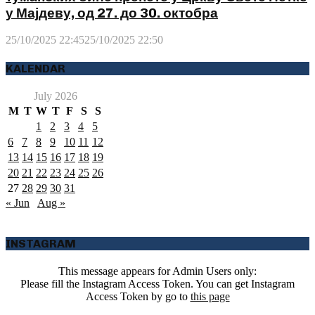
у Мајдеву, од 27. до 30. октобра
25/10/2025 22:45
25/10/2025 22:50
KALENDAR
July 2026
M
T
W
T
F
S
S
1
2
3
4
5
6
7
8
9
10
11
12
13
14
15
16
17
18
19
20
21
22
23
24
25
26
27
28
29
30
31
« Jun
Aug »
INSTAGRAM
This message appears for Admin Users only:
Please fill the Instagram Access Token. You can get Instagram
Access Token by go to
this page