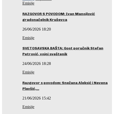
Emisije
RAZGOVOR S POVODOM: Ivan Manojlović
gradonačelnik Kruševca
26/06/2026 18:20
Emisije
SVETOSAVSKA BAŠTA: Gost poručnik Stefan
Petrović, vojni sveštenik
24/06/2026 18:28
Emisije
Razgovor s povodom: Snežana Aleksić i Nevena
Plavšić,…
21/06/2026 15:42
Emisije