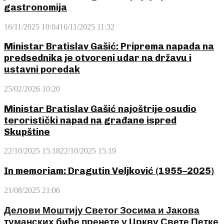
gastronomija
16/11/2025 10:04
16/11/2025 11:32
Ministar Bratislav Gašić: Priprema napada na
predsednika je otvoreni udar na državu i
ustavni poredak
25/02/2026 10:20
Ministar Bratislav Gašić najoštrije osudio
teroristički napad na građane ispred
Skupštine
22/10/2025 15:18
22/10/2025 15:19
In memoriam: Dragutin Veljković (1955–2025)
21/08/2025 21:06
Делови Моштију Светог Зосима и Јакова
туманских биће пренете у Цркву Свете Петке