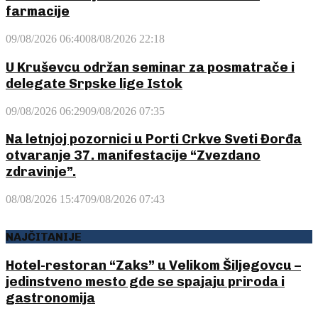
farmacije
09/08/2026 06:40
08/08/2026 22:18
U Kruševcu održan seminar za posmatrače i
delegate Srpske lige Istok
09/08/2026 06:29
09/08/2026 07:35
Na letnjoj pozornici u Porti Crkve Sveti Đorđa
otvaranje 37. manifestacije “Zvezdano
zdravinje”.
08/08/2026 15:47
09/08/2026 07:43
NAJČITANIJE
Hotel-restoran “Zaks” u Velikom Šiljegovcu –
jedinstveno mesto gde se spajaju priroda i
gastronomija