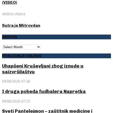
(VIDEO)
sledeća objava
Sutra je Mitrovdan
ARHIVA
ARHIVA
POSLEDNJE OBJAVE
Uhapšeni Kruševljani zbog iznude u
saizvršilaštvu
09/08/2026 07:40
I druga pobeda fudbalera Napretka
09/08/2026 07:23
Sveti Pantelejmon – zaštitnik medicine i