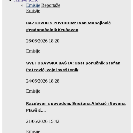
Emisije
Reportaže
Emisije
RAZGOVOR S POVODOM: Ivan Manojlović
gradonačelnik Kruševca
26/06/2026 18:20
Emisije
SVETOSAVSKA BAŠTA: Gost poručnik Stefan
Petrović, vojni sveštenik
24/06/2026 18:28
Emisije
Razgovor s povodom: Snežana Aleksić i Nevena
Plavšić,…
21/06/2026 15:42
Emisije