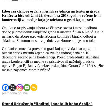
Izbori za članove organa mesnih zajednica na teritoriji grada
Kruševca biće održani 22. decembra 2013. godine rečeno je na
konferenciji za medije koja je održana u gradskoj upravi
Odluku o raspisivanju izbora za članove saveta i mesnih odbora
doneo je predsednik skupštine grada Kruševca Živan Nikolić. On je
naglasio da izbore sprovode Izborna komisija i birački odbori u
skladu sa Statutom mesne zajednice, a izborne radnje su u toku.
Građani će moći da provere u gradskoj upravi da li su upisani u
birački spisak mesnih zajednica svakog radnog dana do 10.
decembra, rečeno je na konferenciji. Pored predsednika skupštine
grada konferenciji za medije su prisustvovali načelnik gradske
uprave Bojan Bjelanović, sekretar skupštine Goran Ćirić i šef službe
mesnih zajednica Momir Višnjić.
prethodna objava
Štand Udruženja “Roditelji nestalih beba Srbije”