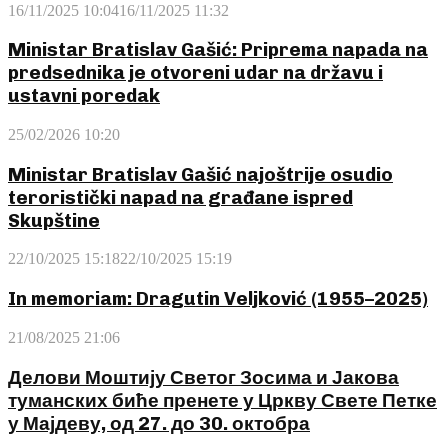
16/11/2025 10:04
16/11/2025 11:32
Ministar Bratislav Gašić: Priprema napada na
predsednika je otvoreni udar na državu i
ustavni poredak
25/02/2026 10:20
Ministar Bratislav Gašić najoštrije osudio
teroristički napad na građane ispred
Skupštine
22/10/2025 15:18
22/10/2025 15:19
In memoriam: Dragutin Veljković (1955–2025)
21/08/2025 21:06
Делови Моштију Светог Зосима и Јакова
туманских биће пренете у Цркву Свете Петке
у Мајдеву, од 27. до 30. октобра