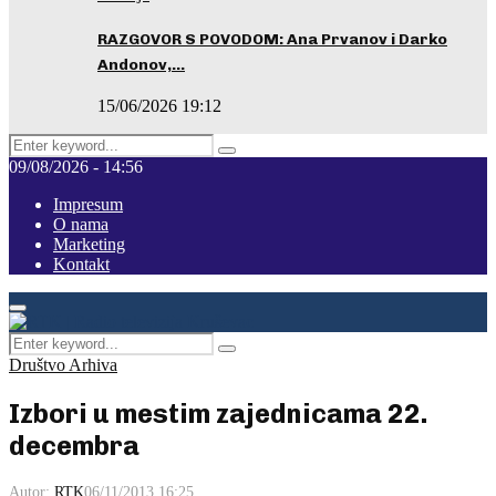
RAZGOVOR S POVODOM: Ana Prvanov i Darko
Andonov,…
15/06/2026 19:12
Search
Pretraga
for:
09/08/2026 - 14:56
Impresum
O nama
Marketing
Kontakt
Facebook
Instagram
Youtube
Primary
Menu
Search
Pretraga
for:
Društvo Arhiva
Izbori u mestim zajednicama 22.
decembra
Autor:
RTK
06/11/2013 16:25