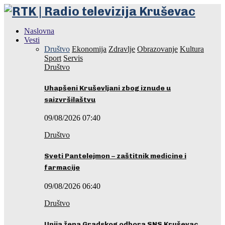
Naslovna
Vesti
Društvo
Ekonomija
Zdravlje
Obrazovanje
Kultura
Sport
Servis
Društvo
Uhapšeni Kruševljani zbog iznude u
saizvršilaštvu
09/08/2026 07:40
Društvo
Sveti Pantelejmon – zaštitnik medicine i
farmacije
09/08/2026 06:40
Društvo
Unija žena Gradskog odbora SNS Kruševac