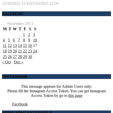
25/10/2025 22:45
25/10/2025 22:50
KALENDAR
November 2013
M
T
W
T
F
S
S
1
2
3
4
5
6
7
8
9
10
11
12
13
14
15
16
17
18
19
20
21
22
23
24
25
26
27
28
29
30
« Oct
Dec »
INSTAGRAM
This message appears for Admin Users only:
Please fill the Instagram Access Token. You can get Instagram
Access Token by go to
this page
Facebook
POPULARNE KATEGORIJE