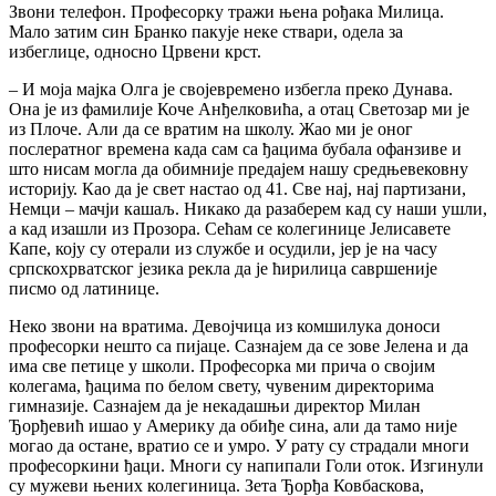
Звони телефон. Професорку тражи њена рођака Милица.
Мало затим син Бранко пакује неке ствари, одела за
избеглице, односно Црвени крст.
– И моја мајка Олга је својевремено избегла преко Дунава.
Она је из фамилије Коче Анђелковића, а отац Светозар ми је
из Плоче. Али да се вратим на школу. Жао ми је оног
послератног времена када сам са ђацима бубала офанзиве и
што нисам могла да обимније предајем нашу средњевековну
историју. Као да је свет настао од 41. Све нај, нај партизани,
Немци – мачји кашаљ. Никако да разаберем кад су наши ушли,
а кад изашли из Прозора. Сећам се колегинице Јелисавете
Капе, коју су отерали из службе и осудили, јер је на часу
српскохрватског језика рекла да је ћирилица савршеније
писмо од латинице.
Неко звони на вратима. Девојчица из комшилука доноси
професорки нешто са пијаце. Сазнајем да се зове Јелена и да
има све петице у школи. Професорка ми прича о својим
колегама, ђацима по белом свету, чувеним директорима
гимназије. Сазнајем да је некадашњи директор Милан
Ђорђевић ишао у Америку да обиђе сина, али да тамо није
могао да остане, вратио се и умро. У рату су страдали многи
професоркини ђаци. Многи су напипали Голи оток. Изгинули
су мужеви њених колегиница. Зета Ђорђа Ковбаскова,