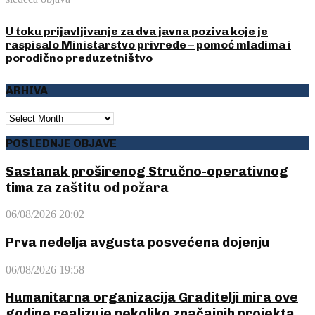
U toku prijavljivanje za dva javna poziva koje je
raspisalo Ministarstvo privrede – pomoć mladima i
porodično preduzetništvo
ARHIVA
ARHIVA
POSLEDNJE OBJAVE
Sastanak proširenog Stručno-operativnog
tima za zaštitu od požara
06/08/2026 20:02
Prva nedelja avgusta posvećena dojenju
06/08/2026 19:58
Humanitarna organizacija Graditelji mira ove
godine realizuje nekoliko značajnih projekta