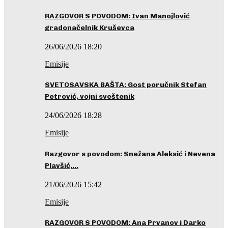
RAZGOVOR S POVODOM: Ivan Manojlović
gradonačelnik Kruševca
26/06/2026 18:20
Emisije
SVETOSAVSKA BAŠTA: Gost poručnik Stefan
Petrović, vojni sveštenik
24/06/2026 18:28
Emisije
Razgovor s povodom: Snežana Aleksić i Nevena
Plavšić,…
21/06/2026 15:42
Emisije
RAZGOVOR S POVODOM: Ana Prvanov i Darko