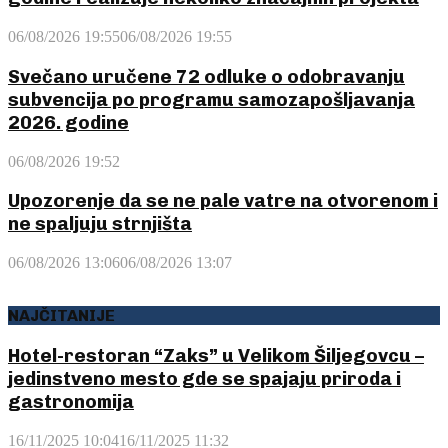
06/08/2026 19:55
06/08/2026 19:55
Svečano uručene 72 odluke o odobravanju
subvencija po programu samozapošljavanja
2026. godine
06/08/2026 19:52
Upozorenje da se ne pale vatre na otvorenom i
ne spaljuju strnjišta
06/08/2026 13:06
06/08/2026 13:07
NAJČITANIJE
Hotel-restoran “Zaks” u Velikom Šiljegovcu –
jedinstveno mesto gde se spajaju priroda i
gastronomija
16/11/2025 10:04
16/11/2025 11:32