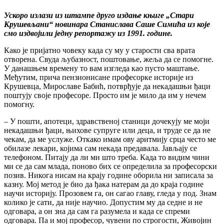
Ускоро излази из штампе друго издање књиге „Стари
Крушевљани“ новинара Станислава Саше Симића из које
смо издвојили једну репортажу из 1991. године.
Како је пријатно човеку када су му у старости сва врата
отворена. Свуда љубазност, поштовање, жеља да се помогне.
У данашњем времену то вам изгледа као пусто маштање.
Међутим, прича пензионисане професорке историје из
Крушевца, Мирославе Бабић, потврђује да некадашњи ђаци
поштују своје професоре. Просто им је мило да им у нечем
помогну.
– У пошти, апотеци, здравственој станици дочекују ме моји
некадашњи ђаци, њихове супруге или деца, и труде се да не
чекам, да ме услуже. Откако имам ову аритмију срца често ме
обилазе лекари, којима сам некада предавала. Јављају се
телефоном. Питају да ли ми што треба. Када то видим чини
ми се да сам млада, поново бих се определила за професорски
позив. Никога нисам на крају године оборила ни записала за
казну. Мој метод је био да ђака натерам да до краја године
научи историју. Прозовем га, он сагао главу, гледа у под. Знам
колико је сати, да није научио. Допустим му да седне и не
одговара, а он зна да сам га разумела и када се спреми
одговара. Па и мој професор, чувени по строгости, Живојин