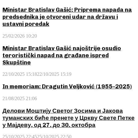
Ministar Bratislav Gašić: Priprema napada na
predsednika je otvoreni udar na državu i
ustavni poredak
25/02/2026 10:20
Ministar Bratislav Gašić najoštrije osudio
teroristički napad na građane ispred
Skupštine
22/10/2025 15:18
22/10/2025 15:19
In memoriam: Dragutin Veljković (1955–2025)
21/08/2025 21:06
Делови Моштију Светог Зосима и Јакова
туманских биће пренете у Цркву Свете Петке
у Мајдеву, од 27. до 30. октобра
25/10/2025 22:45
25/10/2025 22:50