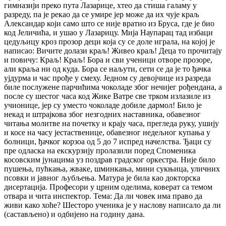
гимназији преко пута Лазарице, хтео да стиша галаму у
разреду, па је рекао да се умире јер може да их чује краљ
Александар који само што се није вратио из Бруса, где је био
код Јеличића, и ушао у Лазарицу. Мија Наупарац тад избаци
цедуљицу кроз прозор деци која су се доле играла, на којој је
написао: Вичите долази краљ! Живео краљ! Деца то прочитају
и повичу: Краљ! Краљ! Бора и сви ученици отворе прозоре,
али краља ни од куда. Бора се наљути, сети се да је то ђачка
ујдурма и час прође у смеху. Једном су девојчице из разреда
биле послужене парчићима чоколаде због нечијег рођендана, а
после су шестог часа код Жике Ватре све трком излазиле из
учионице, јер су уместо чоколаде добиле дармол! Било је
некад и штрајкова због незгодних наставника, обавезног
читања молитве на почетку и крају часа, прегледа руку, ушију
и косе на часу јестаственице, обавезног недељног купања у
болници, ђачког корзоа од 5 до 7 испред начелства. Ђаци су
пре одласка на екскурзију пролазили поред Споменика
косовским јунацима уз поздрав градског оркестра. Није било
пушења, пућкања, жваке, шминкања, мини сукњица, уличних
псовки и јавног љубљења. Матура је била као докторска
дисертација. Професори у црним оделима, коверат са темом
отвара и чита инспектор. Тема: Да ли човек има право да
живи како хоће? Шесторо ученика је у наслову написало да ли
(састављено) и одбијено на годину дана.