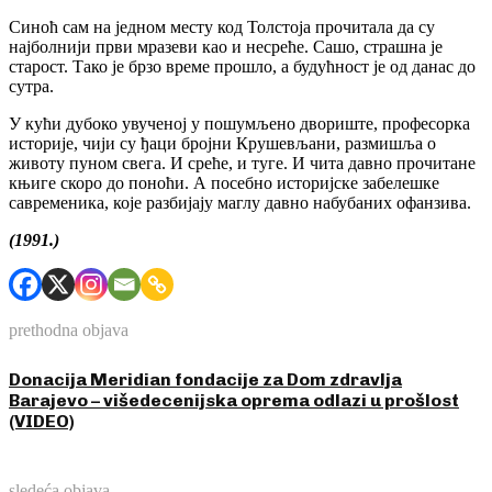
Синоћ сам на једном месту код Толстоја прочитала да су
најболнији први мразеви као и несреће. Сашо, страшна је
старост. Тако је брзо време прошло, а будућност је од данас до
сутра.
У кући дубоко увученој у пошумљено двориште, професорка
историје, чији су ђаци бројни Крушевљани, размишља о
животу пуном свега. И среће, и туге. И чита давно прочитане
књиге скоро до поноћи. А посебно историјске забелешке
савременика, које разбијају маглу давно набубаних офанзива.
(1991.)
prethodna objava
Donacija Meridian fondacije za Dom zdravlja
Barajevo – višedecenijska oprema odlazi u prošlost
(VIDEO)
sledeća objava