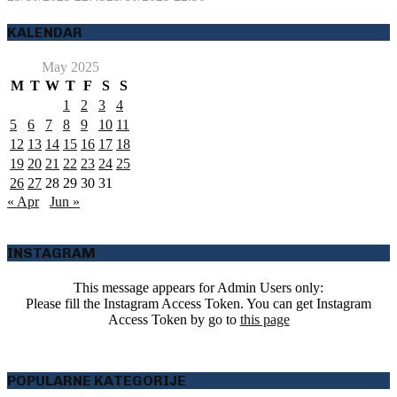
KALENDAR
May 2025
M
T
W
T
F
S
S
1
2
3
4
5
6
7
8
9
10
11
12
13
14
15
16
17
18
19
20
21
22
23
24
25
26
27
28
29
30
31
« Apr
Jun »
INSTAGRAM
This message appears for Admin Users only:
Please fill the Instagram Access Token. You can get Instagram
Access Token by go to
this page
POPULARNE KATEGORIJE