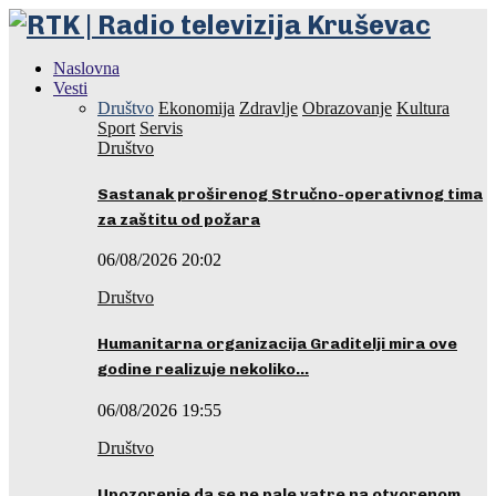
Naslovna
Vesti
Društvo
Ekonomija
Zdravlje
Obrazovanje
Kultura
Sport
Servis
Društvo
Sastanak proširenog Stručno-operativnog tima
za zaštitu od požara
06/08/2026 20:02
Društvo
Humanitarna organizacija Graditelji mira ove
godine realizuje nekoliko…
06/08/2026 19:55
Društvo
Upozorenje da se ne pale vatre na otvorenom…