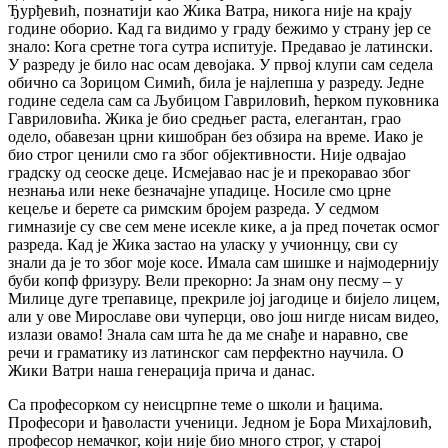
Ђурђевић, познатији као Жика Ватра, никога није на крају
године оборио. Кад га видимо у граду бежимо у страну јер се
знало: Кога сретне тога сутра испитује. Предавао је латински.
У разреду је било нас осам девојака. У првој клупи сам седела
обично са Зорицом Симић, била је најлепша у разреду. Једне
године седела сам са Љубицом Гавриловић, ћерком пуковника
Гавриловића. Жика је био средњег раста, елегантан, грао
одело, обавезан црни кишобран без обзира на време. Иако је
био строг ценили смо га због објективности. Није одвајао
градску од сеоске деце. Исмејавао нас је и прекоравао због
незнања или неке безначајне упадице. Носиле смо црне
кецеље и берете са римским бројем разреда. У седмом
гимназије су све сем мене исекле кике, а ја пред почетак осмог
разреда. Кад је Жика застао на уласку у учионнцу, сви су
знали да је то због моје косе. Имала сам шишке и најмодернију
буби копф фризуру. Вели прекорно: Ја знам ону песму – у
Милице дуге трепавице, прекриле јој јагодице и бијело лицем,
али у ове Мирославе ови чуперци, ово још нигде нисам видео,
излази овамо! Знала сам шта ће да ме снађе и наравно, све
речи и граматику из латинског сам перфектно научила. О
Жики Ватри наша генерација прича и данас.
Са професорком су неисцрпне теме о школи и ђацима.
Професори и ђаволасти ученици. Једном је Бора Михајловић,
професор немачког, који није био много строг, у старој