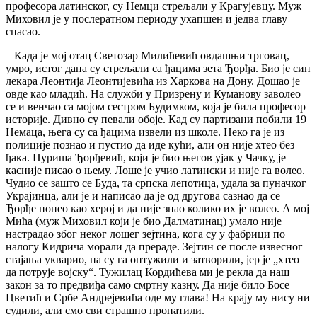
професора латинског, су Немци стрељали у Крагујевцу. Муж
Миховил је у послератном периоду ухапшен и једва главу
спасао.
– Када је мој отац Светозар Милићевић овдашњи трговац,
умро, истог дана су стрељали са ђацима зета Ђорђа. Био је син
лекара Леонтија Леонтијевића из Харкова на Дону. Дошао је
овде као младић. На служби у Призрену и Куманову заволео
се и венчао са мојом сестром Будимком, која је била професор
историје. Дивно су певали обоје. Кад су партизани побили 19
Немаца, њега су са ђацима извели из школе. Неко га је из
полиције познао и пустио да иде кући, али он није хтео без
ђака. Пуриша Ђорђевић, који је био његов ујак у Чачку, је
касније писао о њему. Лоше је учио латински и није га волео.
Чудио се зашто се Буда, та српска лепотица, удала за пуначког
Украјинца, али је и написао да је од другова сазнао да се
Ђорђе понео као херој и да није знао колико их је волео. А мој
Мића (муж Миховил који је био Далматинац) умало није
настрадао због неког лошег зејтина, кога су у фабрици по
налогу Кидрича морали да прераде. Зејтин се после извесног
стајања укварио, па су га оптужили и затворили, јер је „хтео
да потрује војску“. Тужилац Кордићева ми је рекла да наш
закон за то предвиђа само смртну казну. Да није било Босе
Цветић и Србе Андрејевића оде му глава! На крају му нису ни
судили, али смо сви страшно пропатили.