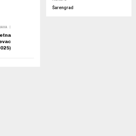
Šarengrad
JAVA
etna
ševac
2025)