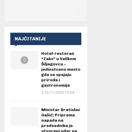
NAJČITANIJE
Hotel-restoran
“Zaks” u Velikom
Šiljegovcu –
jedinstveno mesto
gde se spajaju
priroda i
gastronomija
16/11/2025 10:04
Ministar Bratislav
Gašić: Priprema
napada na
predsednika je
otvoreni udar na