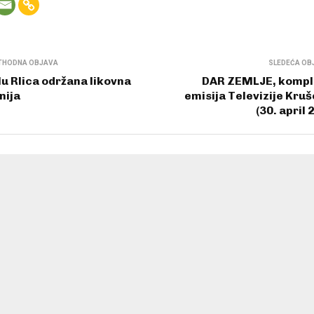
THODNA OBJAVA
SLEDEĆA OB
lu Rlica održana likovna
DAR ZEMLJE, kompl
nija
emisija Televizije Kru
(30. april 