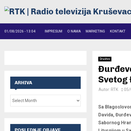
01/08/2026 - 13:04
IMPRESUM
O NAMA
MARKETING
KONTAKT
Društvo
Đurđev
Svetog
ARHIVA
Autor:
RTK
05/
Sa Blagoslovo
Davida, Đurđevd
Sabornog Hram
POSLEDNJE OBJAVE
Liturgijom u 