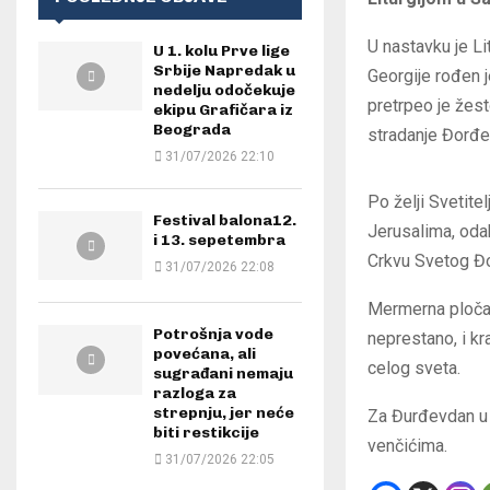
U nastavku je L
U 1. kolu Prve lige
Srbije Napredak u
Georgije rođen je
nedelju odočekuje
pretrpeo je žes
ekipu Grafičara iz
Beograda
stradanje Đorđe
31/07/2026 22:10
Po želji Svetite
Festival balona12.
Jerusalima, oda
i 13. sepetembra
Crkvu Svetog Đ
31/07/2026 22:08
Mermerna ploča
Potrošnja vode
neprestano, i kr
povećana, ali
celog sveta.
sugrađani nemaju
razloga za
strepnju, jer neće
Za Đurđevdan u S
biti restikcije
venčićima.
31/07/2026 22:05