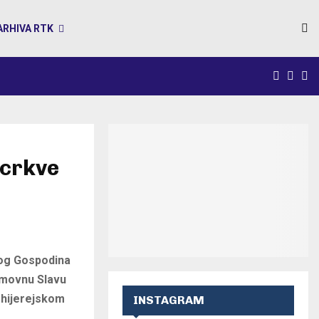
ARHIVA RTK
FACEB
INS
Y
 crkve
og Gospodina
ramovnu Slavu
rhijerejskom
INSTAGRAM