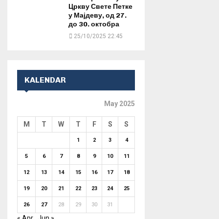
Цркву Свете Петке
у Мајдеву, од 27.
до 30. октобра
25/10/2025 22:45
KALENDAR
May 2025
M
T
W
T
F
S
S
1
2
3
4
5
6
7
8
9
10
11
12
13
14
15
16
17
18
19
20
21
22
23
24
25
26
27
28
29
30
31
« Apr
Jun »