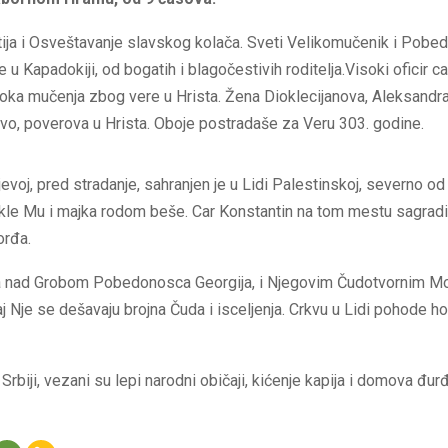
itija i Osveštavanje slavskog kolača. Sveti Velikomučenik i Pob
 u Kapadokiji, od bogatih i blagočestivih roditelja.Visoki oficir ca
toka mučenja zbog vere u Hrista. Žena Dioklecijanova, Aleksandra
vo, poverova u Hrista. Oboje postradaše za Veru 303. godine.
ljevoj, pred stradanje, sahranjen je u Lidi Palestinskoj, severno 
kle Mu i majka rodom beše. Car Konstantin na tom mestu sagradi
orđa.
 nad Grobom Pobedonosca Georgija, i Njegovim Čudotvornim Mo
aj Nje se dešavaju brojna Čuda i isceljenja. Crkvu u Lidi pohode h
rbiji, vezani su lepi narodni običaji, kićenje kapija i domova đ