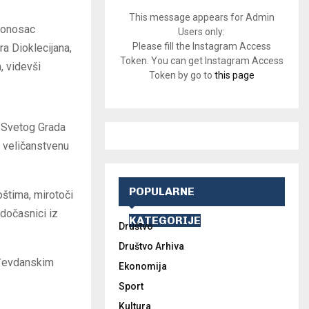
This message appears for Admin
edonosac
Users only:
Please fill the Instagram Access
ra Dioklecijana,
Token. You can get Instagram Access
, videvši
Token by go to
this page
od Svetog Grada
 veličanstvenu
POPULARNE
štima, mirotoči
odočasnici iz
KATEGORIJE
Društvo
Društvo Arhiva
urđevdanskim
Ekonomija
Sport
Kultura