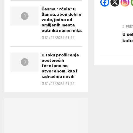
Česma “Pčela” u
Šancu, zbog dobre
vode, jedno od
omiljenih mesta
PRE
putnika namernika
U se
31/07/2026 21:56
kolo
U toku proširenje
postojećih
teretana na
otvorenom, kao i
izgradnja novih
31/07/2026 21:55