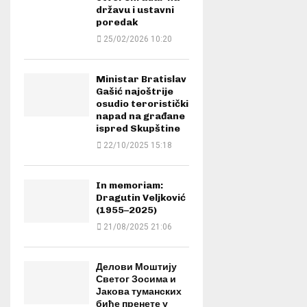
državu i ustavni
poredak
25/02/2026 10:20
Ministar Bratislav
Gašić najoštrije
osudio teroristički
napad na građane
ispred Skupštine
22/10/2025 15:18
In memoriam:
Dragutin Veljković
(1955–2025)
21/08/2025 21:06
Делови Моштију
Светог Зосима и
Јакова туманских
биће пренете у