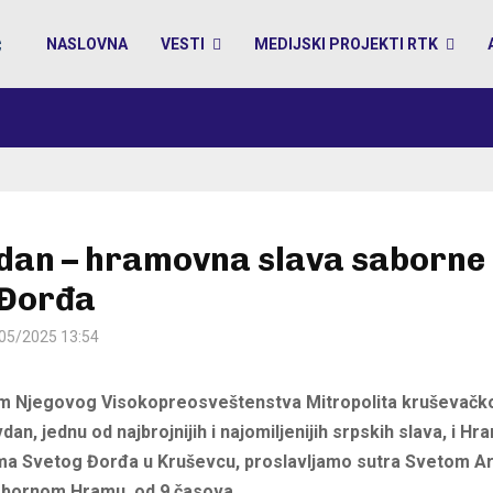
NASLOVNA
VESTI
MEDIJSKI PROJEKTI RTK
dan – hramovna slava saborne
 Đorđa
05/2025 13:54
m Njegovog Visokopreosveštenstva Mitropolita kruševačk
an, jednu od najbrojnijih i najomiljenijih srpskih slava, i H
a Svetog Đorđa u Kruševcu, proslavljamo sutra Svetom A
Sabornom Hramu, od 9 časova.