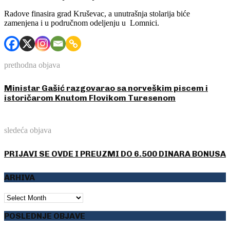
Radove finasira grad Kruševac, a unutrašnja stolarija biće
zamenjena i u područnom odeljenju u Lomnici.
prethodna objava
Ministar Gašić razgovarao sa norveškim piscem i
istoričarom Knutom Flovikom Turesenom
sledeća objava
PRIJAVI SE OVDE I PREUZMI DO 6.500 DINARA BONUSA
ARHIVA
ARHIVA
POSLEDNJE OBJAVE