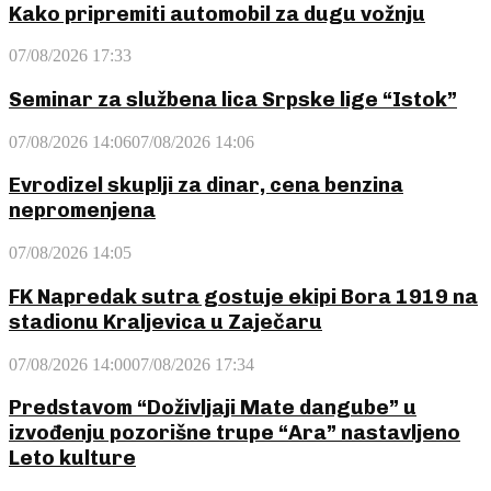
Kako pripremiti automobil za dugu vožnju
07/08/2026 17:33
Seminar za službena lica Srpske lige “Istok”
07/08/2026 14:06
07/08/2026 14:06
Evrodizel skuplji za dinar, cena benzina
nepromenjena
07/08/2026 14:05
FK Napredak sutra gostuje ekipi Bora 1919 na
stadionu Kraljevica u Zaječaru
07/08/2026 14:00
07/08/2026 17:34
Predstavom “Doživljaji Mate dangube” u
izvođenju pozorišne trupe “Ara” nastavljeno
Leto kulture