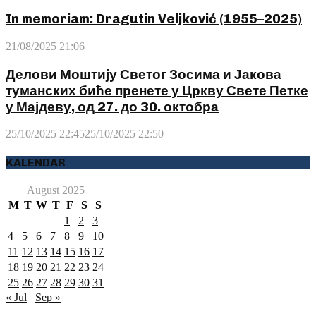
In memoriam: Dragutin Veljković (1955–2025)
21/08/2025 21:06
Делови Моштију Светог Зосима и Јакова
туманских биће пренете у Цркву Свете Петке
у Мајдеву, од 27. до 30. октобра
25/10/2025 22:45
25/10/2025 22:50
KALENDAR
August 2025
M
T
W
T
F
S
S
1
2
3
4
5
6
7
8
9
10
11
12
13
14
15
16
17
18
19
20
21
22
23
24
25
26
27
28
29
30
31
« Jul
Sep »