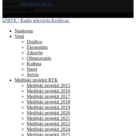
Kontakt:
televizija@rtk.rs
PRATITE NAS
Facebook
Instagram
Youtube
Copyright 2025 - RTK | Radio Televizija Kruševac
Naslovna
Vesti
Društvo
Ekonomija
Zdravlje
Obrazovanje
Kultura
Sport
Servis
Medijski projekti RTK
Medijski projekti 2015
Medijski projekti 2016
Medijski projekti 2017
Medijski projekti 2018
Medijski projekti 2019
Medijski projekti 2020
Medijski projekti 2021
Medijski projekti 2022
Medijski projekti 2024
Medijski projekti 2025