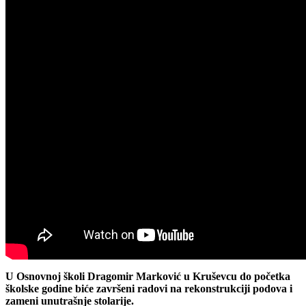
U Osnovnoj školi Dragomir Marković u Kruševcu do početka
školske godine biće završeni radovi na rekonstrukciji podova i
zameni unutrašnje stolarije.