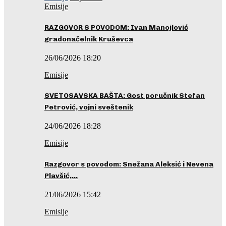
Emisije
RAZGOVOR S POVODOM: Ivan Manojlović
gradonačelnik Kruševca
26/06/2026 18:20
Emisije
SVETOSAVSKA BAŠTA: Gost poručnik Stefan
Petrović, vojni sveštenik
24/06/2026 18:28
Emisije
Razgovor s povodom: Snežana Aleksić i Nevena
Plavšić,…
21/06/2026 15:42
Emisije