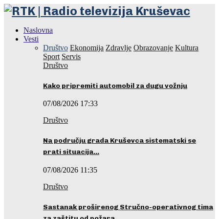
Naslovna
Vesti
Društvo
Ekonomija
Zdravlje
Obrazovanje
Kultura
Sport
Servis
Društvo
Kako pripremiti automobil za dugu vožnju
07/08/2026 17:33
Društvo
Na području grada Kruševca sistematski se
prati situacija…
07/08/2026 11:35
Društvo
Sastanak proširenog Stručno-operativnog tima
za zaštitu od požara