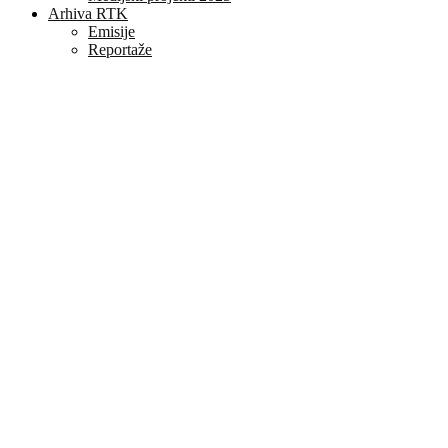
Arhiva RTK
Emisije
Reportaže