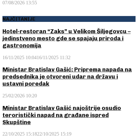
07/08/2026 13:55
NAJČITANIJE
Hotel-restoran “Zaks” u Velikom Šiljegovcu –
jedinstveno mesto gde se spajaju priroda i
gastronomija
16/11/2025 10:04
16/11/2025 11:32
Ministar Bratislav Gašić: Priprema napada na
predsednika je otvoreni udar na državu i
ustavni poredak
25/02/2026 10:20
Ministar Bratislav Gašić najoštrije osudio
teroristički napad na građane ispred
Skupštine
22/10/2025 15:18
22/10/2025 15:19