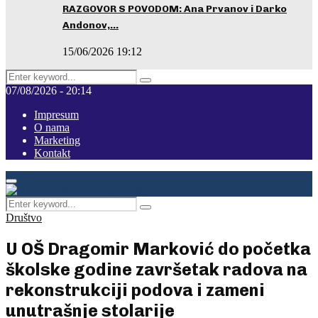
RAZGOVOR S POVODOM: Ana Prvanov i Darko
Andonov,…
15/06/2026 19:12
Search
Pretraga
for:
07/08/2026 - 20:14
Impresum
O nama
Marketing
Kontakt
Facebook
Instagram
Youtube
Primary
Menu
Search
Pretraga
for:
Društvo
U OŠ Dragomir Marković do početka
školske godine završetak radova na
rekonstrukciji podova i zameni
unutrašnje stolarije