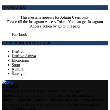
INSTAGRAM
This message appears for Admin Users only:
Please fill the Instagram Access Token. You can get Instagram
Access Token by go to
this page
Facebook
POPULARNE KATEGORIJE
Društvo
Društvo Arhiva
Ekonomija
Sport
Kultura
Šarengrad
O NAMA
Portal RTK (www.rtk.rs) je najmlađi medij, koji postoji od 14.
oktobra 2012. godine, i zaokružuje medijsku plaformu kuće.
Sadržaji na portalu se dnevno ažuriraju i kroz raznovrsne rubrike i
servise doprinose dnevnom informisanju građana o svim aktuelnim
događajima i temama.