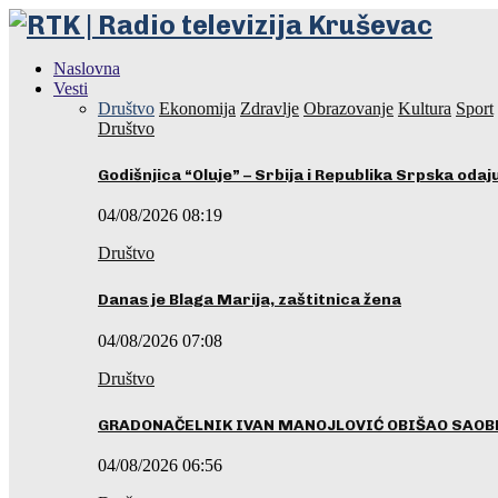
Naslovna
Vesti
Društvo
Ekonomija
Zdravlje
Obrazovanje
Kultura
Sport
Društvo
Godišnjica “Oluje” – Srbija i Republika Srpska oda
04/08/2026 08:19
Društvo
Danas je Blaga Marija, zaštitnica žena
04/08/2026 07:08
Društvo
GRADONAČELNIK IVAN MANOJLOVIĆ OBIŠAO SAOB
04/08/2026 06:56