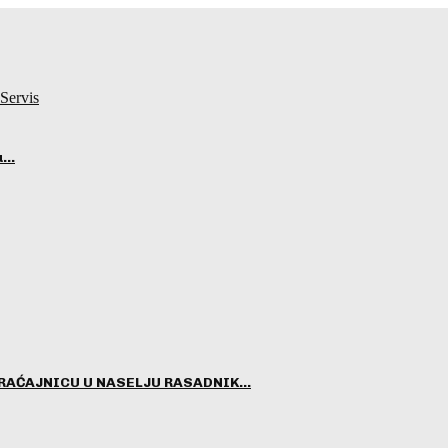
Servis
ju…
RAĆAJNICU U NASELJU RASADNIK…