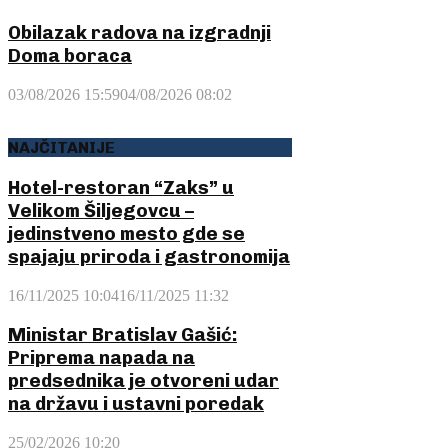
Obilazak radova na izgradnji
Doma boraca
03/08/2026 15:59
04/08/2026 08:02
NAJČITANIJE
Hotel-restoran “Zaks” u
Velikom Šiljegovcu –
jedinstveno mesto gde se
spajaju priroda i gastronomija
16/11/2025 10:04
16/11/2025 11:32
Ministar Bratislav Gašić:
Priprema napada na
predsednika je otvoreni udar
na državu i ustavni poredak
25/02/2026 10:20