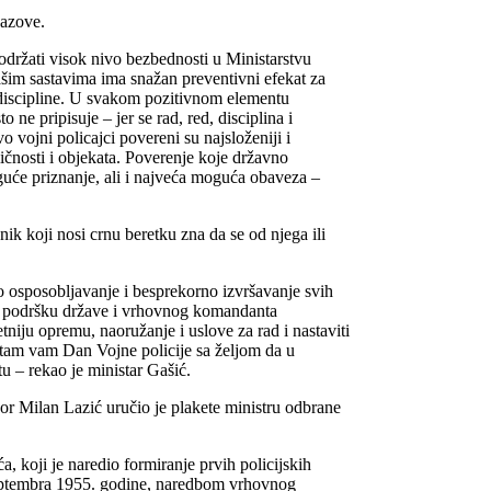
zazove.
držati visok nivo bezbednosti u Ministarstvu
ašim sastavima ima snažan preventivni efekat za
a discipline. U svakom pozitivnom elementu
 ne pripisuje – jer se rad, red, disciplina i
 vojni policajci povereni su najsloženiji i
ličnosti i objekata. Poverenje koje državno
guće priznanje, ali i najveća moguća obaveza –
jnik koji nosi crnu beretku zna da se od njega ili
 osposobljavanje i besprekorno izvršavanje svih
 uz podršku države i vrhovnog komandanta
niju opremu, naoružanje i uslove za rad i nastaviti
itam vam Dan Vojne policije sa željom da u
tu – rekao je ministar Gašić.
or Milan Lazić uručio je plakete ministru odbrane
.
, koji je naredio formiranje prvih policijskih
 septembra 1955. godine, naredbom vrhovnog