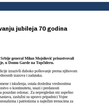
anju jubileja 70 godina
Srbije general Milan Mojsilović prisustvovali
cije, u Domu Garde na Topčideru.
olicije izrazivši duboko poštovanje prema njihovom
ednosnih izazova i zadataka.
omene i iskušenja, ostala dosledna vrednostima
anstvo o kontinuitetu, snazi i predanosti
ala pouzdan oslonac. Za nepregledan niz uspešno
astava, zaslužni su upravo pripadnici Vojne
fesionalizma i patriotizma u najtežim trenucima za