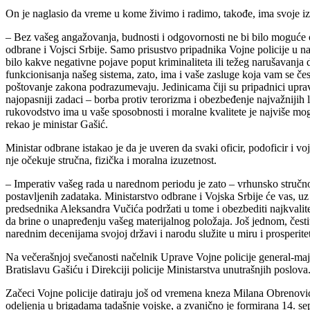
On je naglasio da vreme u kome živimo i radimo, takođe, ima svoje i
– Bez vašeg angažovanja, budnosti i odgovornosti ne bi bilo moguće o
odbrane i Vojsci Srbije. Samo prisustvo pripadnika Vojne policije u n
bilo kakve negativne pojave poput kriminaliteta ili težeg narušavanj
funkcionisanja našeg sistema, zato, ima i vaše zasluge koja vam se često
poštovanje zakona podrazumevaju. Jedinicama čiji su pripadnici upravo
najopasniji zadaci – borba protiv terorizma i obezbeđenje najvažnijih 
rukovodstvo ima u vaše sposobnosti i moralne kvalitete je najviše mo
rekao je ministar Gašić.
Ministar odbrane istakao je da je uveren da svaki oficir, podoficir i vo
nje očekuje stručna, fizička i moralna izuzetnost.
– Imperativ vašeg rada u narednom periodu je zato – vrhunsko stručno
postavljenih zadataka. Ministarstvo odbrane i Vojska Srbije će vas,
predsednika Aleksandra Vučića podržati u tome i obezbediti najkvalitet
da brine o unapređenju vašeg materijalnog položaja. Još jednom, čest
narednim decenijama svojoj državi i narodu služite u miru i prosperite
Na večerašnjoj svečanosti načelnik Uprave Vojne policije general-maj
Bratislavu Gašiću i Direkciji policije Ministarstva unutrašnjih poslova
Začeci Vojne policije datiraju još od vremena kneza Milana Obrenovića
odeljenja u brigadama tadašnje vojske, a zvanično je formirana 14.