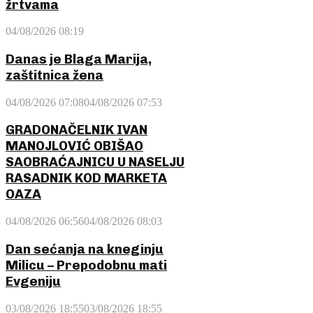
žrtvama
04/08/2026 08:19
Danas je Blaga Marija,
zaštitnica žena
04/08/2026 07:08
04/08/2026 07:53
GRADONAČELNIK IVAN
MANOJLOVIĆ OBIŠAO
SAOBRAĆAJNICU U NASELJU
RASADNIK KOD MARKETA
OAZA
04/08/2026 06:56
04/08/2026 08:03
Dan sećanja na kneginju
Milicu – Prepodobnu mati
Evgeniju
03/08/2026 18:55
03/08/2026 18:55