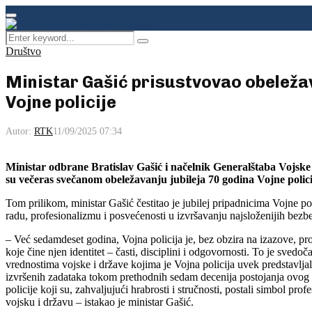
Facebook
Instagram
Youtube
Primary
Menu
Search
Pretraga
for:
Društvo
Ministar Gašić prisustvovao obeležav
Vojne policije
Autor:
RTK
11/09/2025 07:34
Ministar odbrane Bratislav Gašić i načelnik Generalštaba Vojske 
su večeras svečanom obeležavanju jubileja 70 godina Vojne poli
Tom prilikom, ministar Gašić čestitao je jubilej pripadnicima Vojne p
radu, profesionalizmu i posvećenosti u izvršavanju najsloženijih bezb
– Već sedamdeset godina, Vojna policija je, bez obzira na izazove, pr
koje čine njen identitet – časti, disciplini i odgovornosti. To je svedoč
vrednostima vojske i države kojima je Vojna policija uvek predstavlj
izvršenih zadataka tokom prethodnih sedam decenija postojanja ovog s
policije koji su, zahvaljujući hrabrosti i stručnosti, postali simbol pro
vojsku i državu – istakao je ministar Gašić.