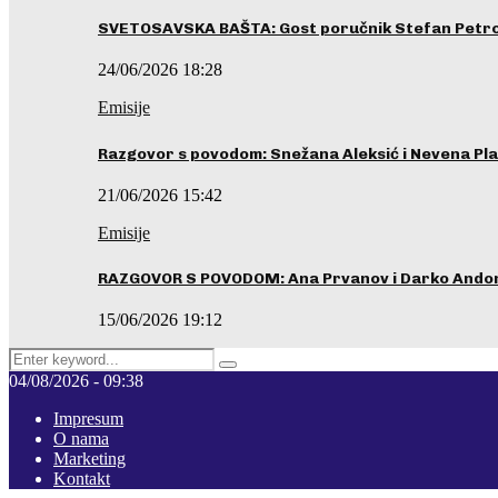
SVETOSAVSKA BAŠTA: Gost poručnik Stefan Petrovi
24/06/2026 18:28
Emisije
Razgovor s povodom: Snežana Aleksić i Nevena Pla
21/06/2026 15:42
Emisije
RAZGOVOR S POVODOM: Ana Prvanov i Darko Ando
15/06/2026 19:12
Search
Pretraga
for:
04/08/2026 - 09:38
Impresum
O nama
Marketing
Kontakt