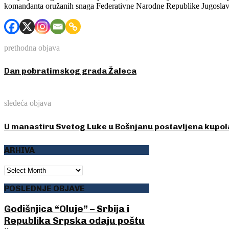
komandanta oružanih snaga Federativne Narodne Republike Jugoslavij
prethodna objava
Dan pobratimskog grada Žaleca
sledeća objava
U manastiru Svetog Luke u Bošnjanu postavljena kupol
ARHIVA
ARHIVA
POSLEDNJE OBJAVE
Godišnjica “Oluje” – Srbija i
Republika Srpska odaju poštu