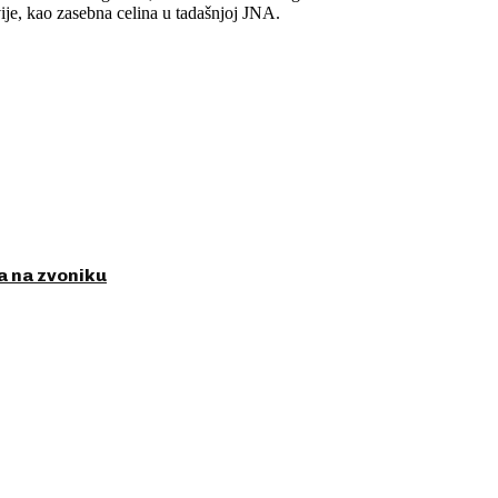
e, kao zasebna celina u tadašnjoj JNA.
a na zvoniku