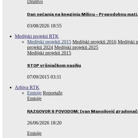
Društvo
Dan sećanja na kneginju Milicu – Prepodobnu mat
03/08/2026 18:55
Medijski projekti RTK
Medijski projekti 2015
Medijski projekti 2016
Medijski p
projekti 2024
Medijski projekti 2025
Medijski projekti 2015
STOP vršnjačkom nasilju
07/09/2015 03:11
Arhiva RTK
Emisije
Reportaže
Emisije
RAZGOVOR S POVODOM: Ivan Manojlović gradonače
26/06/2026 18:20
Emisije