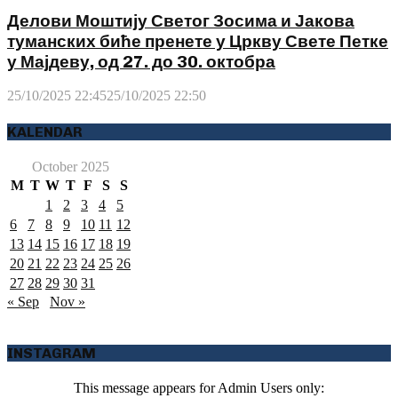
Делови Моштију Светог Зосима и Јакова
туманских биће пренете у Цркву Свете Петке
у Мајдеву, од 27. до 30. октобра
25/10/2025 22:45
25/10/2025 22:50
KALENDAR
October 2025
M
T
W
T
F
S
S
1
2
3
4
5
6
7
8
9
10
11
12
13
14
15
16
17
18
19
20
21
22
23
24
25
26
27
28
29
30
31
« Sep
Nov »
INSTAGRAM
This message appears for Admin Users only: