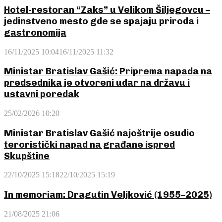
Hotel-restoran “Zaks” u Velikom Šiljegovcu –
jedinstveno mesto gde se spajaju priroda i
gastronomija
16/11/2025 10:04
16/11/2025 11:32
Ministar Bratislav Gašić: Priprema napada na
predsednika je otvoreni udar na državu i
ustavni poredak
25/02/2026 10:20
Ministar Bratislav Gašić najoštrije osudio
teroristički napad na građane ispred
Skupštine
22/10/2025 15:18
22/10/2025 15:19
In memoriam: Dragutin Veljković (1955–2025)
21/08/2025 21:06