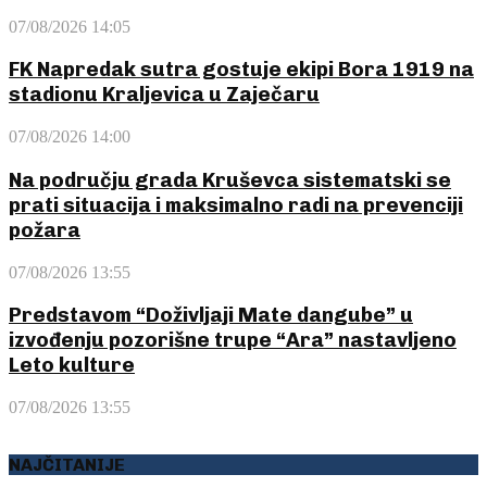
07/08/2026 14:05
FK Napredak sutra gostuje ekipi Bora 1919 na
stadionu Kraljevica u Zaječaru
07/08/2026 14:00
Na području grada Kruševca sistematski se
prati situacija i maksimalno radi na prevenciji
požara
07/08/2026 13:55
Predstavom “Doživljaji Mate dangube” u
izvođenju pozorišne trupe “Ara” nastavljeno
Leto kulture
07/08/2026 13:55
NAJČITANIJE