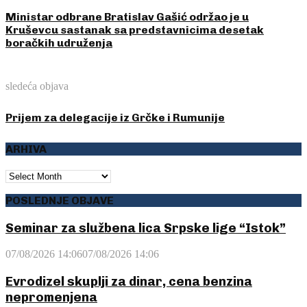
Ministar odbrane Bratislav Gašić održao je u
Kruševcu sastanak sa predstavnicima desetak
boračkih udruženja
sledeća objava
Prijem za delegacije iz Grčke i Rumunije
ARHIVA
ARHIVA
POSLEDNJE OBJAVE
Seminar za službena lica Srpske lige “Istok”
07/08/2026 14:06
07/08/2026 14:06
Evrodizel skuplji za dinar, cena benzina
nepromenjena