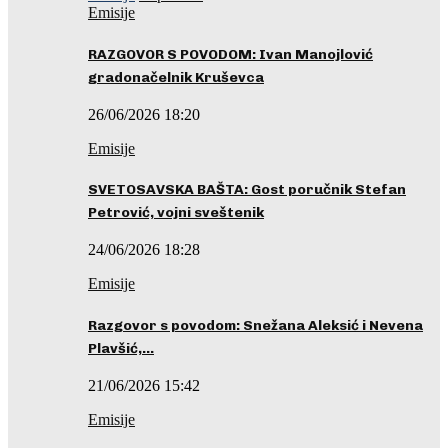
Emisije
RAZGOVOR S POVODOM: Ivan Manojlović
gradonačelnik Kruševca
26/06/2026 18:20
Emisije
SVETOSAVSKA BAŠTA: Gost poručnik Stefan
Petrović, vojni sveštenik
24/06/2026 18:28
Emisije
Razgovor s povodom: Snežana Aleksić i Nevena
Plavšić,…
21/06/2026 15:42
Emisije