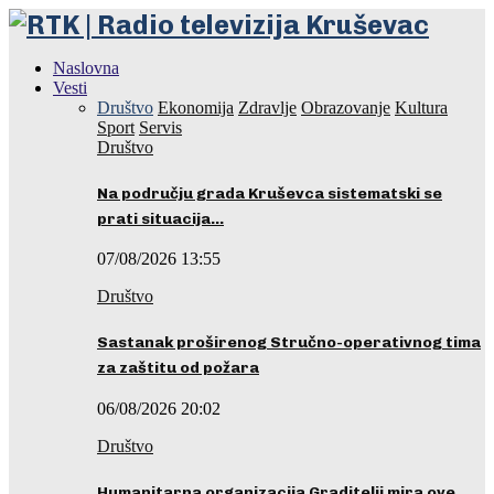
Naslovna
Vesti
Društvo
Ekonomija
Zdravlje
Obrazovanje
Kultura
Sport
Servis
Društvo
Na području grada Kruševca sistematski se
prati situacija…
07/08/2026 13:55
Društvo
Sastanak proširenog Stručno-operativnog tima
za zaštitu od požara
06/08/2026 20:02
Društvo
Humanitarna organizacija Graditelji mira ove