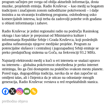
program sačinjen pre svega od obilja aktuelnih informacija, dosta
muzike, projektnih emisija. Radio Kruševac – kao medij sa bogatom
tradicijom i značajnom zonom radiodifuzne pokrivenosti – i dalje
insistira a na stvaranju kvalitetnog programa, oslobođenog usko
komercijalnih interesa, koji treba da zadovolji potrebe svih građana
u oblasti informisanja i zabave.
Radio Kruševac je jedini regionalni radio na području Rasinskog
okruga i kao takav je prepoznat od Ministarstva kulture i
informisanja Republike Srbije i Grada Kruševca, koji poslednjih
godina sufinansiraju njegove medijske projekte. Program za
potencijalne slušaoce i centralnoj i jugozapadnoj Srbiji emituje se
preko predajničkog sisitema sa Goča, na frekvenciji 93.2 MHz.
Najstariji elektronski medij u kući u eri interneta se snalazi upravo
na internetu – globalna pokrivenost obezbeđena je preko internet
striminga, što ga čini dostupnim na praktično svakom mestu planete.
Pored toga, dugogodišnja tradicija, navika da se dan započne uz
omiljeni talas, ali i činjenica da je uticao na odrastanje mnogih
generacija, Radio Kruševac svrstava u red respektabilnih stanica.
prethodna objava