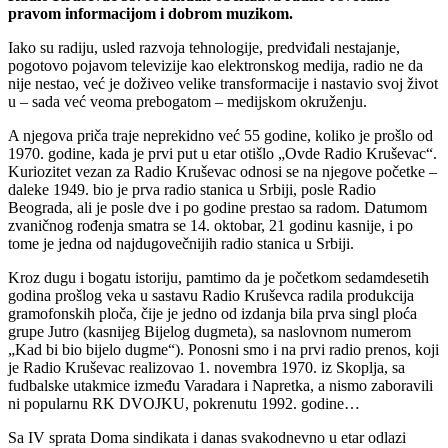
pravom informacijom i dobrom muzikom.
Iako su radiju, usled razvoja tehnologije, predviđali nestajanje,
pogotovo pojavom televizije kao elektronskog medija, radio ne da
nije nestao, već je doživeo velike transformacije i nastavio svoj život
u – sada već veoma prebogatom – medijskom okruženju.
A njegova priča traje neprekidno već 55 godine, koliko je prošlo od
1970. godine, kada je prvi put u etar otišlo „Ovde Radio Kruševac“.
Kuriozitet vezan za Radio Kruševac odnosi se na njegove početke –
daleke 1949. bio je prva radio stanica u Srbiji, posle Radio
Beograda, ali je posle dve i po godine prestao sa radom. Datumom
zvaničnog rođenja smatra se 14. oktobar, 21 godinu kasnije, i po
tome je jedna od najdugovečnijih radio stanica u Srbiji.
Kroz dugu i bogatu istoriju, pamtimo da je početkom sedamdesetih
godina prošlog veka u sastavu Radio Kruševca radila produkcija
gramofonskih ploča, čije je jedno od izdanja bila prva singl ploća
grupe Jutro (kasnijeg Bijelog dugmeta), sa naslovnom numerom
„Kad bi bio bijelo dugme“). Ponosni smo i na prvi radio prenos, koji
je Radio Kruševac realizovao 1. novembra 1970. iz Skoplja, sa
fudbalske utakmice između Varadara i Napretka, a nismo zaboravili
ni popularnu RK DVOJKU, pokrenutu 1992. godine…
Sa IV sprata Doma sindikata i danas svakodnevno u etar odlazi