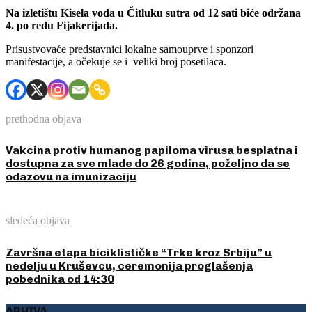
Na izletištu Kisela voda u Čitluku sutra od 12 sati biće održana
4. po redu Fijakerijada.
Prisustvovaće predstavnici lokalne samouprve i sponzori
manifestacije, a očekuje se i veliki broj posetilaca.
prethodna objava
Vakcina protiv humanog papiloma virusa besplatna i
dostupna za sve mlade do 26 godina, poželjno da se
odazovu na imunizaciju
sledeća objava
Završna etapa biciklističke “Trke kroz Srbiju” u
nedelju u Kruševcu, ceremonija proglašenja
pobednika od 14:30
ARHIVA