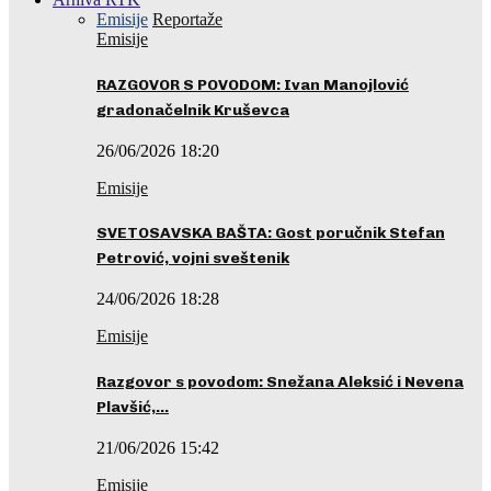
Emisije
Reportaže
Emisije
RAZGOVOR S POVODOM: Ivan Manojlović
gradonačelnik Kruševca
26/06/2026 18:20
Emisije
SVETOSAVSKA BAŠTA: Gost poručnik Stefan
Petrović, vojni sveštenik
24/06/2026 18:28
Emisije
Razgovor s povodom: Snežana Aleksić i Nevena
Plavšić,…
21/06/2026 15:42
Emisije