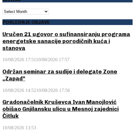
ARHIVA
POSLEDNJE OBJAVE
Uručen 21 ugovor o sufinansiranju programa
energetske sanacije porodičnih kuća i
stanova
10/08/2026 17:51
10/08/2026 17:57
Održan seminar za sudije i delegate Zone
„Zapad”
10/08/2026 14:52
10/08/2026 17:56
Gradonačelnik Kruševca Ivan Manojlović
obišao Gnjilansku ulicu u Mesnoj zajednici
Čitluk
10/08/2026 13:53