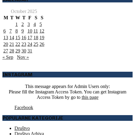
October 2025
M
T
W
T
F
S
S
1
2
3
4
5
6
7
8
9
10
11
12
13
14
15
16
17
18
19
20
21
22
23
24
25
26
27
28
29
30
31
« Sep
Nov »
INSTAGRAM
This message appears for Admin Users only:
Please fill the Instagram Access Token. You can get Instagram
Access Token by go to
this page
Facebook
POPULARNE KATEGORIJE
Društvo
Društvo Arhiva