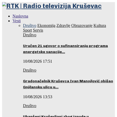
Naslovna
Vesti
Društvo
Ekonomija
Zdravlje
Obrazovanje
Kultura
Sport
Servis
Društvo
Uručen 21 ugovor o sufinansiranju programa
energetske sanacije…
10/08/2026 17:51
Društvo
Gradonačelnik Kruševca Ivan Manojlović obišao
Gnjilansku ulicu u…
10/08/2026 13:53
Društvo
Uhapšeni Kruševljani zbog iznude u