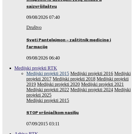
saizvršilaštvu
09/08/2026 07:40
Društvo
Sveti Pantelejmon – zaštitnik medicine i
farmacije
09/08/2026 06:40
Medijski projekti RTK
Medijski projekti 2015
Medijski projekti 2016
Medijski
projekti 2017
Medijski projekti 2018
Medijski projekti
2019
Medijski projekti 2020
Medijski projekti 2021
Medijski projekti 2022
Medijski projekti 2024
Medijski
projekti 2025
Medijski projekti 2015
STOP vršnjačkom nasilju
07/09/2015 03:11
Arhiva RTK