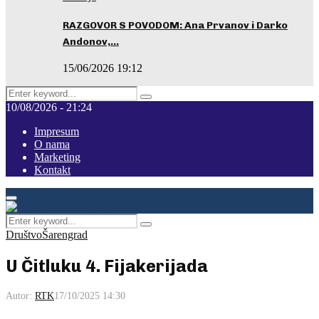
RAZGOVOR S POVODOM: Ana Prvanov i Darko
Andonov,…
15/06/2026 19:12
Search
Pretraga
for:
10/08/2026 - 21:24
Impresum
O nama
Marketing
Kontakt
Facebook
Instagram
Youtube
Primary
Menu
Search
Pretraga
for:
Društvo
Šarengrad
U Čitluku 4. Fijakerijada
Autor:
RTK
17/10/2025 14:30