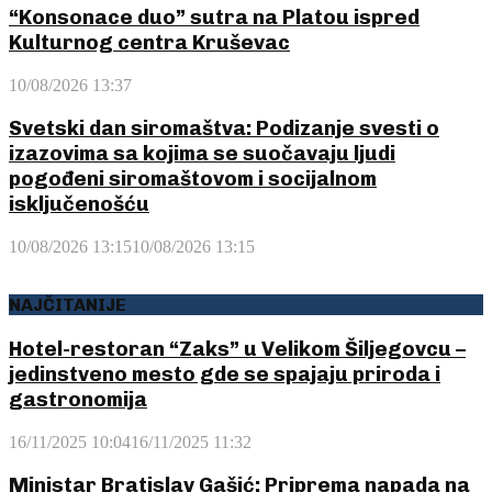
“Konsonace duo” sutra na Platou ispred
Kulturnog centra Kruševac
10/08/2026 13:37
Svetski dan siromaštva: Podizanje svesti o
izazovima sa kojima se suočavaju ljudi
pogođeni siromaštovom i socijalnom
isključenošću
10/08/2026 13:15
10/08/2026 13:15
NAJČITANIJE
Hotel-restoran “Zaks” u Velikom Šiljegovcu –
jedinstveno mesto gde se spajaju priroda i
gastronomija
16/11/2025 10:04
16/11/2025 11:32
Ministar Bratislav Gašić: Priprema napada na