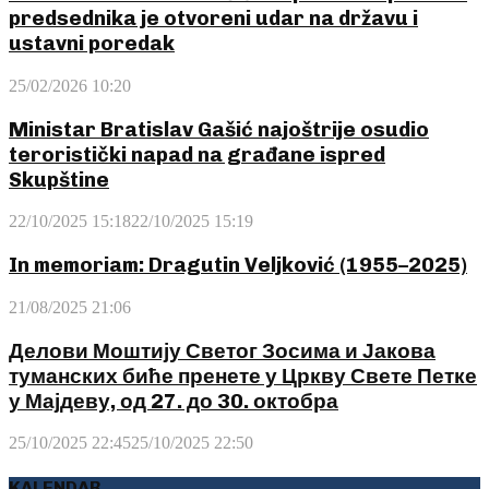
predsednika je otvoreni udar na državu i
ustavni poredak
25/02/2026 10:20
Ministar Bratislav Gašić najoštrije osudio
teroristički napad na građane ispred
Skupštine
22/10/2025 15:18
22/10/2025 15:19
In memoriam: Dragutin Veljković (1955–2025)
21/08/2025 21:06
Делови Моштију Светог Зосима и Јакова
туманских биће пренете у Цркву Свете Петке
у Мајдеву, од 27. до 30. октобра
25/10/2025 22:45
25/10/2025 22:50
KALENDAR