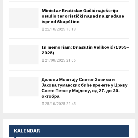
Ministar Bratislav Gašić najoštrije
osudio teroristički napad na građane
ispred Skupštine
22/10/2025 15:18
In memoriam: Dragutin Veljković (1955–
2025)
21/08/2025 21:06
Делови Моштију Светог Зосима и
Јакова туманских биће пренете у Цркву
Свете Петке у Мајдеву, од 27. до 30.
октобра
25/10/2025 22:45
KALENDAR