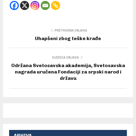
PRETHODNA OBJAVA
Uhapšeni zbog teške krađe
SLEDEĆA OBJAVA
Održana Svetosavska akademija, Svetosavska
nagrada uručena Fondaciji za srpski narod i
državu
ARHIVA