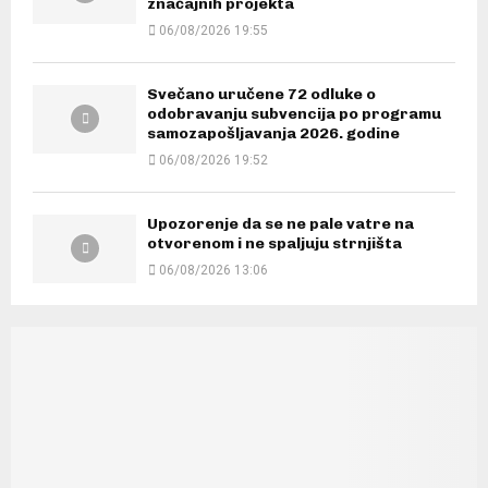
značajnih projekta
06/08/2026 19:55
Svečano uručene 72 odluke o
odobravanju subvencija po programu
samozapošljavanja 2026. godine
06/08/2026 19:52
Upozorenje da se ne pale vatre na
otvorenom i ne spaljuju strnjišta
06/08/2026 13:06