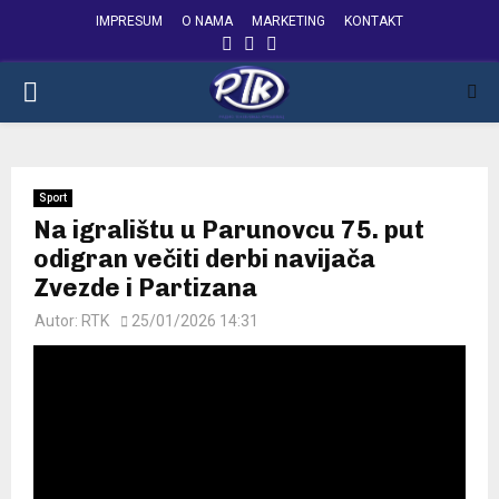
IMPRESUM
O NAMA
MARKETING
KONTAKT
FACEBOOK
INSTAGRAM
YOUTUBE
PRIMARY
MENU
Sport
Na igralištu u Parunovcu 75. put
odigran večiti derbi navijača
Zvezde i Partizana
Autor:
RTK
25/01/2026 14:31