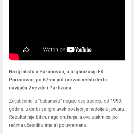
Na igralištu u Parunovcu, u organizaciji FK
Parunovac, po 67-mi put održan večiti derbi
navijača Zvezde i Partizana.
Zaljubljenici u “bubamaru” neguju ovu tradiciju od 1959.
godine, a derbi se igra uvek poslednje nedelje u januaru.
Rezultat nije bitan, nego druženje, a ova utakmica, po
rečima učesnika, ima tri poluvremena.