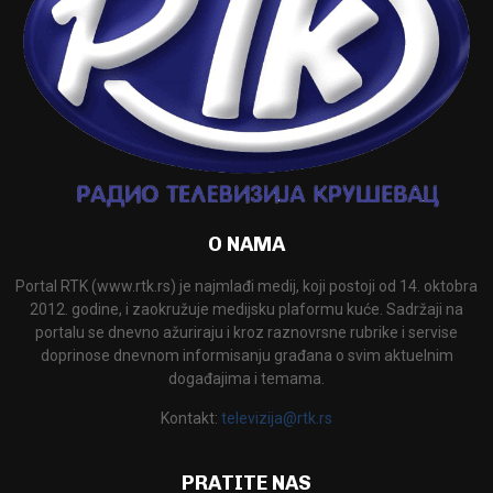
O NAMA
Portal RTK (www.rtk.rs) je najmlađi medij, koji postoji od 14. oktobra
2012. godine, i zaokružuje medijsku plaformu kuće. Sadržaji na
portalu se dnevno ažuriraju i kroz raznovrsne rubrike i servise
doprinose dnevnom informisanju građana o svim aktuelnim
događajima i temama.
Kontakt:
televizija@rtk.rs
PRATITE NAS