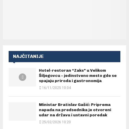
NAJČITANIJE
Hotel-restoran “Zaks” u Velikom
Šiljegovcu – jedinstveno mesto gde se
spajaju priroda i gastronomija
16/11/2025 10:04
Ministar Bratislav Gašić: Priprema
napada na predsednika je otvoreni
udar na državu i ustavni poredak
25/02/2026 10:20