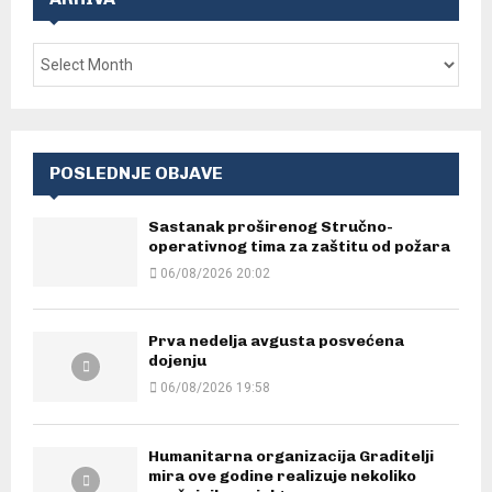
POSLEDNJE OBJAVE
Sastanak proširenog Stručno-
operativnog tima za zaštitu od požara
06/08/2026 20:02
Prva nedelja avgusta posvećena
dojenju
06/08/2026 19:58
Humanitarna organizacija Graditelji
mira ove godine realizuje nekoliko